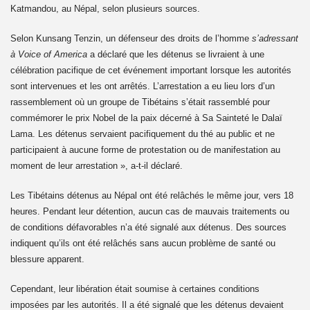
Katmandou, au Népal, selon plusieurs sources.
Selon Kunsang Tenzin, un défenseur des droits de l’homme
s’adressant
à Voice of America
a déclaré que les détenus se livraient à une
20
célébration pacifique de cet événement important lorsque les autorités
sont intervenues et les ont arrêtés. L’arrestation a eu lieu lors d’un
 Guyot
rassemblement où un groupe de Tibétains s’était rassemblé pour
commémorer le prix Nobel de la paix décerné à Sa Sainteté le Dalaï
Tibet
Lama. Les détenus servaient pacifiquement du thé au public et ne
participaient à aucune forme de protestation ou de manifestation au
Aout 2021
moment de leur arrestation », a-t-il déclaré.
e Tibet 2021
Les Tibétains détenus au Népal ont été relâchés le même jour, vers 18
heures. Pendant leur détention, aucun cas de mauvais traitements ou
 appel aux dons 8 Septembre 2021
de conditions défavorables n’a été signalé aux détenus. Des sources
indiquent qu’ils ont été relâchés sans aucun problème de santé ou
bétain le 10 Mars 2022
blessure apparent.
Cependant, leur libération était soumise à certaines conditions
imposées par les autorités. Il a été signalé que les détenus devaient