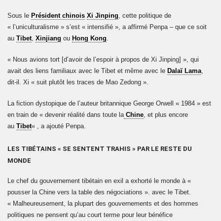
Sous le
Président chinois
Xi Jinping
, cette politique de
« l’uniculturalisme » s’est « intensifié », a affirmé Penpa – que ce soit
au
Tibet
,
Xinjiang
ou
Hong Kong
.
« Nous avions tort [d’avoir de l’espoir à propos de Xi Jinping] », qui
avait des liens familiaux avec le Tibet et même avec le
Dalaï Lama
,
dit-il. Xi « suit plutôt les traces de Mao Zedong ».
La fiction dystopique de l’auteur britannique George Orwell « 1984 » est
en train de « devenir réalité dans toute la
Chine
, et plus encore
au
Tibet
« , a ajouté Penpa.
LES TIBÉTAINS « SE SENTENT TRAHIS » PAR LE RESTE DU
MONDE
Le chef du gouvernement tibétain en exil a exhorté le monde à «
pousser la Chine vers la table des négociations ». avec le Tibet.
« Malheureusement, la plupart des gouvernements et des hommes
politiques ne pensent qu’au court terme pour leur bénéfice