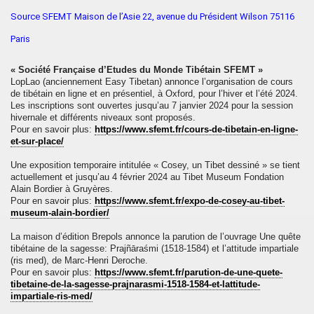
Source SFEMT Maison de l’Asie 22, avenue du Président Wilson 75116
Paris
« Société Française d’Etudes du Monde Tibétain SFEMT »
LopLao
(anciennement Easy Tibetan) annonce l’organisation de
cours
de tibétain
en ligne et en présentiel, à Oxford, pour l’hiver et l’été 2024.
Les inscriptions sont ouvertes jusqu’au 7 janvier 2024 pour la session
hivernale et différents niveaux sont proposés.
Pour en savoir plus:
https://www.sfemt.fr/cours-de-tibetain-en-ligne-
et-sur-place/
Une
exposition temporaire
intitulée «
Cosey, un Tibet dessiné
» se tient
actuellement et jusqu’au 4 février 2024 au
Tibet Museum Fondation
Alain Bordier
à Gruyères.
Pour en savoir plus:
https://www.sfemt.fr/expo-de-cosey-au-tibet-
museum-alain-bordier/
La maison d’édition Brepols annonce la parution de l’ouvrage
Une quête
tibétaine de la sagesse: Prajñāraśmi (1518-1584) et l’attitude impartiale
(ris med)
, de
Marc-Henri Deroche
.
Pour en savoir plus:
https://www.sfemt.fr/parution-de-une-quete-
tibetaine-de-la-sagesse-prajnarasmi-1518-1584-et-lattitude-
impartiale-ris-med/