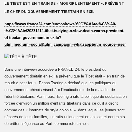
LE TIBET EST EN TRAIN DE « MOURIR LENTEMENT », PRÉVIENT
LE CHEF DU GOUVERNEMENT TIBÉTAIN EN EXIL
https://www.france24.com/en/tv-shows/t%C3%AAte-%C3%A0-
t%C3%AAte/20231214-tibet-is-dying-a-slow-death-warns-president-
of-tibetan-government-in-exile?
utm_medium=social&utm_campaign=whatsapp&utm_source=user
Dans une interview accordée à FRANCE 24, le président du
gouvernement tibétain en exil a prévenu que le Tibet était « en train de
mourir à petit feu ». Penpa Tsering a déclaré que les politiques du
gouvernement chinois visent à « l’éradication » de la maladie. de
l’identité tibétaine. Parmi eux, Tsering a cité la politique de scolarisation
forcée d’environ un million d’enfants tibétains dans ce qu’il a décrit
comme des « internats de style colonial ». dans lequel les jeunes sont
séparés de leurs familles, instruits uniquement en chinois et contraints
de prêter allégeance au Parti communiste chinois.