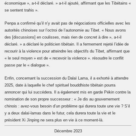
économique », a-t-il déclaré. » a-t-il ajouté, affirmant que les Tibétains «
se sentent trahis ».
Penpa a confirmé qu’il n’y avait pas de négociations officielles avec les
autorités chinoises sur l’octroi de l’autonomie au Tibet. « Nous avons
des [discussions] en coulisses, mais rien de concret à dire », a-t-il
déclaré. » a déclaré le politicien tibétain. Il a fermement rejeté l’idée de
recourir à la violence pour atteindre les objectifs du Tibet, affirmant que
« le seul moyen » est de « recevoir la violence ». résoudre le conflit
passe par le « dialogue ».
Enfin, concernant la succession du Dalaï Lama, il a exhorté à attendre
2025, date à laquelle le chef spirituel bouddhiste tibétain pourra
annoncer qui lui succédera. Il a également mis en garde Pékin contre la
nomination de son propre successeur : « Je dis au gouvernement
chinois : avez-vous besoin d’un problème qui durera toute une vie ? S’il
y a deux dalaï-lamas dans le futur, cela durera toute la vie et le
président Xi Jinping ne sera plus en vie à ce moment-là.
Décembre 2023