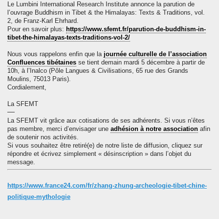
Le Lumbini International Research Institute annonce la parution de
l’ouvrage
Buddhism in Tibet & the Himalayas: Texts & Traditions
, vol.
2, de
Franz-Karl Ehrhard
.
Pour en savoir plus:
https://www.sfemt.fr/parution-de-buddhism-in-
tibet-the-himalayas-texts-traditions-vol-2/
Nous vous rappelons enfin que la
journée culturelle de l’association
Confluences tibétaines
se tient demain
mardi 5 décembre à partir de
10h
, à l’Inalco (Pôle Langues & Civilisations, 65 rue des Grands
Moulins, 75013 Paris).
Cordialement,
La SFEMT
—
La SFEMT vit grâce aux cotisations de ses adhérents. Si vous n’êtes
pas membre, merci d’envisager une
adhésion à notre association
afin
de soutenir nos activités.
Si vous souhaitez être retiré(e) de notre liste de diffusion, cliquez sur
répondre et écrivez simplement « désinscription » dans l’objet du
message.
https://www.france24.com/fr/zhang-zhung-archeologie-tibet-chine-
politique-mythologie