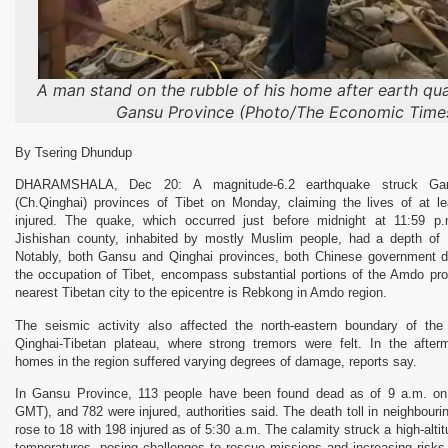
A man stand on the rubble of his home after earth qua
Gansu Province (Photo/The Economic Time
By Tsering Dhundup
DHARAMSHALA, Dec 20:
A magnitude-6.2 earthquake struck G
(Ch.Qinghai) provinces of Tibet on Monday, claiming the lives of at l
injured. The quake, which occurred just before midnight at 11:59 
Jishishan county, inhabited by mostly Muslim people, had a depth of 
Notably, both Gansu and Qinghai provinces, both Chinese government de
the occupation of Tibet, encompass substantial portions of the Amdo pro
nearest Tibetan city to the epicentre is Rebkong in Amdo region.
The seismic activity also affected the north-eastern boundary of the 
Qinghai-Tibetan plateau, where strong tremors were felt. In the after
homes in the region suffered varying degrees of damage, reports say.
In Gansu Province, 113 people have been found dead as of 9 a.m. o
GMT), and 782 were injured, authorities said. The death toll in neighbour
rose to 18 with 198 injured as of 5:30 a.m. The calamity struck a high-altit
temperatures, posing challenges to rescue missions and increasing risks 