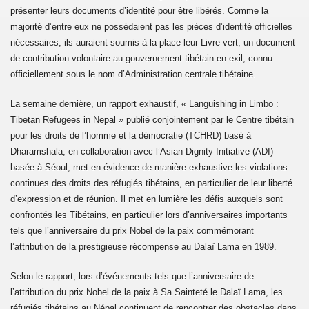
présenter leurs documents d’identité pour être libérés. Comme la
er Ministre Tibétain) à Mainpat
majorité d’entre eux ne possédaient pas les pièces d’identité officielles
nécessaires, ils auraient soumis à la place leur Livre vert, un document
ns à Mainpat en 2021
de contribution volontaire au gouvernement tibétain en exil, connu
officiellement sous le nom d’Administration centrale tibétaine.
me)
La semaine dernière, un rapport exhaustif, « Languishing in Limbo :
bétain le 10 Mars 2023 à Dharamsala
Tibetan Refugees in Nepal » publié conjointement par le Centre tibétain
pour les droits de l’homme et la démocratie (TCHRD) basé à
Dharamshala, en collaboration avec l’Asian Dignity Initiative (ADI)
basée à Séoul, met en évidence de manière exhaustive les violations
continues des droits des réfugiés tibétains, en particulier de leur liberté
 2023
d’expression et de réunion. Il met en lumière les défis auxquels sont
confrontés les Tibétains, en particulier lors d’anniversaires importants
tels que l’anniversaire du prix Nobel de la paix commémorant
l’attribution de la prestigieuse récompense au Dalaï Lama en 1989.
nisé une distribution
Selon le rapport, lors d’événements tels que l’anniversaire de
bétain le 10 Mars 2024
l’attribution du prix Nobel de la paix à Sa Sainteté le Dalaï Lama, les
réfugiés tibétains au Népal continuent de rencontrer des obstacles dans