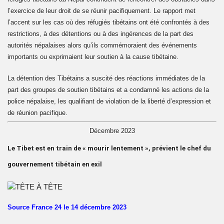
ne du camp7
l’exercice de leur droit de se réunir pacifiquement. Le rapport met
l’accent sur les cas où des réfugiés tibétains ont été confrontés à des
ole du Camp 1 de Mainpat
restrictions, à des détentions ou à des ingérences de la part des
autorités népalaises alors qu’ils commémoraient des événements
te
importants ou exprimaient leur soutien à la cause tibétaine.
le Sykiong Penpa Tsering à Paris au bureau de la "maison d
La détention des Tibétains a suscité des réactions immédiates de la
part des groupes de soutien tibétains et a condamné les actions de la
police népalaise, les qualifiant de violation de la liberté d’expression et
de réunion pacifique.
Décembre 2023
"Free Tibet encore et toujours"
Le Tibet est en train de « mourir lentement », prévient le chef du
bétain le 10 Mars 2025
gouvernement tibétain en exil
bétain le 10 Mars 2026
Source France 24 le 14 décembre 2023