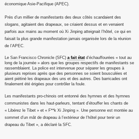
économique Asie-Pacifique (APEC).
Près d’un millier de manifestants des deux côtés scandaient des
slogans, agitaient des drapeaux, se criaient dessus et en venaient
20
parfois aux mains au moment où Xi Jinping atteignait l’hôtel, ce qui en
faisait la plus grande manifestation jamais organisée lors de la réunion
 Guyot
de l’APEC.
Tibet
Le
San Francisco Chronicle
(SFC)
a fait état
d’échauffourées « tout au
long de la journée » alors que les groupes respectifs de manifestants se
rassemblaient. La police est intervenue pour séparer les groupes à
Aout 2021
plusieurs reprises après que des personnes se soient bousculées et
aient piétiné les drapeaux des uns et des autres. Des barricades ont
e Tibet 2021
finalement été érigées pour contrôler la foule.
Les manifestants pro-chinois ont entonné des hymnes et des hymnes
 appel aux dons 8 Septembre 2021
communistes dans les haut-parleurs, tentant d’étouffer les chants de
bétain le 10 Mars 2022
« Libérez le Tibet » et « F**k Xi Jinping ». Une personne est montée au
sommet d’un mât de drapeau à l’extérieur de l’hôtel pour tenir un
drapeau du Tibet », a déclaré la
SFC
.