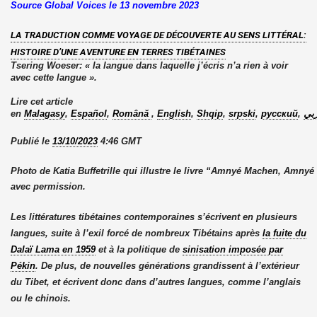
Source Global Voices le 13 novembre 2023
LA TRADUCTION COMME VOYAGE DE DÉCOUVERTE AU SENS LITTÉRAL:
HISTOIRE D’UNE AVENTURE EN TERRES TIBÉTAINES
Tsering Woeser: « la langue dans laquelle j’écris n’a rien à voir
avec cette langue ».
Lire cet article
en
Malagasy
,
Español
,
Română
,
English
,
Shqip
,
srpski
,
русский
,
بي
Publié le
13/10/2023
4:46 GMT
Photo de Katia Buffetrille qui illustre le livre “Amnyé Machen, Amnyé
avec permission.
Les littératures tibétaines contemporaines s’écrivent en plusieurs
langues, suite à l’exil forcé de nombreux Tibétains après
la fuite du
Dalaï Lama en 1959
et à la politique de
sinisation imposée par
Pékin
. De plus, de nouvelles générations grandissent à l’extérieur
du Tibet, et écrivent donc dans d’autres langues, comme l’anglais
ou le chinois.