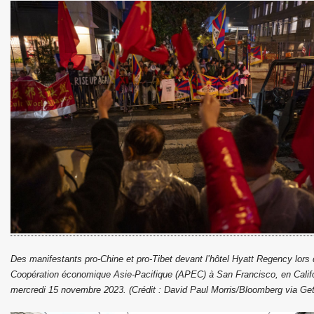
ne du camp7
ole du Camp 1 de Mainpat
te
le Sykiong Penpa Tsering à Paris au bureau de la "maison d
"Free Tibet encore et toujours"
bétain le 10 Mars 2025
bétain le 10 Mars 2026
Des manifestants pro-Chine et pro-Tibet devant l’hôtel Hyatt Regency lor
Coopération économique Asie-Pacifique (APEC) à San Francisco, en Califor
mercredi 15 novembre 2023. (Crédit : David Paul Morris/Bloomberg via Ge