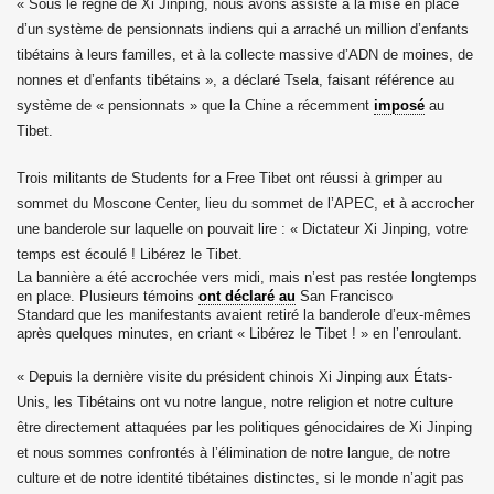
« Sous le règne de Xi Jinping, nous avons assisté à la mise en place
d’un système de pensionnats indiens qui a arraché un million d’enfants
tibétains à leurs familles, et à la collecte massive d’ADN de moines, de
nonnes et d’enfants tibétains », a déclaré Tsela, faisant référence au
système de « pensionnats » que la Chine a récemment
imposé
au
Tibet.
Trois militants de Students for a Free Tibet ont réussi à grimper au
sommet du Moscone Center, lieu du sommet de l’APEC, et à accrocher
une banderole sur laquelle on pouvait lire : « Dictateur Xi Jinping, votre
temps est écoulé ! Libérez le Tibet.
La bannière a été accrochée vers midi, mais n’est pas restée longtemps
en place. Plusieurs témoins
ont déclaré au
San Francisco
Standard
que les manifestants avaient retiré la banderole d’eux-mêmes
après quelques minutes, en criant « Libérez le Tibet ! » en l’enroulant.
« Depuis la dernière visite du président chinois Xi Jinping aux États-
Unis, les Tibétains ont vu notre langue, notre religion et notre culture
être directement attaquées par les politiques génocidaires de Xi Jinping
et nous sommes confrontés à l’élimination de notre langue, de notre
culture et de notre identité tibétaines distinctes, si le monde n’agit pas