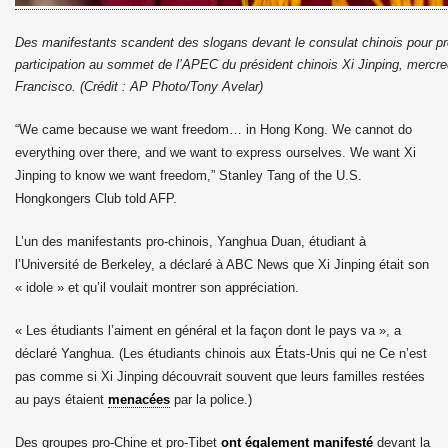
Des manifestants scandent des slogans devant le consulat chinois pour pro
participation au sommet de l’APEC du président chinois Xi Jinping, mercr
Francisco. (Crédit : AP Photo/Tony Avelar)
“We came because we want freedom… in Hong Kong. We cannot do
everything over there, and we want to express ourselves. We want Xi
Jinping to know we want freedom,” Stanley Tang of the U.S.
Hongkongers Club told AFP.
L’un des manifestants pro-chinois, Yanghua Duan, étudiant à
l’Université de Berkeley, a déclaré à ABC News que Xi Jinping était son
« idole » et qu’il voulait montrer son appréciation.
« Les étudiants l’aiment en général et la façon dont le pays va », a
déclaré Yanghua. (Les étudiants chinois aux États-Unis qui ne
Ce n’est
pas
comme si Xi Jinping découvrait souvent que leurs familles restées
au pays étaient
menacées
par la police.)
Des groupes pro-Chine et pro-Tibet
ont également manifesté
devant la