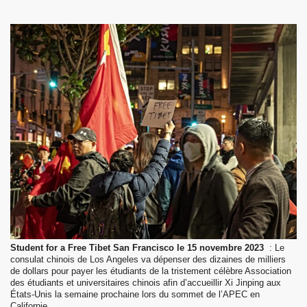
 Pawo Rinpoché au Népal.
than
Student for a Free Tibet
San Francisco
le 15 novembre 2023
: Le
consulat chinois de Los Angeles va dépenser des dizaines de milliers
de dollars pour payer les étudiants de la tristement célèbre Association
des étudiants et universitaires chinois afin d’accueillir Xi Jinping aux
États-Unis la semaine prochaine lors du sommet de l’APEC en
Californie.