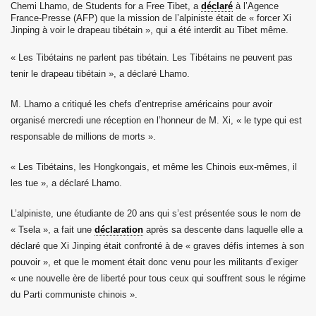
Chemi Lhamo, de Students for a Free Tibet, a
déclaré
à l’Agence
France-Presse (AFP) que la mission de l’alpiniste était de « forcer Xi
er Ministre Tibétain) à Mainpat
Jinping à voir le drapeau tibétain », qui a été interdit au Tibet même.
ns à Mainpat en 2021
« Les Tibétains ne parlent pas tibétain. Les Tibétains ne peuvent pas
tenir le drapeau tibétain », a déclaré Lhamo.
me)
M. Lhamo a critiqué les chefs d’entreprise américains pour avoir
bétain le 10 Mars 2023 à Dharamsala
organisé mercredi une réception en l’honneur de M. Xi, « le type qui est
responsable de millions de morts ».
« Les Tibétains, les Hongkongais, et même les Chinois eux-mêmes, il
les tue », a déclaré Lhamo.
 2023
L’alpiniste, une étudiante de 20 ans qui s’est présentée sous le nom de
« Tsela », a fait une
déclaration
après sa descente dans laquelle elle a
déclaré que Xi Jinping était confronté à de « graves défis internes à son
pouvoir », et que le moment était donc venu pour les militants d’exiger
nisé une distribution
« une nouvelle ère de liberté pour tous ceux qui souffrent sous le régime
bétain le 10 Mars 2024
du Parti communiste chinois ».