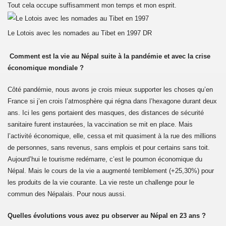
ne du camp7
Tout cela occupe suffisamment mon temps et mon esprit.
ole du Camp 1 de Mainpat
Le Lotois avec les nomades au Tibet en 1997
DR
te
Comment est la vie au Népal suite à la pandémie et avec la crise
économique mondiale ?
le Sykiong Penpa Tsering à Paris au bureau de la "maison d
Côté pandémie, nous avons je crois mieux supporter les choses qu’en
France si j’en crois l’atmosphère qui régna dans l’hexagone durant deux
ans. Ici les gens portaient des masques, des distances de sécurité
sanitaire furent instaurées, la vaccination se mit en place. Mais
"Free Tibet encore et toujours"
l’activité économique, elle, cessa et mit quasiment à la rue des millions
de personnes, sans revenus, sans emplois et pour certains sans toit.
bétain le 10 Mars 2025
Aujourd’hui le tourisme redémarre, c’est le poumon économique du
Népal. Mais le cours de la vie a augmenté terriblement (+25,30%) pour
bétain le 10 Mars 2026
les produits de la vie courante. La vie reste un challenge pour le
commun des Népalais. Pour nous aussi.
Quelles évolutions vous avez pu observer au Népal en 23 ans ?