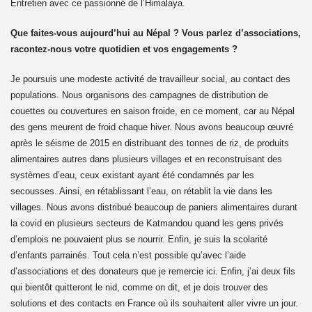
Entretien avec ce passionné de l’Himalaya.
er Ministre Tibétain) à Mainpat
Que faites-vous aujourd’hui au Népal ? Vous parlez d’associations,
racontez-nous votre quotidien et vos engagements ?
ns à Mainpat en 2021
Je poursuis une modeste activité de travailleur social, au contact des
me)
populations. Nous organisons des campagnes de distribution de
couettes ou couvertures en saison froide, en ce moment, car au Népal
bétain le 10 Mars 2023 à Dharamsala
des gens meurent de froid chaque hiver. Nous avons beaucoup œuvré
après le séisme de 2015 en distribuant des tonnes de riz, de produits
alimentaires autres dans plusieurs villages et en reconstruisant des
systèmes d’eau, ceux existant ayant été condamnés par les
secousses. Ainsi, en rétablissant l’eau, on rétablit la vie dans les
 2023
villages. Nous avons distribué beaucoup de paniers alimentaires durant
la covid en plusieurs secteurs de Katmandou quand les gens privés
d’emplois ne pouvaient plus se nourrir. Enfin, je suis la scolarité
d’enfants parrainés. Tout cela n’est possible qu’avec l’aide
nisé une distribution
d’associations et des donateurs que je remercie ici. Enfin, j’ai deux fils
qui bientôt quitteront le nid, comme on dit, et je dois trouver des
bétain le 10 Mars 2024
solutions et des contacts en France où ils souhaitent aller vivre un jour.