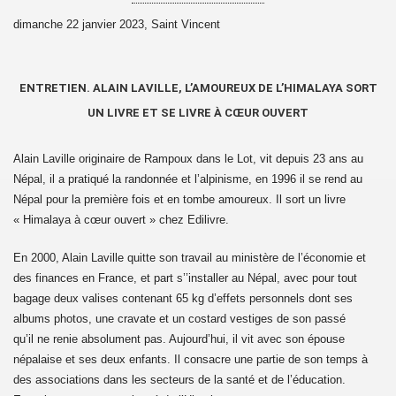
dimanche 22 janvier 2023, Saint Vincent
20
ENTRETIEN. ALAIN LAVILLE, L’AMOUREUX DE L’HIMALAYA SORT
UN LIVRE ET SE LIVRE À CŒUR OUVERT
 Guyot
Alain Laville originaire de Rampoux dans le Lot, vit depuis 23 ans au
Tibet
Népal, il a pratiqué la randonnée et l’alpinisme, en 1996 il se rend au
Népal pour la première fois et en tombe amoureux. Il sort un livre
Aout 2021
« Himalaya à cœur ouvert » chez Edilivre.
e Tibet 2021
En 2000, Alain Laville quitte son travail au ministère de l’économie et
 appel aux dons 8 Septembre 2021
des finances en France, et part s’’installer au Népal, avec pour tout
bagage deux valises contenant 65 kg d’effets personnels dont ses
bétain le 10 Mars 2022
albums photos, une cravate et un costard vestiges de son passé
qu’il ne renie absolument pas. Aujourd’hui, il vit avec son épouse
népalaise et ses deux enfants. Il consacre une partie de son temps à
des associations dans les secteurs de la santé et de l’éducation.