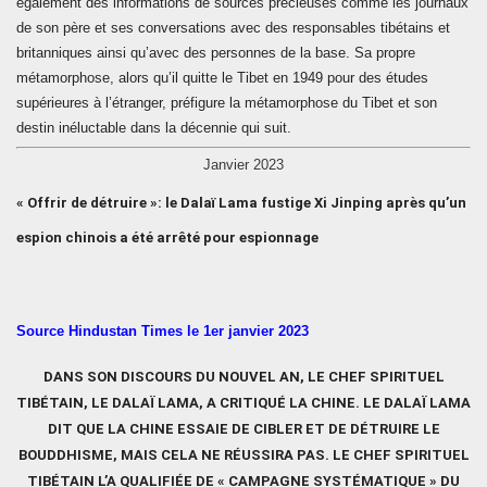
également des informations de sources précieuses comme les journaux
de son père et ses conversations avec des responsables tibétains et
britanniques ainsi qu’avec des personnes de la base. Sa propre
métamorphose, alors qu’il quitte le Tibet en 1949 pour des études
supérieures à l’étranger, préfigure la métamorphose du Tibet et son
destin inéluctable dans la décennie qui suit.
Janvier 2023
« Offrir de détruire »: le Dalaï Lama fustige Xi Jinping après qu’un
espion chinois a été arrêté pour espionnage
Source Hindustan Times le 1er janvier 2023
DANS SON DISCOURS DU NOUVEL AN, LE CHEF SPIRITUEL
TIBÉTAIN, LE DALAÏ LAMA, A CRITIQUÉ LA CHINE. LE DALAÏ LAMA
DIT QUE LA CHINE ESSAIE DE CIBLER ET DE DÉTRUIRE LE
BOUDDHISME, MAIS CELA NE RÉUSSIRA PAS. LE CHEF SPIRITUEL
TIBÉTAIN L’A QUALIFIÉE DE « CAMPAGNE SYSTÉMATIQUE » DU