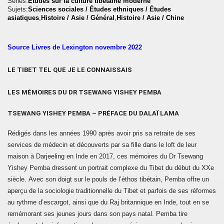
Séries:
Études sur la culture tibétaine moderne
Sujets:
Sciences sociales / Études ethniques / Études
asiatiques
,
Histoire / Asie / Général
,
Histoire / Asie / Chine
Source Livres de Lexington novembre 2022
LE TIBET TEL QUE JE LE CONNAISSAIS
LES MÉMOIRES DU DR TSEWANG YISHEY PEMBA
TSEWANG YISHEY PEMBA –
PRÉFACE DU
DALAÏ LAMA
Rédigés dans les années 1990 après avoir pris sa retraite de ses
services de médecin et découverts par sa fille dans le loft de leur
maison à Darjeeling en Inde en 2017, ces mémoires du Dr Tsewang
Yishey Pemba dressent un portrait complexe du Tibet du début du XXe
siècle. Avec son doigt sur le pouls de l’éthos tibétain, Pemba offre un
aperçu de la sociologie traditionnelle du Tibet et parfois de ses réformes
au rythme d’escargot, ainsi que du Raj britannique en Inde, tout en se
remémorant ses jeunes jours dans son pays natal. Pemba tire