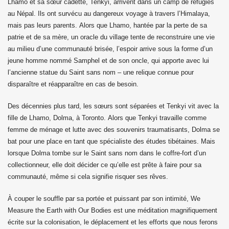
Lhamo et sa sœur cadette, Tenkyi, arrivent dans un camp de réfugiés
au Népal. Ils ont survécu au dangereux voyage à travers l’Himalaya,
mais pas leurs parents. Alors que Lhamo, hantée par la perte de sa
patrie et de sa mère, un oracle du village tente de reconstruire une vie
au milieu d’une communauté brisée, l’espoir arrive sous la forme d’un
jeune homme nommé Samphel et de son oncle, qui apporte avec lui
 Pawo Rinpoché au Népal.
l’ancienne statue du Saint sans nom – une relique connue pour
disparaître et réapparaître en cas de besoin.
Des décennies plus tard, les sœurs sont séparées et Tenkyi vit avec la
than
fille de Lhamo, Dolma, à Toronto. Alors que Tenkyi travaille comme
femme de ménage et lutte avec des souvenirs traumatisants, Dolma se
bat pour une place en tant que spécialiste des études tibétaines. Mais
lorsque Dolma tombe sur le Saint sans nom dans le coffre-fort d’un
collectionneur, elle doit décider ce qu’elle est prête à faire pour sa
communauté, même si cela signifie risquer ses rêves.
À couper le souffle par sa portée et puissant par son intimité,
We
Measure the Earth with Our Bodies
est une méditation magnifiquement
écrite sur la colonisation, le déplacement et les efforts que nous ferons