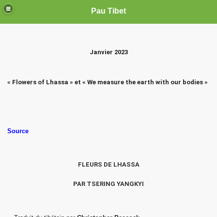
Pau Tibet
Janvier 2023
« Flowers of Lhassa » et « We measure the earth with our bodies »
Source
FLEURS DE LHASSA
PAR
TSERING YANGKYI