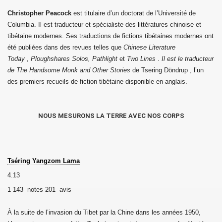
Christopher Peacock
est titulaire d’un doctorat de l’Université de
sok Drolma avec S.S. Dalaï Lama.
Columbia. Il est traducteur et spécialiste des littératures chinoise et
tibétaine modernes. Ses traductions de fictions tibétaines modernes ont
été publiées dans des revues telles que
Chinese Literature
Today
,
Ploughshares Solos, Pathlight
et
Two Lines
.
Il est le traducteur
de The Handsome Monk and Other Stories
de Tsering Döndrup , l’un
des premiers recueils de fiction tibétaine disponible en anglais.
NOUS MESURONS LA TERRE AVEC NOS CORPS
Tséring Yangzom Lama
4.13
1 143 notes
201 avis
À la suite de l’invasion du Tibet par la Chine dans les années 1950,