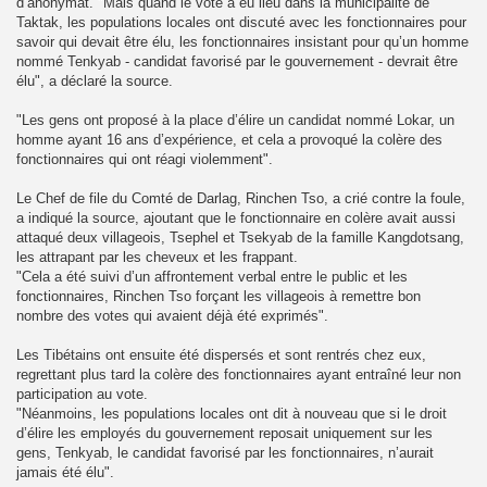
d’anonymat. "Mais quand le vote a eu lieu dans la municipalité de
Taktak, les populations locales ont discuté avec les fonctionnaires pour
savoir qui devait être élu, les fonctionnaires insistant pour qu’un homme
nommé Tenkyab - candidat favorisé par le gouvernement - devrait être
élu", a déclaré la source.
"Les gens ont proposé à la place d’élire un candidat nommé Lokar, un
homme ayant 16 ans d’expérience, et cela a provoqué la colère des
fonctionnaires qui ont réagi violemment".
Le Chef de file du Comté de Darlag, Rinchen Tso, a crié contre la foule,
a indiqué la source, ajoutant que le fonctionnaire en colère avait aussi
attaqué deux villageois, Tsephel et Tsekyab de la famille Kangdotsang,
les attrapant par les cheveux et les frappant.
"Cela a été suivi d’un affrontement verbal entre le public et les
fonctionnaires, Rinchen Tso forçant les villageois à remettre bon
nombre des votes qui avaient déjà été exprimés".
Les Tibétains ont ensuite été dispersés et sont rentrés chez eux,
regrettant plus tard la colère des fonctionnaires ayant entraîné leur non
participation au vote.
"Néanmoins, les populations locales ont dit à nouveau que si le droit
d’élire les employés du gouvernement reposait uniquement sur les
gens, Tenkyab, le candidat favorisé par les fonctionnaires, n’aurait
jamais été élu".