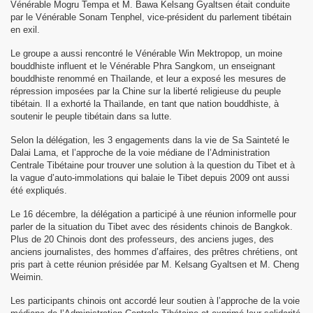
Vénérable Mogru Tempa et M. Bawa Kelsang Gyaltsen était conduite
par le Vénérable Sonam Tenphel, vice-président du parlement tibétain
en exil.
Le groupe a aussi rencontré le Vénérable Win Mektropop, un moine
bouddhiste influent et le Vénérable Phra Sangkom, un enseignant
bouddhiste renommé en Thaïlande, et leur a exposé les mesures de
répression imposées par la Chine sur la liberté religieuse du peuple
tibétain. Il a exhorté la Thaïlande, en tant que nation bouddhiste, à
soutenir le peuple tibétain dans sa lutte.
Selon la délégation, les 3 engagements dans la vie de Sa Sainteté le
Dalai Lama, et l’approche de la voie médiane de l’Administration
Centrale Tibétaine pour trouver une solution à la question du Tibet et à
la vague d’auto-immolations qui balaie le Tibet depuis 2009 ont aussi
été expliqués.
Le 16 décembre, la délégation a participé à une réunion informelle pour
parler de la situation du Tibet avec des résidents chinois de Bangkok.
Plus de 20 Chinois dont des professeurs, des anciens juges, des
anciens journalistes, des hommes d’affaires, des prêtres chrétiens, ont
pris part à cette réunion présidée par M. Kelsang Gyaltsen et M. Cheng
Weimin.
Les participants chinois ont accordé leur soutien à l’approche de la voie