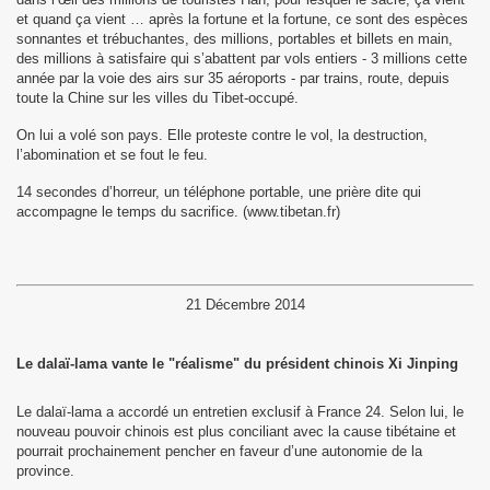
et quand ça vient … après la fortune et la fortune, ce sont des espèces
sonnantes et trébuchantes, des millions, portables et billets en main,
des millions à satisfaire qui s’abattent par vols entiers - 3 millions cette
année par la voie des airs sur 35 aéroports - par trains, route, depuis
toute la Chine sur les villes du Tibet-occupé.
On lui a volé son pays. Elle proteste contre le vol, la destruction,
l’abomination et se fout le feu.
14 secondes d’horreur, un téléphone portable, une prière dite qui
accompagne le temps du sacrifice. (www.tibetan.fr)
le Tibétain.
21 Décembre 2014
s de l'Homme.
Le dalaï-lama vante le "réalisme" du président chinois Xi Jinping
rs 2015
Le dalaï-lama a accordé un entretien exclusif à France 24. Selon lui, le
nouveau pouvoir chinois est plus conciliant avec la cause tibétaine et
pourrait prochainement pencher en faveur d’une autonomie de la
province.