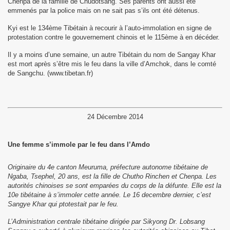
Chenpa de la famille de Chudotsang. Ses parents ont aussi été
emmenés par la police mais on ne sait pas s’ils ont été détenus.
Kyi est le 134ème Tibétain à recourir à l’auto-immolation en signe de
protestation contre le gouvernement chinois et le 115ème à en décéder.
Il y a moins d’une semaine, un autre Tibétain du nom de Sangay Khar
est mort après s’être mis le feu dans la ville d’Amchok, dans le comté
de Sangchu. (www.tibetan.fr)
24 Décembre 2014
Une femme s’immole par le feu dans l’Amdo
Originaire du 4e canton Meuruma, préfecture autonome tibétaine de
Ngaba, Tsephel, 20 ans, est la fille de Chutho Rinchen et Chenpa. Les
autorités chinoises se sont emparées du corps de la défunte. Elle est la
10e tibétaine à s’immoler cette année. Le 16 decembre dernier, c’est
Sangye Khar qui ptotestait par le feu.
L’Administration centrale tibétaine dirigée par Sikyong Dr. Lobsang