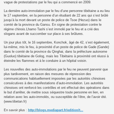
vague de protestations par le feu qui a commencé en 2009.
La dernière auto-immolation par le feu d’une personne tibétaine a eu lieu
le 17 septembre, en la personne d’un étudiant de 22 ans qui s’est brûlé
jusqu’à la mort devant un poste de police de Tsoe (Hezuo) dans le
comté de la province du Gansu. En signe de protestation contre le
régime chinois.Lhamo Tashi s’est immolé par le feu et a crié des
slogans avant de succomber sur place à ses brûlures.
Un jour plus tôt, le 16 septembre, Konchok, âgé de 42, s’est également,
lui-même, mis le feu, à proximité d’un poste de police de Gade (Gande)
dans le comté de la province du Qinghai, dans la préfecture autonome
(Guoluo) tibétaine de Golog, mais les Tibétains à proximité ont réussi à
éteindre les flammes et à le conduire à un hôpital voisin.
Les nouvelles des auto-immolations par le feu ne peuvent parvenir que
plus tardivement, en raison des mesures de répression des
communications habituellement imposées par les autorités chinoises
consécutives à des manifestations d’auto-immolation. Les autorités
chinoises ont renforcé les contrôles et ont effectué des opérations dans
le but d’arrêter, de mettre sous séquestre toute personne en lien, en
relation avec les auto-immolés, ou susceptible de l’être, de l’avoir été.
(www.tibetan.fr)
En savoir plus :
http://blogs.mediapart.fr/edition/t...