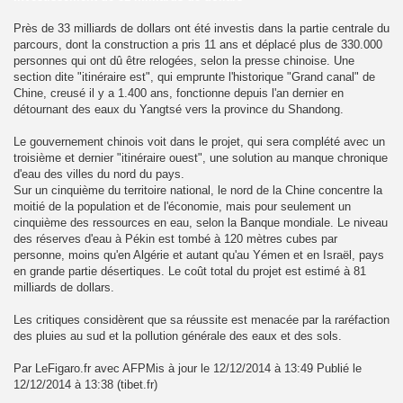
Près de 33 milliards de dollars ont été investis dans la partie centrale du
parcours, dont la construction a pris 11 ans et déplacé plus de 330.000
personnes qui ont dû être relogées, selon la presse chinoise. Une
section dite "itinéraire est", qui emprunte l'historique "Grand canal" de
Chine, creusé il y a 1.400 ans, fonctionne depuis l'an dernier en
détournant des eaux du Yangtsé vers la province du Shandong.
Le gouvernement chinois voit dans le projet, qui sera complété avec un
troisième et dernier "itinéraire ouest", une solution au manque chronique
d'eau des villes du nord du pays.
Sur un cinquième du territoire national, le nord de la Chine concentre la
moitié de la population et de l'économie, mais pour seulement un
cinquième des ressources en eau, selon la Banque mondiale. Le niveau
des réserves d'eau à Pékin est tombé à 120 mètres cubes par
personne, moins qu'en Algérie et autant qu'au Yémen et en Israël, pays
en grande partie désertiques. Le coût total du projet est estimé à 81
milliards de dollars.
Les critiques considèrent que sa réussite est menacée par la raréfaction
des pluies au sud et la pollution générale des eaux et des sols.
Par LeFigaro.fr avec AFPMis à jour le 12/12/2014 à 13:49 Publié le
12/12/2014 à 13:38 (tibet.fr)