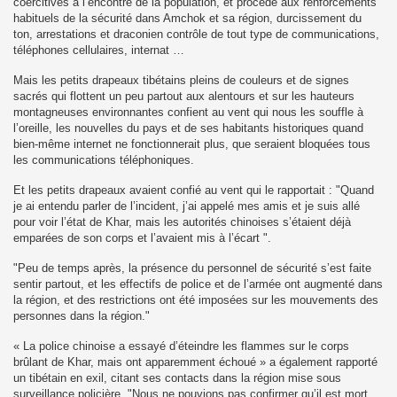
coercitives à l’encontre de la population, et procédé aux renforcements
habituels de la sécurité dans Amchok et sa région, durcissement du
ton, arrestations et draconien contrôle de tout type de communications,
téléphones cellulaires, internat …
Mais les petits drapeaux tibétains pleins de couleurs et de signes
sacrés qui flottent un peu partout aux alentours et sur les hauteurs
montagneuses environnantes confient au vent qui nous les souffle à
l’oreille, les nouvelles du pays et de ses habitants historiques quand
bien-même internet ne fonctionnerait plus, que seraient bloquées tous
les communications téléphoniques.
Et les petits drapeaux avaient confié au vent qui le rapportait : "Quand
je ai entendu parler de l’incident, j’ai appelé mes amis et je suis allé
pour voir l’état de Khar, mais les autorités chinoises s’étaient déjà
emparées de son corps et l’avaient mis à l’écart ".
"Peu de temps après, la présence du personnel de sécurité s’est faite
sentir partout, et les effectifs de police et de l’armée ont augmenté dans
la région, et des restrictions ont été imposées sur les mouvements des
personnes dans la région."
« La police chinoise a essayé d’éteindre les flammes sur le corps
brûlant de Khar, mais ont apparemment échoué » a également rapporté
un tibétain en exil, citant ses contacts dans la région mise sous
surveillance policière. "Nous ne pouvions pas confirmer qu’il est mort