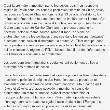
C’est la première immolation par le feu depuis trois mois, contre le
régime de Pékin dans les zones à population tibétaine en Chine, selon
les sources. Sangye Khar, un homme âgé 33 de ans, s’est donc, lui-
même lui-même mis le feu aux alentours de 9h-10h devant l’entrée d’un
poste de police de la municipalité d’Amchok, en Sangchu (en chinois,
Xiahe) dans le comté Kanlho (Gannan), la préfecture autonome
tibétaine, selon le même source. Khar est mort "en signe de
protestation contre les politiques chinoises dans les régions tibétaines"
a déclaré, sous couvert d’anonymat, la source. Au Tibet-occupé, dont
les populations vivent en permanence sous la férule et la violence de la
police chinoise du régime de Pékin, laisser ainsi filtrer des informations
« à l’étranger » équivaut à se condamner …
Les deux dernières immolations tibétaines ont également eu lieu à
proximité des stations de police.
Les autorités ont, immédiatement et selon la procédure bien huilée de la
machinerie policière du régime des Hans, lorsque se produit un tel
événement que le régime de pékin craint par-dessus-tout par ce qu’il
révèle et dévoile, à chaque nouvelle immolation en signe de
protestation, au reste du monde, d’absolument détestable et
insupportable quant à la façon dont Pékin traite la population entière
d’un pays dont la surface est égale à celle de deux fois l’Europe, les
autorités ont, donc, mises en place les mesures extrêmement