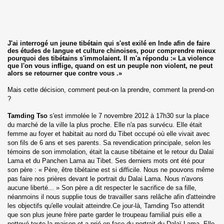
ne du camp7
ole du Camp 1 de Mainpat
J'ai interrogé un jeune tibétain qui s'est exilé en Inde afin de faire
te
des études de langue et culture chinoises, pour comprendre mieux
pourquoi des tibétains s'immolaient. Il m'a répondu :« La violence
que l'on vous inflige, quand on est un peuple non violent, ne peut
le Sykiong Penpa Tsering à Paris au bureau de la "maison d
alors se retourner que contre vous .»
Mais cette décision, comment peut-on la prendre, comment la prend-on
?
Tamding Tso
s'est immolée le 7 novembre 2012 à 17h30 sur la place
du marché de la ville la plus proche. Elle n'a pas survécu. Elle était
"Free Tibet encore et toujours"
femme au foyer et habitait au nord du Tibet occupé où elle vivait avec
son fils de 6 ans et ses parents. Sa revendication principale, selon les
témoins de son immolation, était la cause tibétaine et le retour du Dalaï
bétain le 10 Mars 2025
Lama et du Panchen Lama au Tibet. Ses derniers mots ont été pour
son père : « Père, être tibétaine est si difficile. Nous ne pouvons même
bétain le 10 Mars 2026
pas faire nos prières devant le portrait du Dalai Lama. Nous n'avons
aucune liberté... » Son père a dit respecter le sacrifice de sa fille,
néanmoins il nous supplie tous de travailler sans relâche afin d'atteindre
les objectifs qu'elle voulait atteindre.Ce jour-là, Tamding Tso attendit
que son plus jeune frère parte garder le troupeau familial puis elle a
nettoyé toute la maison et a prié en face du portrait du Dalaï Lama. Elle