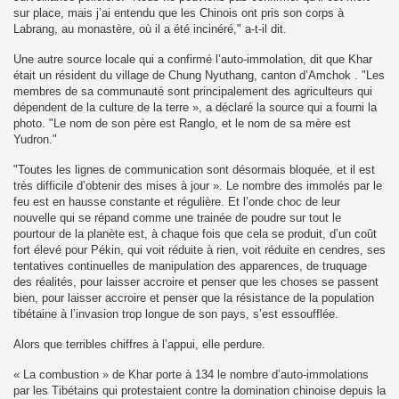
sur place, mais j’ai entendu que les Chinois ont pris son corps à
Labrang, au monastère, où il a été incinéré," a-t-il dit.
Une autre source locale qui a confirmé l’auto-immolation, dit que Khar
était un résident du village de Chung Nyuthang, canton d’Amchok . "Les
membres de sa communauté sont principalement des agriculteurs qui
dépendent de la culture de la terre », a déclaré la source qui a fourni la
photo. "Le nom de son père est Ranglo, et le nom de sa mère est
Yudron."
"Toutes les lignes de communication sont désormais bloquée, et il est
très difficile d’obtenir des mises à jour ». Le nombre des immolés par le
feu est en hausse constante et régulière. Et l’onde choc de leur
nouvelle qui se répand comme une trainée de poudre sur tout le
pourtour de la planète est, à chaque fois que cela se produit, d’un coût
fort élevé pour Pékin, qui voit réduite à rien, voit réduite en cendres, ses
tentatives continuelles de manipulation des apparences, de truquage
des réalités, pour laisser accroire et penser que les choses se passent
bien, pour laisser accroire et penser que la résistance de la population
tibétaine à l’invasion trop longue de son pays, s’est essoufflée.
Alors que terribles chiffres à l’appui, elle perdure.
« La combustion » de Khar porte à 134 le nombre d’auto-immolations
par les Tibétains qui protestaient contre la domination chinoise depuis la