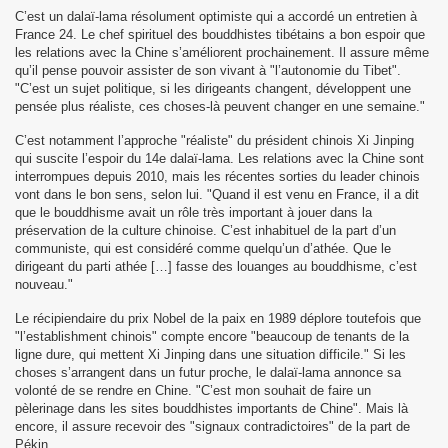
C’est un dalaï-lama résolument optimiste qui a accordé un entretien à
France 24. Le chef spirituel des bouddhistes tibétains a bon espoir que
les relations avec la Chine s’améliorent prochainement. Il assure même
qu’il pense pouvoir assister de son vivant à "l’autonomie du Tibet".
"C’est un sujet politique, si les dirigeants changent, développent une
pensée plus réaliste, ces choses-là peuvent changer en une semaine."
17
C’est notamment l’approche "réaliste" du président chinois Xi Jinping
qui suscite l’espoir du 14e dalaï-lama. Les relations avec la Chine sont
interrompues depuis 2010, mais les récentes sorties du leader chinois
vont dans le bon sens, selon lui. "Quand il est venu en France, il a dit
que le bouddhisme avait un rôle très important à jouer dans la
préservation de la culture chinoise. C’est inhabituel de la part d’un
communiste, qui est considéré comme quelqu’un d’athée. Que le
dirigeant du parti athée […] fasse des louanges au bouddhisme, c’est
nouveau."
Le récipiendaire du prix Nobel de la paix en 1989 déplore toutefois que
"l’establishment chinois" compte encore "beaucoup de tenants de la
ligne dure, qui mettent Xi Jinping dans une situation difficile." Si les
choses s’arrangent dans un futur proche, le dalaï-lama annonce sa
lanchot)
volonté de se rendre en Chine. "C’est mon souhait de faire un
pèlerinage dans les sites bouddhistes importants de Chine". Mais là
encore, il assure recevoir des "signaux contradictoires" de la part de
Pékin.