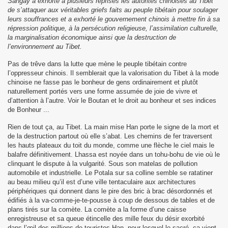
Sangay a exhorté à plusieurs reprises les autorités chinoises au Tibet
de s’attaquer aux véritables griefs faits au peuple tibétain pour soulager
leurs souffrances et a exhorté le gouvernement chinois à mettre fin à sa
répression politique, à la persécution religieuse, l’assimilation culturelle,
la marginalisation économique ainsi que la destruction de
l’environnement au Tibet.
Pas de trêve dans la lutte que mène le peuple tibétain contre
l’oppresseur chinois. Il semblerait que la valorisation du Tibet à la mode
chinoise ne fasse pas le bonheur de gens ordinairement et plutôt
naturellement portés vers une forme assumée de joie de vivre et
d’attention à l’autre. Voir le Boutan et le droit au bonheur et ses indices
de Bonheur ...
Rien de tout ça, au Tibet. La main mise Han porte le signe de la mort et
de la destruction partout où elle s’abat. Les chemins de fer traversent
les hauts plateaux du toit du monde, comme une flèche le ciel mais le
balafre définitivement. Lhassa est noyée dans un tohu-bohu de vie où le
clinquant le dispute à la vulgarité. Sous son matelas de pollution
automobile et industrielle. Le Potala sur sa colline semble se ratatiner
au beau milieu qu’il est d’une ville tentaculaire aux architectures
périphériques qui donnent dans le pire des bric à brac désordonnés et
édifiés à la va-comme-je-te-pousse à coup de dessous de tables et de
plans tirés sur la comète. La comète a la forme d’une caisse
enregistreuse et sa queue étincelle des mille feux du désir exorbité
dans l’œil des millions de touristes Han, pour lesquel le sacré, ça vient