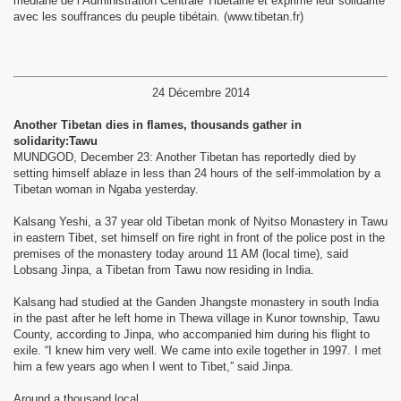
médiane de l’Administration Centrale Tibétaine et exprimé leur solidarité
avec les souffrances du peuple tibétain. (www.tibetan.fr)
24 Décembre 2014
Another Tibetan dies in flames, thousands gather in
solidarity:Tawu
MUNDGOD, December 23: Another Tibetan has reportedly died by
setting himself ablaze in less than 24 hours of the self-immolation by a
Tibetan woman in Ngaba yesterday.
Kalsang Yeshi, a 37 year old Tibetan monk of Nyitso Monastery in Tawu
in eastern Tibet, set himself on fire right in front of the police post in the
premises of the monastery today around 11 AM (local time), said
Lobsang Jinpa, a Tibetan from Tawu now residing in India.
Kalsang had studied at the Ganden Jhangste monastery in south India
in the past after he left home in Thewa village in Kunor township, Tawu
County, according to Jinpa, who accompanied him during his flight to
exile. “I knew him very well. We came into exile together in 1997. I met
him a few years ago when I went to Tibet,” said Jinpa.
Around a thousand local