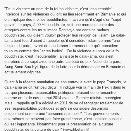
"De la violence au nom de la foi bouddhiste, c’est insoutenable"
Interrogé sur les violences qui ont eu lieu récemment en Birmanie et qui
ont impliqué des moines bouddhistes, il assure qu’il s’agit d’un "sujet
grave". Le pays, à 90 % bouddhiste, voit une recrudescence des
20
attaques contre les musulmans Rohingya par certains moines
bouddhistes, qui disent vouloir protéger leur religion de l’islam. Le dalaï-
lama tient tout d’abord à rappeler qu’il considère l’islam comme "une
 Guyot
religion de paix", avant de condamner fermement ce qu’il considère
toujours comme des "actes isolés". "De la violence au nom de la foi
Tibet
bouddhiste, c’est insoutenable", a insisté le dalaï-lama, qui s’est
entretenu à ce sujet avec une autre lauréate du prix Nobel de la paix,
Aout 2021
Aung Sann Suu Kyi, figure de la lutte pour la démocratie en Birmanie et
actuellement députée.
e Tibet 2021
Quant à la récente annulation de son entrevue avec le pape François, le
dalaï-lama se dit "un peu déçu". Il indique voir la main de Pékin dans le
 appel aux dons 8 Septembre 2021
fait que plusieurs responsables politiques refusent de le rencontrer,
comme ce fut le cas en mai 2014 avec le Premier ministre norvégien.
Mais il rappelle qu’il a décidé en 2011 de se désengager totalement de
bétain le 10 Mars 2022
ses responsabilités politiques et qu’il se considère désormais
uniquement comme une "personne spirituelle". "Les gouvernements
eux-mêmes ne peuvent pas faire grand-chose, c’est l’opinion publique
qui est importante. Notamment pour la préservation de la culture
bouddhiste, de la culture de paix." (www.tibetan.fr)