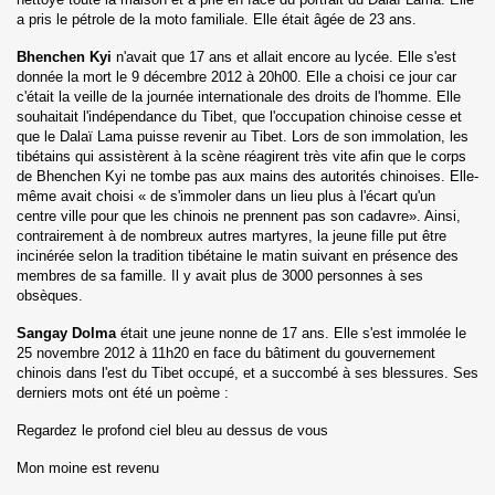
a pris le pétrole de la moto familiale. Elle était âgée de 23 ans.
Bhenchen Kyi
n'avait que 17 ans et allait encore au lycée. Elle s'est
donnée la mort le 9 décembre 2012 à 20h00. Elle a choisi ce jour car
c'était la veille de la journée internationale des droits de l'homme. Elle
souhaitait l'indépendance du Tibet, que l'occupation chinoise cesse et
que le Dalaï Lama puisse revenir au Tibet. Lors de son immolation, les
tibétains qui assistèrent à la scène réagirent très vite afin que le corps
de Bhenchen Kyi ne tombe pas aux mains des autorités chinoises. Elle-
même avait choisi « de s'immoler dans un lieu plus à l'écart qu'un
centre ville pour que les chinois ne prennent pas son cadavre». Ainsi,
contrairement à de nombreux autres martyres, la jeune fille put être
incinérée selon la tradition tibétaine le matin suivant en présence des
membres de sa famille. Il y avait plus de 3000 personnes à ses
obsèques.
Sangay Dolma
était une jeune nonne de 17 ans. Elle s'est immolée le
25 novembre 2012 à 11h20 en face du bâtiment du gouvernement
chinois dans l'est du Tibet occupé, et a succombé à ses blessures. Ses
derniers mots ont été un poème :
Regardez le profond ciel bleu au dessus de vous
Mon moine est revenu