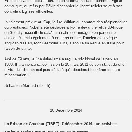
En exil de Chine depuis 1959, le dalaï-lama fait face, comme l’Église
catholique, au refus par Pékin d’accorder la liberté religieuse et à son
contrôle d’Églises officielles.
Initialement prévue au Cap, la 14e édition du sommet des récipiendaires
du prestigieux Nobel a été déplacée à Rome devant le refus d’Afrique
du Sud d’y accueillir le dalaï-lama afin de ménager son partenaire
chinois. Attendu également à cette rencontre, l’ancien archevêque
anglican du Cap, Mgr Desmond Tutu, a annulé sa venue en Italie pour
raison de santé.
Âgé de 79 ans, le 14e dalaï-lama a reçu le prix Nobel de la paix en
1989. Il a annoncé sa démission le 10 mars 2011 de son statut de chef
d’État du Tibet en exil puis déclaré qu’il déciderait lui-même de sa «
réincarnation ».
Sébastien Maillard (tibet.fr)
10 Décembre 2014
La Prison de Chushur (TIBET), 7 décembre 2014 : un activiste