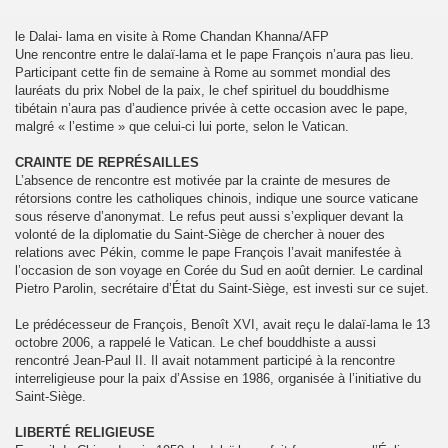
le Dalai- lama en visite à Rome Chandan Khanna/AFP
Une rencontre entre le dalaï-lama et le pape François n’aura pas lieu.
Participant cette fin de semaine à Rome au sommet mondial des
lauréats du prix Nobel de la paix, le chef spirituel du bouddhisme
tibétain n’aura pas d’audience privée à cette occasion avec le pape,
malgré « l’estime » que celui-ci lui porte, selon le Vatican.
CRAINTE DE REPRÉSAILLES
L’absence de rencontre est motivée par la crainte de mesures de
rétorsions contre les catholiques chinois, indique une source vaticane
sous réserve d’anonymat. Le refus peut aussi s’expliquer devant la
volonté de la diplomatie du Saint-Siège de chercher à nouer des
relations avec Pékin, comme le pape François l’avait manifestée à
l’occasion de son voyage en Corée du Sud en août dernier. Le cardinal
Pietro Parolin, secrétaire d’État du Saint-Siège, est investi sur ce sujet.
Le prédécesseur de François, Benoît XVI, avait reçu le dalaï-lama le 13
octobre 2006, a rappelé le Vatican. Le chef bouddhiste a aussi
rencontré Jean-Paul II. Il avait notamment participé à la rencontre
interreligieuse pour la paix d’Assise en 1986, organisée à l’initiative du
Saint-Siège.
LIBERTÉ RELIGIEUSE