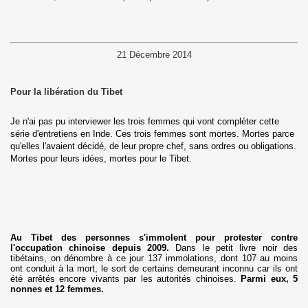
er Ministre Tibétain) à Mainpat
ns à Mainpat en 2021
21 Décembre 2014
me)
Pour la libération du Tibet
bétain le 10 Mars 2023 à Dharamsala
Je n'ai pas pu interviewer les trois femmes qui vont compléter cette
série d'entretiens en Inde. Ces trois femmes sont mortes. Mortes parce
qu'elles l'avaient décidé, de leur propre chef, sans ordres ou obligations.
Mortes pour leurs idées, mortes pour le Tibet.
 2023
Au Tibet des personnes s'immolent pour protester contre
l'occupation chinoise depuis 2009.
Dans le petit livre noir des
nisé une distribution
tibétains, on dénombre à ce jour 137 immolations, dont 107 au moins
ont conduit à la mort, le sort de certains demeurant inconnu car ils ont
été arrêtés encore vivants par les autorités chinoises.
Parmi eux, 5
bétain le 10 Mars 2024
nonnes et 12 femmes.