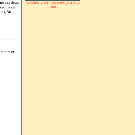
nne ces deux
Visiteurs. 780913 visiteurs (2043572
azaouis ont
hits)
les, 56
ateurs et