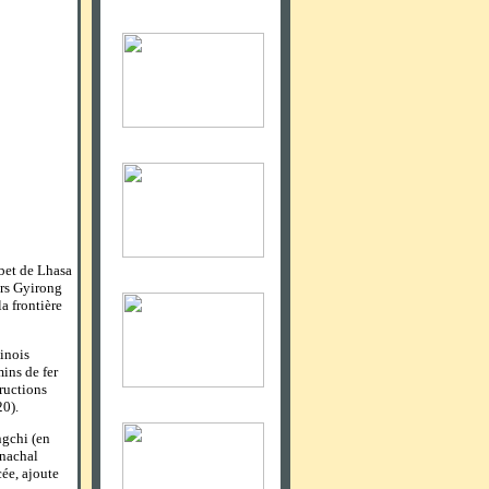
ibet de Lhasa
ers Gyirong
la frontière
hinois
mins de fer
ructions
20).
ngchi (en
unachal
ée, ajoute