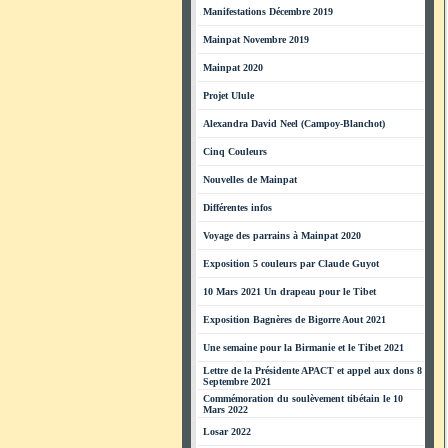
Manifestations Décembre 2019
Mainpat Novembre 2019
Mainpat 2020
Projet Ulule
Alexandra David Neel (Campoy-Blanchot)
Cinq Couleurs
Nouvelles de Mainpat
Différentes infos
Voyage des parrains à Mainpat 2020
Exposition 5 couleurs par Claude Guyot
10 Mars 2021 Un drapeau pour le Tibet
Exposition Bagnères de Bigorre Aout 2021
Une semaine pour la Birmanie et le Tibet 2021
Lettre de la Présidente APACT et appel aux dons 8
Septembre 2021
Commémoration du soulèvement tibétain le 10
Mars 2022
Losar 2022