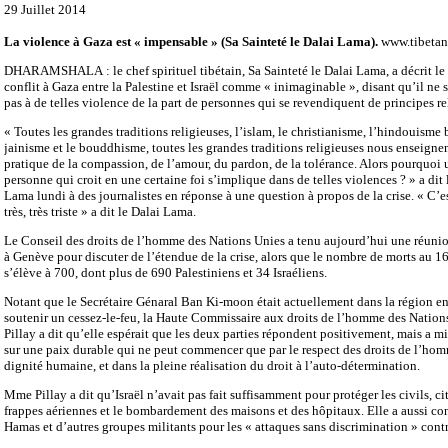
29 Juillet 2014
La violence à Gaza est « impensable » (Sa Sainteté le Dalai Lama).
www.tibetan.
DHARAMSHALA : le chef spirituel tibétain, Sa Sainteté le Dalai Lama, a décrit le
conflit à Gaza entre la Palestine et Israël comme « inimaginable », disant qu’il ne s
pas à de telles violence de la part de personnes qui se revendiquent de principes re
« Toutes les grandes traditions religieuses, l’islam, le christianisme, l’hindouisme b
jainisme et le bouddhisme, toutes les grandes traditions religieuses nous enseignen
pratique de la compassion, de l’amour, du pardon, de la tolérance. Alors pourquoi 
personne qui croit en une certaine foi s’implique dans de telles violences ? » a dit 
Lama lundi à des journalistes en réponse à une question à propos de la crise. « C’e
très, très triste » a dit le Dalai Lama.
Le Conseil des droits de l’homme des Nations Unies a tenu aujourd’hui une réuni
à Genève pour discuter de l’étendue de la crise, alors que le nombre de morts au 1
s’élève à 700, dont plus de 690 Palestiniens et 34 Israéliens.
Notant que le Secrétaire Génaral Ban Ki-moon était actuellement dans la région en
soutenir un cessez-le-feu, la Haute Commissaire aux droits de l’homme des Nation
Pillay a dit qu’elle espérait que les deux parties répondent positivement, mais a m
sur une paix durable qui ne peut commencer que par le respect des droits de l’hom
dignité humaine, et dans la pleine réalisation du droit à l’auto-détermination.
Mme Pillay a dit qu’Israël n’avait pas fait suffisamment pour protéger les civils, cit
frappes aériennes et le bombardement des maisons et des hôpitaux. Elle a aussi c
Hamas et d’autres groupes militants pour les « attaques sans discrimination » contre