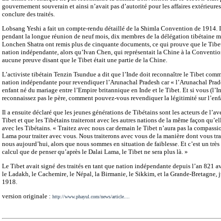
gouvernement souverain et ainsi n’avait pas d’autorité pour les affaires extérieures
conclure des traités.
Lobsang Yeshi a fait un compte-rendu détaillé de la Shimla Convention de 1914. Il
pendant la longue réunion de neuf mois, dix membres de la délégation tibétaine 
Lonchen Shatra ont remis plus de cinquante documents, ce qui prouve que le Tibet
nation indépendante, alors qu’Ivan Chen, qui représentait la Chine à la Conventio
aucune preuve disant que le Tibet était une partie de la Chine.
L’activiste tibétain Tenzin Tsundue a dit que l’Inde doit reconnaître le Tibet com
nation indépendante pour revendiquer l’Arunachal Pradesh car « l’Arunachal Prad
enfant né du mariage entre l’Empire britannique en Inde et le Tibet. Et si vous (l’I
reconnaissez pas le père, comment pouvez-vous revendiquer la légitimité sur l’enf
Il a ensuite déclaré que les jeunes générations de Tibétains sont les acteurs de l’av
Tibet et que les Tibétains traiteront avec les autres nations de la même façon qu’ell
avec les Tibétains. « Traitez avec nous car demain le Tibet n’aura pas la compassi
Lama pour traiter avec vous. Nous traiterons avec vous de la manière dont vous tra
nous aujourd’hui, alors que nous sommes en situation de faiblesse. Et c’est un trè
calcul que de penser qu’après le Dalai Lama, le Tibet ne sera plus là. »
Le Tibet avait signé des traités en tant que nation indépendante depuis l’an 821 a
le Ladakh, le Cachemire, le Népal, la Birmanie, le Sikkim, et la Grande-Bretagne, 
1918.
version originale :
http://www.phayul.com/news/article....