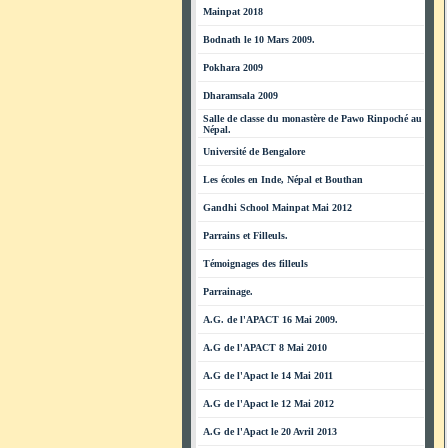
Mainpat 2018
Bodnath le 10 Mars 2009.
Pokhara 2009
Dharamsala 2009
Salle de classe du monastère de Pawo Rinpoché au
Népal.
Université de Bengalore
Les écoles en Inde, Népal et Bouthan
Gandhi School Mainpat Mai 2012
Parrains et Filleuls.
Témoignages des filleuls
Parrainage.
A.G. de l'APACT 16 Mai 2009.
A.G de l'APACT 8 Mai 2010
A.G de l'Apact le 14 Mai 2011
A.G de l'Apact le 12 Mai 2012
A.G de l'Apact le 20 Avril 2013