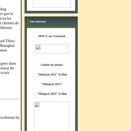
 Wang
it que le
uvra les
Site Internet.
le chemin de
fférents
APACT sur Facebook
sud Tibet,
u Shanghai
ement
s gens dans
Galerie de photos
-ouest du
tivités
"Mainpat 2011" le film
"Mainpat 2013"
"Mainpat 2023" le film
.tibetan.fr)