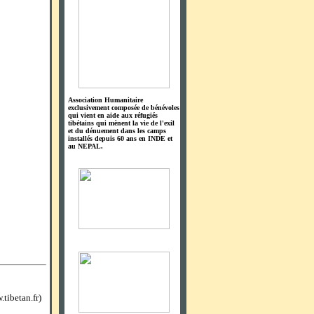
Association Humanitaire
exclusivement composée de bénévoles
qui vient en aide aux réfugiés
tibétains qui mènent la vie de l'exil
et du dénuement dans les camps
installés depuis 60 ans en INDE et
au NEPAL.
tibetan.fr)