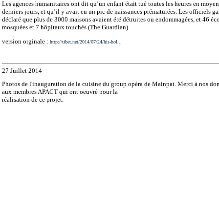
Les agences humanitaires ont dit qu’un enfant était tué toutes les heures en moye
derniers jours, et qu’il y avait eu un pic de naissances prématurées. Les officiels g
déclaré que plus de 3000 maisons avaient été détruites ou endommagées, et 46 éco
mosquées et 7 hôpitaux touchés (The Guardian).
version orginale :
http://tibet.net/2014/07/24/his-hol...
27 Juillet 2014
Photos de l'inauguration de la cuisine du group opéra de Mainpat. Merci à nos don
aux membres APACT qui ont oeuvré pour la
réalisation de ce projet.