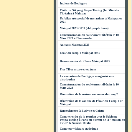
Indiens de Bodhgaya
Visite du Sikyong Penpa Tsering (1er Ministre
Tibétain) à Mainpat
Un bilan très positif de nos actions à Mainpat en
2021
Mainpat 2023 OPH (old people home)
Commémoration du soulèvement tibétain le 10
Mars 2023 à Dharamsala
Adivasis Mainpat 2023
Ecole du camp 1 Mainpat 2023
Danses sacrées du Cham Mainpat 2023
Free Tibet encore et toujours
Le monastère de Bodhgaya a organisé une
distribution
Commémoration du soulèvement tibétain le 10
Mars 2024
Rénovation de la maison commune du camp7
Rénovation de la cantine de l'école du Camp 1 de
Mainpat
Remerciements à Evelyne et Colette
Compte rendu de la reunion avec le Sykiong
Penpa Tsering à Paris au bureau de la "maison du
Tibet" le Samedi 18 Mai
Compteur visiteurs statistique