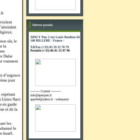
fr
 violent
Adresse postale.
’attendait
ligieux.
APACT Pau 2 rue Louis Barthou 64
ien sûr, le
140 BILLERE - France -
t la
Tél/Fax (+33) 05 59 32 70 79
une
Portable (+33) 06 81 13 97 90
le Dalai
st vraiment
on d’urgence
6ème jour
---------- Contact ----------
 espérant
info@apactpau.fr
s Unies Navi
apact64@yahoo.fr - webmaster
is en garde
me et de la
ant les
ondamné le
 Israël.