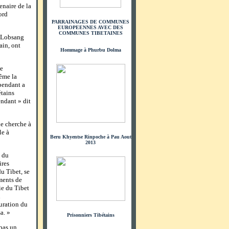
naire de la
ord
PARRAINAGES DE COMMUNES
EUROPEENNES AVEC DES
COMMUNES TIBETAINES
, Lobsang
ain, ont
Hommage à Phurbu Dolma
de
même la
épendant a
étains
endant » dit
le cherche à
le à
Beru Khyentse Rinpoche à Pau Aout
2013
e du
ires
u Tibet, se
ements de
ie du Tibet
n
auration du
a. »
Prisonniers Tibétains
 pas un