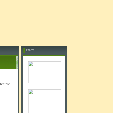
APACT
tenir le