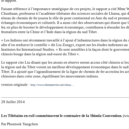
le rapport.
Faisant référence à l’importance stratégique de ces projets, le rapport a cité Mme
Chunhuan, professeur à l’académie tibétaine des sciences sociales de Lhassa, qui d
réseau de chemin de fer jouera le rôle de pont continental en Asie du sud et promo
échanges économiques et culturels. Il a aussi cité des observateurs qui disent que 
fer, en plus de booster le développement économique, contribuera à résoudre les di
frontaliers entre la Chine et l’Inde dans la région du sud Tibet.
« Les Indiens ont récemment travaillé à l’ajout d’infrastructures dans la région du 
afin d’en renforcer le contrôle » dit Liu Zongyi, expert sur les études indiennes a
Institutes for International Studies. « Ils sont sensibles à la façon dont le gouvern
chinois bouge dans la région sud-ouest du Tibet ».
Le rapport cite Liu disant que les atouts en réserve seront accrus côté chinois si le
la région sud du Tibet voient un meilleur développement économique dans le sud
Tibet. Il a ajouté que l’agrandissement de la ligne de chemin de fer accroitra les ac
chinoises dans cette zone, équilibrant les mouvements indiens.
version originale :
http://www.tibetanreview.net/china-...
29 Juillet 2014
Les Tibétains en exil commémorent le centenaire de la Shimla Convention.
(www
Par Phuntsok Yangchen