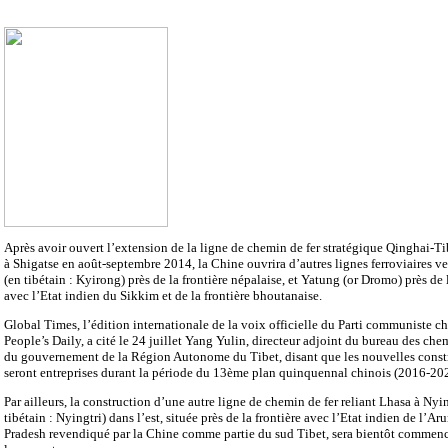
Après avoir ouvert l’extension de la ligne de chemin de fer stratégique Qinghai-T
à Shigatse en août-septembre 2014, la Chine ouvrira d’autres lignes ferroviaires v
(en tibétain : Kyirong) près de la frontière népalaise, et Yatung (or Dromo) près de 
avec l’Etat indien du Sikkim et de la frontière bhoutanaise.
Global Times, l’édition internationale de la voix officielle du Parti communiste c
People’s Daily, a cité le 24 juillet Yang Yulin, directeur adjoint du bureau des che
du gouvernement de la Région Autonome du Tibet, disant que les nouvelles const
seront entreprises durant la période du 13ème plan quinquennal chinois (2016-20
Par ailleurs, la construction d’une autre ligne de chemin de fer reliant Lhasa à Nyi
tibétain : Nyingtri) dans l’est, située près de la frontière avec l’Etat indien de l’Ar
Pradesh revendiqué par la Chine comme partie du sud Tibet, sera bientôt commenc