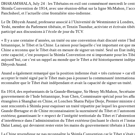
DHARAMSHALA, July 24 : les Tibétains en exil ont commémoré mercredi le cente
Shimla Convention de 1914, avec une réunion-débat sur la ligne McMahon, l’acc
Panchsheel, et l’actuelle crise frontalière sino-indienne.
Le Dr. Dibyesh Anand, professeur associé à l’Université de Westminster à Londres
Yeshi, membre du Parlement tibétain, et Tenzin Tsundue, activiste et écrivain tibét
participé aux discussions à l’école de jour du TCV.
« Il y a une centaine d’années, un traité ou une convention était discuté entre l’In
britannique, le Tibet et la Chine. La raison pour laquelle c’est important est que 
Chine a reconnu que le Tibet était en mesure de signer un traité. Seul un Etat ind
cette capacité, c’est pourquoi la Shimla Convention est si importante pour les Tib
aujourd’hui, car c’est un rappel au monde que le Tibet a été historiquement indép
Dibyesh Anand.
Anand a également remarqué que la position indienne était « très curieuse » car el
accepter le traité signé par le Tibet mais pas à pousser la communauté internationa
reconnaître que le Tibet était indépendant et avait la capacité de signer un traité.
En 1914, des représentants de la Grande-Bretagne, Sir Henry McMahon, Secrétair
gouvernement de l’Inde britannique, Ivan Chen, Commissaire spécial pour les affa
étrangères à Shanghai en Chine, et Lonchen Shatra Paljor Dorje, Premier ministre d
sont rencontrés à Shimla pour esquisser un traité tripartite par lequel les gouvern
Grande-Bretagne et de Chine reconnaissaient la suzeraineté du Tibet et l’autonom
extérieur, garantissant le « respect de l’intégrité territoriale du Tibet et l’abstentio
d’interférence dans l’administration du Tibet extérieur (incluant le choix et l’inst
Dalai Lama), qui devraient rester entre les mains du gouvernement tibétain à Lhass
La Chine revendique ne pas reconnaître la Shimla Convention car le Tibet n’était