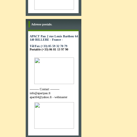
Adresse postale.
APACT Pau 2 rue Louis Barthou 64
140 BILLERE - France -
Tél/Fax (+33) 05 59 32 70 79
Portable (+33) 06 81 13 97 90
---------- Contact ----------
info@apactpau.fr
apact64@yahoo.fr - webmaster