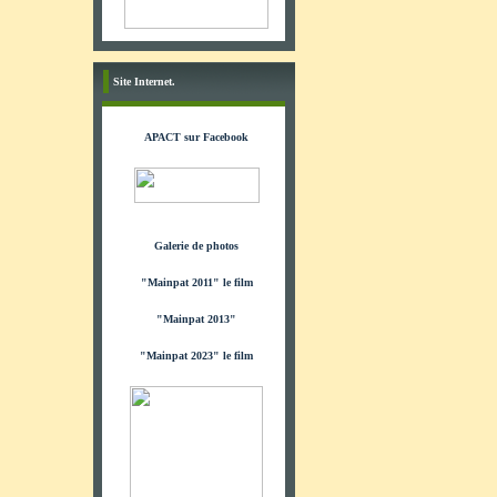
Site Internet.
APACT sur Facebook
Galerie de photos
"Mainpat 2011" le film
"Mainpat 2013"
"Mainpat 2023" le film