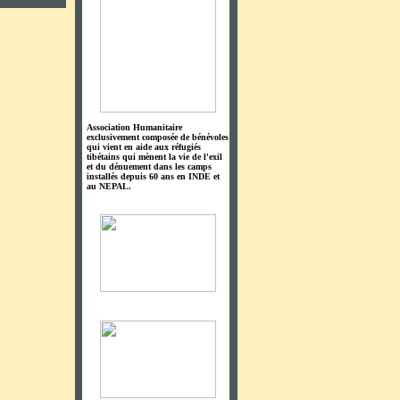
Association Humanitaire
exclusivement composée de bénévoles
qui vient en aide aux réfugiés
tibétains qui mènent la vie de l'exil
et du dénuement dans les camps
installés depuis 60 ans en INDE et
au NEPAL.