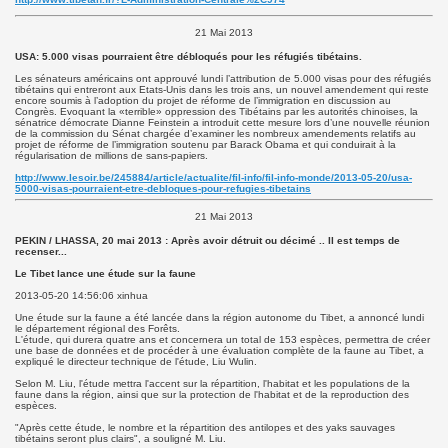
21 Mai 2013
USA: 5.000 visas pourraient être débloqués pour les réfugiés tibétains.
Les sénateurs américains ont approuvé lundi l’attribution de 5.000 visas pour des réfugiés
tibétains qui entreront aux Etats-Unis dans les trois ans, un nouvel amendement qui reste
encore soumis à l’adoption du projet de réforme de l’immigration en discussion au
Congrès. Evoquant la «terrible» oppression des Tibétains par les autorités chinoises, la
sénatrice démocrate Dianne Feinstein a introduit cette mesure lors d’une nouvelle réunion
de la commission du Sénat chargée d’examiner les nombreux amendements relatifs au
projet de réforme de l’immigration soutenu par Barack Obama et qui conduirait à la
régularisation de millions de sans-papiers.
http://www.lesoir.be/245884/article/actualite/fil-info/fil-info-monde/2013-05-20/usa-
5000-visas-pourraient-etre-debloques-pour-refugies-tibetains
21 Mai 2013
PEKIN / LHASSA, 20 mai 2013 : Après avoir détruit ou décimé .. Il est temps de
recenser...
Le Tibet lance une étude sur la faune
2013-05-20 14:56:06 xinhua
Une étude sur la faune a été lancée dans la région autonome du Tibet, a annoncé lundi
le département régional des Forêts.
L'étude, qui durera quatre ans et concernera un total de 153 espèces, permettra de créer
une base de données et de procéder à une évaluation complète de la faune au Tibet, a
expliqué le directeur technique de l'étude, Liu Wulin.
Selon M. Liu, l'étude mettra l'accent sur la répartition, l'habitat et les populations de la
faune dans la région, ainsi que sur la protection de l'habitat et de la reproduction des
espèces.
"Après cette étude, le nombre et la répartition des antilopes et des yaks sauvages
tibétains seront plus clairs", a souligné M. Liu.