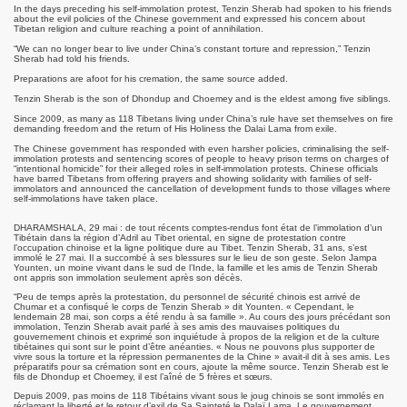
In the days preceding his self-immolation protest, Tenzin Sherab had spoken to his friends
about the evil policies of the Chinese government and expressed his concern about
Tibetan religion and culture reaching a point of annihilation.
“We can no longer bear to live under China’s constant torture and repression,” Tenzin
Sherab had told his friends.
Preparations are afoot for his cremation, the same source added.
Tenzin Sherab is the son of Dhondup and Choemey and is the eldest among five siblings.
Since 2009, as many as 118 Tibetans living under China’s rule have set themselves on fire
demanding freedom and the return of His Holiness the Dalai Lama from exile.
The Chinese government has responded with even harsher policies, criminalising the self-
immolation protests and sentencing scores of people to heavy prison terms on charges of
“intentional homicide” for their alleged roles in self-immolation protests. Chinese officials
have barred Tibetans from offering prayers and showing solidarity with families of self-
immolators and announced the cancellation of development funds to those villages where
self-immolations have taken place.
DHARAMSHALA, 29 mai : de tout récents comptes-rendus font état de l’immolation d’un
Tibétain dans la région d’Adril au Tibet oriental, en signe de protestation contre
l’occupation chinoise et la ligne politique dure au Tibet. Tenzin Sherab, 31 ans, s’est
immolé le 27 mai. Il a succombé à ses blessures sur le lieu de son geste. Selon Jampa
Younten, un moine vivant dans le sud de l’Inde, la famille et les amis de Tenzin Sherab
ont appris son immolation seulement après son décès.
“Peu de temps après la protestation, du personnel de sécurité chinois est arrivé de
Chumar et a confisqué le corps de Tenzin Sherab » dit Younten. « Cependant, le
lendemain 28 mai, son corps a été rendu à sa famille ». Au cours des jours précédant son
immolation, Tenzin Sherab avait parlé à ses amis des mauvaises politiques du
gouvernement chinois et exprimé son inquiétude à propos de la religion et de la culture
tibétaines qui sont sur le point d’être anéanties. « Nous ne pouvons plus supporter de
vivre sous la torture et la répression permanentes de la Chine » avait-il dit à ses amis. Les
préparatifs pour sa crémation sont en cours, ajoute la même source. Tenzin Sherab est le
fils de Dhondup et Choemey, il est l’aîné de 5 frères et sœurs.
Depuis 2009, pas moins de 118 Tibétains vivant sous le joug chinois se sont immolés en
réclamant la liberté et le retour d’exil de Sa Sainteté le Dalaï Lama. Le gouvernement