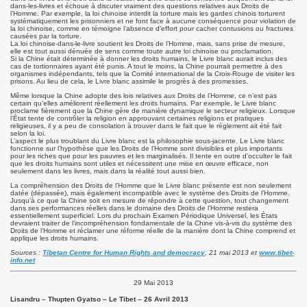
dans-les-livres et échoue à discuter vraiment des questions relatives aux Droits de
l’Homme. Par exemple, la loi chinoise interdit la torture mais les gardes chinois torturent
systématiquement les prisonniers et ne font face à aucune conséquence pour violation de
la loi chinoise, comme en témoigne l’absence d’effort pour cacher contusions ou fractures
causées par la torture.
La loi chinoise-dans-le-livre soutient les Droits de l’Homme, mais, sans prise de mesure,
elle est tout aussi dénuée de sens comme toute autre loi chinoise ou proclamation.
Si la Chine était déterminée à donner les droits humains, le Livre blanc aurait inclus des
cas de tortionnaires ayant été punis. A tout le moins, la Chine pourrait permettre à des
organismes indépendants, tels que la Comité international de la Croix-Rouge de visiter les
prisons. Au lieu de cela, le Livre blanc assimile le progrès à des promesses.
Même lorsque la Chine adopte des lois relatives aux Droits de l’Homme, ce n’est pas
certain qu’elles améliorent réellement les droits humains. Par exemple, le Livre blanc
proclame fièrement que la Chine gère de manière dynamique le secteur religieux. Lorsque
l’État tente de contrôler la religion en approuvant certaines religions et pratiques
religieuses, il y a peu de consolation à trouver dans le fait que le règlement ait été fait
selon la loi.
L’aspect le plus troublant du Livre blanc est la philosophie sous-jacente. Le Livre blanc
fonctionne sur l’hypothèse que les Droits de l’Homme sont divisibles et plus importants
pour les riches que pour les pauvres et les marginalisés. Il tente en outre d’occulter le fait
que les droits humains sont utiles et nécessitent une mise en œuvre efficace, non
seulement dans les livres, mais dans la réalité tout aussi bien.
La compréhension des Droits de l’Homme que le Livre blanc présente est non seulement
datée (dépassée), mais également incompatible avec le système des Droits de l’Homme.
Jusqu’à ce que la Chine soit en mesure de répondre à cette question, tout changement
dans ses performances réelles dans le domaine des Droits de l’Homme restera
essentiellement superficiel. Lors du prochain Examen Périodique Universel, les États
devraient traiter de l’incompréhension fondamentale de la Chine vis-à-vis du système des
Droits de l’Homme et réclamer une réforme réelle de la manière dont la Chine comprend et
applique les droits humains.
Sources :
Tibetan Centre for Human Rights and democracy
, 21 mai 2013 et
www.tibet-
info.net
29 Mai 2013
Lisandru – Thupten Gyatso – Le Tibet – 26 Avril 2013