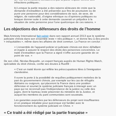
infractions politiques ;
b) Lorsque la partie requise a des raisons sérieuses de croire que la
demande d’extradition a été présentée aux fins de poursuivre ou de
punir une personne pour des considérations de race, de sexe, de
religion, de nationalité, d’origine ethnique ou d’opinions politiques ou
lorsque donner suite à cette demande causerait un préjudice à la
situation de cette personne pour l’une quelconque de ces raisons. »
Les objections des défenseurs des droits de l’homme
Mais Amnesty International
fait valoir
dans son rapport annuel 2013 que le système
judiciaire chinois dans son ensemble reste « très politique », et donne lieu à des procès
« inéquitables », même dans les affaires de droit commun. La France en conclut :
« L’ensemble de l’appareil policier et judiciaire chinois est donc défaillant
et inapte à assurer le respect des droits des personnes concernées. Le
traité d’extradition que la France a signé n’offre aucune garantie de ce
point de vue. »
De son côté, Nicolas Bequelin, un expert français auprès de Human Rights Watch,
spécialiste du droit chinois, confie ses doutes à Rue89 :
« C’est un traité léonin qui reflète les préoccupations liées à l’immigration
clandestine.
Il ouvre la porte à la possibilité de requêtes politiquement motivées de la
part du gouvernement chinois, par exemple sur les cas de réfugiés
tibétains ou ouigours, qui placeront la France dans une position
défensive et soumet le système judiciaire français à interagir avec un
pays qui ne reconnaît pas l’indépendance de la justice ou celle des
juges, dont le barreau reste prisonnier du ministère de la Justice, et
auquel les membres du parti communistes sont soustraits.
Les garanties avancées par les défenseurs du projet sont insuffisantes
et en pratique irréaliste pour quiconque est familier avec le
fonctionnement du système judiciaire en Chine. »
« Ce traité a été rédigé par la partie française »