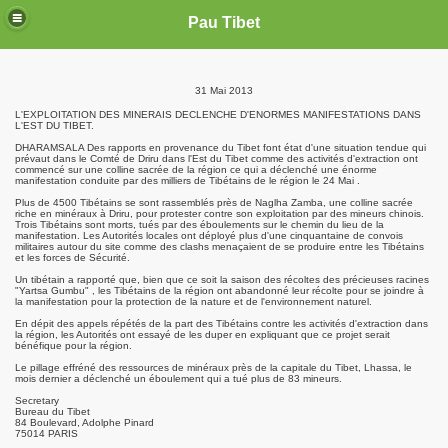
Pau Tibet
31 Mai 2013
L'EXPLOITATION DES MINERAIS DECLENCHE D'ENORMES MANIFESTATIONS DANS
L'EST DU TIBET.
DHARAMSALA Des rapports en provenance du Tibet font état d'une situation tendue qui
prévaut dans le Comté de Driru dans l'Est du Tibet comme des activités d'extraction ont
commencé sur une colline sacrée de la région ce qui a déclenché une énorme
manifestation conduite par des milliers de Tibétains de le région le 24 Mai .
Plus de 4500 Tibétains se sont rassemblés près de Naglha Zamba, une colline sacrée
riche en minéraux à Driru, pour protester contre son exploitation par des mineurs chinois.
Trois Tibétains sont morts, tués par des éboulements sur le chemin du lieu de la
manifestation. Les Autorités locales ont déployé plus d'une cinquantaine de convois
militaires autour du site comme des clashs menaçaient de se produire entre les Tibétains
et les forces de Sécurité.
Un tibétain a rapporté que, bien que ce soit la saison des récoltes des précieuses racines
"Yartsa Gumbu" , les Tibétains de la région ont abandonné leur récolte pour se joindre à
la manifestation pour la protection de la nature et de l'environnement naturel.
En dépit des appels répétés de la part des Tibétains contre les activités d'extraction dans
la région, les Autorités ont essayé de les duper en expliquant que ce projet serait
bénéfique pour la région.
Le pillage effréné des ressources de minéraux près de la capitale du Tibet, Lhassa, le
mois dernier a déclenché un éboulement qui a tué plus de 83 mineurs.
Secretary
Bureau du Tibet
84 Boulevard, Adolphe Pinard
75014 PARIS