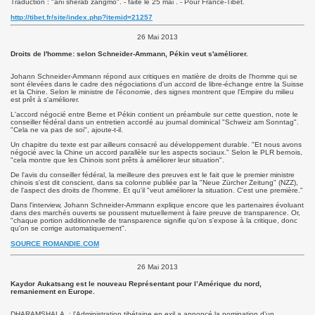
Traduction : "ani sherab zangmo". - faite le 25 mai . - Pour France-Tibet.
http://tibet.fr/site/index.php?itemid=21257
26 Mai 2013
Droits de l'homme: selon Schneider-Ammann, Pékin veut s'améliorer.
Johann Schneider-Ammann répond aux critiques en matière de droits de l'homme qui se
sont élevées dans le cadre des négociations d'un accord de libre-échange entre la Suisse
et la Chine. Selon le ministre de l'économie, des signes montrent que l'Empire du milieu
est prêt à s'améliorer.
L'accord négocié entre Berne et Pékin contient un préambule sur cette question, note le
conseiller fédéral dans un entretien accordé au journal dominical "Schweiz am Sonntag".
"Cela ne va pas de soi", ajoute-t-il.
Un chapitre du texte est par ailleurs consacré au développement durable. "Et nous avons
négocié avec la Chine un accord parallèle sur les aspects sociaux." Selon le PLR bernois,
"cela montre que les Chinois sont prêts à améliorer leur situation".
De l'avis du conseiller fédéral, la meilleure des preuves est le fait que le premier ministre
chinois s'est dit conscient, dans sa colonne publiée par la "Neue Zürcher Zeitung" (NZZ),
de l'aspect des droits de l'homme. Et qu'il "veut améliorer la situation. C'est une première."
Dans l'interview, Johann Schneider-Ammann explique encore que les partenaires évoluant
dans des marchés ouverts se poussent mutuellement à faire preuve de transparence. Or,
"chaque portion additionnelle de transparence signifie qu'on s'expose à la critique, donc
qu'on se corrige automatiquement".
SOURCE ROMANDIE.COM
26 Mai 2013
Kaydor Aukatsang est le nouveau Représentant pour l’Amérique du nord,
remaniement en Europe.
DHARAMSHALA, : l’Administration tibétaine en exil a annoncé la nomination d’un