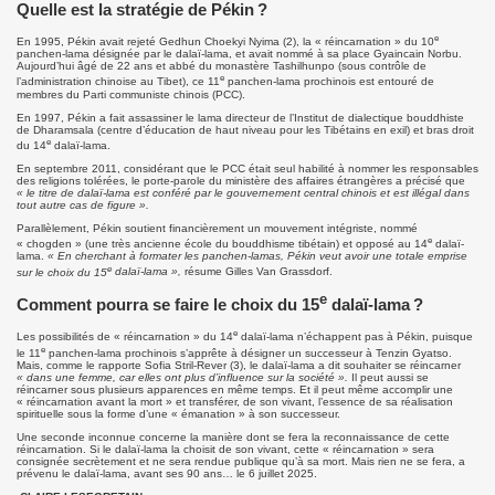
Quelle est la stratégie de Pékin ?
e
En 1995, Pékin avait rejeté Gedhun Choekyi Nyima (2), la « réincarnation » du 10
panchen-lama désignée par le dalaï-lama, et avait nommé à sa place Gyaincain Norbu.
Aujourd’hui âgé de 22 ans et abbé du monastère Tashilhunpo (sous contrôle de
e
l’administration chinoise au Tibet), ce 11
panchen-lama prochinois est entouré de
membres du Parti communiste chinois (PCC).
En 1997, Pékin a fait assassiner le lama directeur de l’Institut de dialectique bouddhiste
de Dharamsala (centre d’éducation de haut niveau pour les Tibétains en exil) et bras droit
e
du 14
dalaï-lama.
En septembre 2011, considérant que le PCC était seul habilité à nommer les responsables
des religions tolérées, le porte-parole du ministère des affaires étrangères a précisé que
« le titre de dalaï-lama est conféré par le gouvernement central chinois et est illégal dans
tout autre cas de figure ».
Parallèlement, Pékin soutient financièrement un mouvement intégriste, nommé
e
« chogden » (une très ancienne école du bouddhisme tibétain) et opposé au 14
dalaï-
lama.
« En cherchant à formater les panchen-lamas, Pékin veut avoir une totale emprise
e
sur le choix du 15
dalaï-lama »,
résume Gilles Van Grassdorf.
e
Comment pourra se faire le choix du 15
dalaï-lama ?
e
Les possibilités de « réincarnation » du 14
dalaï-lama n’échappent pas à Pékin, puisque
e
le 11
panchen-lama prochinois s’apprête à désigner un successeur à Tenzin Gyatso.
Mais, comme le rapporte Sofia Stril-Rever (3), le dalaï-lama a dit souhaiter se réincarner
« dans une femme, car elles ont plus d’influence sur la société ».
Il peut aussi se
réincarner sous plusieurs apparences en même temps. Et il peut même accomplir une
« réincarnation avant la mort » et transférer, de son vivant, l’essence de sa réalisation
spirituelle sous la forme d’une « émanation » à son successeur.
Une seconde inconnue concerne la manière dont se fera la reconnaissance de cette
réincarnation. Si le dalaï-lama la choisit de son vivant, cette « réincarnation » sera
consignée secrètement et ne sera rendue publique qu’à sa mort. Mais rien ne se fera, a
prévenu le dalaï-lama, avant ses 90 ans… le 6 juillet 2025.