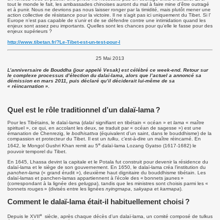
tout le monde le fait, les ambassades chinoises auront du mal à faire mine d’être outragé
et à punir. Nous ne devrions pas nous laisser ronger par la timidité, mais plutôt mener une
action collective de résistance pour la victoire. Il ne s’agit pas ici uniquement du Tibet. Si l’
Europe n’est pas capable de s’unir et de se défendre contre une intimidation quand les
enjeux sont assez peu importants. Quelles sont les chances pour qu’elle le fasse pour des
enjeux supérieurs ?
http://www.tibetan.fr/?Le-Tibet-est-un-test-pour-l
25 Mai 2013
L’anniversaire de Bouddha (jour appelé Vesak) est célébré ce week-end. Retour sur
le complexe processus d’élection du dalaï-lama, alors que l’actuel a annoncé sa
démission en mars 2011, puis déclaré qu’il déciderait lui-même de sa
« réincarnation ».
Quel est le rôle traditionnel d’un dalaï-lama ?
Pour les Tibétains, le dalaï-lama (
dalaï
signifiant en tibétain « océan » et
lama
« maître
spirituel », ce qui, en accolant les deux, se traduit par « océan de sagesse ») est une
émanation de Chenrezig, le
bodhisattva
(équivalent d’un saint, dans le bouddhisme) de la
compassion et protecteur du Tibet. Il est un
tulku,
c’est-à-dire un maître réincarné. En
e
1642, le Mongol Gushri Khan remit au 5
dalaï-lama Lozang Gyatso (1617-1682) le
pouvoir temporel du Tibet.
En 1645, Lhassa devint la capitale et le Potala fut construit pour devenir la résidence du
dalaï-lama et le siège de son gouvernement. En 1650, le dalaï-lama créa l’institution du
panchen-lama
(« grand érudit »), deuxième haut dignitaire du bouddhisme tibétain. Les
dalaï-lamas et panchen-lamas appartiennent à l’école des « bonnets jaunes »
(correspondant à la lignée des
gelugpa
), tandis que les ministres sont choisis parmi les «
bonnets rouges » (divisés entre les lignées
nyingmapa
,
sakyapa
et
karmapa
).
Comment le dalaï-lama était-il habituellement choisi ?
e
Depuis le XVII
siècle, après chaque décès d’un dalaï-lama, un comité composé de tulkus