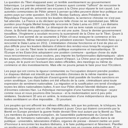
La question du Tibet réapparait avec un terrible avertissement au gouvernement
britannique. Le premier ministre David Cameron ayant commis "l’affront" de rencontrer le
Dalai Lama est prié de présenté ses excuses à la Chine pour réparer le tort causé. Les
autorités communistes de Pékin aiment à penser qu’elles peuvent dicter leur politique aux
autres pays sur cette question. En 2009, Nicolas Sarkozy, alors Président de la
République Française, rencontre les leaders tibétains, la sentence chinoise ne s’est pas
fait attendre. La France a du déclarer qu’une telle chose ne se reproduirait pas. Même
punition pour Angela Merkel lorsqu’elle rencontre le Dalai Lama en 2007. Les tibétains
vivent une époque très difficile. Le désespoir de voir sa terre natale occupée est une
chose, la lâcheté des pays occidentaux en est une autre. Sous le dernier gouvernement
travailliste, l’Angleterre a soudain reconnu la suzeraineté de la Chine sur le Tibet. Quant à
Cameron, il est sommé de se soumettre à Pékin s’il veut restaurer le commerce et les
investissements. Même traitement pour le président estonien Toomas Hendrick Ilves qui a
rencontré le Dalai Lama en 2011. L’intimidation chinoise fonctionne et il est de plus en
plus difficile pour les leaders tibétains d’obtenir des rendez-vous lorsqu’ils voyagent en
Europe. Le cas du Tibet teste la volonté politique européenne et transatlantique. Si
l’Europe et les Etats-Unis adoptaient une position commune - quelque chose du style
nous rencontrerons qui nous voulons, peu importe les fanfaronnades diplomatiques - alors
les attaques chinoises n’auraient plus autant d’impact. La Chine peut se permettre d’isoler
un pays, de le punir en l’excluant des visites officielles, des meetings ou même du
commerce et des investissements. Mais elle ne pourra jamais le faire pour tout l’Occident.
Les pays qui ont connu la rigueur communiste ou l’occupation doivent prendre position.
Le drapeau tibétain est interdit par les autorités chinoises de la même manière que
posséder un drapeau républicain d’avant-guerre était passible de lourdes sanctions en
union soviétique. Les états baltes ont été effacés de la carte, criminalisant ainsi toute
expression de sentiment nationaliste. La migration et la russification ont tenté d’endiguer
toutes les idées nationalistes baltes. A son tour Pékin détruit l’identité tibétaine avec
d’énormes colonies Han. La rhétorique mensongère d’une harmonie ethnique - soyez
comme nous et nous pourrons être heureux - et la modernisation sont à peu près
similaires. Seulement 30 ans en arrière, la restauration d’une indépendance des pays
baltes semblaient un rêve impossible… Et pourtant.
Les peuples qui ont affronté les mêmes difficultés, tels que les polonais, le tchèques, les
slovaques, les hongrois ont un rôle important à jouer. Ceux qui étaient concernés par la
liberté en Europe pendant la guerre froide devrait l’être tout autant par la liberté au Tibet.
Les membres du parlement européen, de l’assemblée parlementaire du Conseil de
l’Europe, de formations nationales, de gouvernements et partout ailleurs dans la vie
publique - universités, laboratoires d’idées, organes de presse - doivent mettre un point
d’honneur à rencontrer les leaders tibétains, à le faire publiquement et fièrement. Planifier
un rendez-vous et publier une photo ne nécessite pas un courage extra-ordinaire. Et si