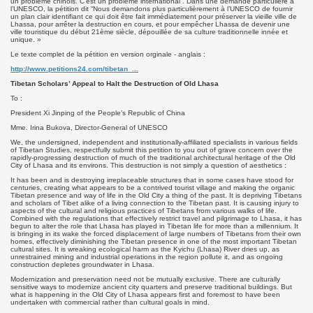
un problème chinois. C’est un problème international”. Dans une demande particulière à
l’UNESCO, la pétition dit “Nous demandons plus particulièrement à l’UNESCO de fournir
un plan clair identifiant ce qui doit être fait immédiatement pour préserver la vieille ville de
Lhassa, pour arrêter la destruction en cours, et pour empêcher Lhassa de devenir une
ville touristique du début 21ème siècle, dépouillée de sa culture traditionnelle innée et
unique. »
Le texte complet de la pétition en version orginale - anglais :
http://www.petitions24.com/tibetan_...
Tibetan Scholars’ Appeal to Halt the Destruction of Old Lhasa
To :
President Xi Jinping of the People’s Republic of China
Mme. Irina Bukova, Director-General of UNESCO
We, the undersigned, independent and institutionally-affiliated specialists in various fields
of Tibetan Studies, respectfully submit this petition to you out of grave concern over the
rapidly-progressing destruction of much of the traditional architectural heritage of the Old
City of Lhasa and its environs. This destruction is not simply a question of aesthetics :
It has been and is destroying irreplaceable structures that in some cases have stood for
centuries, creating what appears to be a contrived tourist village and making the organic
Tibetan presence and way of life in the Old City a thing of the past. It is depriving Tibetans
and scholars of Tibet alike of a living connection to the Tibetan past. It is causing injury to
aspects of the cultural and religious practices of Tibetans from various walks of life.
Combined with the regulations that effectively restrict travel and pilgrimage to Lhasa, it has
begun to alter the role that Lhasa has played in Tibetan life for more than a millennium. It
is bringing in its wake the forced displacement of large numbers of Tibetans from their own
homes, effectively diminishing the Tibetan presence in one of the most important Tibetan
cultural sites. It is wreaking ecological harm as the Kyichu (Lhasa) River dries up, as
unrestrained mining and industrial operations in the region pollute it, and as ongoing
construction depletes groundwater in Lhasa.
Modernization and preservation need not be mutually exclusive. There are culturally
sensitive ways to modernize ancient city quarters and preserve traditional buildings. But
what is happening in the Old City of Lhasa appears first and foremost to have been
undertaken with commercial rather than cultural goals in mind.