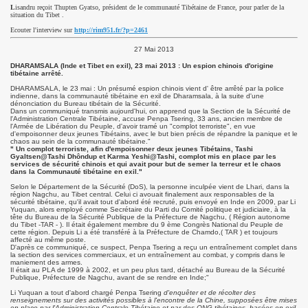
L
isandru reçoit Thupten Gyatso, président de le communauté Tibétaine de France, pour parler de la
situation du Tibet .
Ecouter l'interview sur
http://rim951.fr/?p=2461
27 Mai 2013
DHARAMSALA (Inde et Tibet en exil), 23 mai 2013 : Un espion chinois d'origine
tibétaine arrêté.
DHARAMSALA, le 23 mai : Un présumé espion chinois vient d' être arrêté par la police
indienne, dans la communauté tibétaine en exil de Dharamsala, à la suite d'une
dénonciation du Bureau tibétain de la Sécurité.
Dans un communiqué transmis aujourd'hui, on apprend que la Section de la Sécurité de
l'Administration Centrale Tibétaine, accuse Penpa Tsering, 33 ans, ancien membre de
l'Armée de Libération du Peuple, d'avoir tramé un "complot terroriste", en vue
d'empoisonner deux jeunes Tibétains, avec le but bien précis de répandre la panique et le
chaos au sein de la communauté tibétaine."
" Un complot terroriste, afin d'empoisonner deux jeunes Tibétains, Tashi
Gyaltsen@Tashi Dhôndup et Karma Yeshi@Tashi, complot mis en place par les
services de sécurité chinois et qui avait pour but de semer la terreur et le chaos
dans la Communauté tibétaine en exil."
Selon le Département de la Sécurité (DoS), la personne inculpée vient de Lhari, dans la
région Nagchu, au Tibet central. Celui ci avouait finalement aux responsables de la
sécurité tibétaine, qu'il avait tout d'abord été recruté, puis envoyé en Inde en 2009, par Li
Yuquan, alors employé comme Secrétaire du Parti du Comité politique et judiciaire, à la
tête du Bureau de la Sécurité Publique de la Préfecture de Nagchu, ( Région autonome
du Tibet -TAR - ). Il était également membre du 9 ème Congrès National du Peuple de
cette région. Depuis Li a été transféré à la Préfecture de Chamdo,( TAR ) et toujours
affecté au même poste.
D'après ce communiqué, ce suspect, Penpa Tsering a reçu un entraînement complet dans
la section des services commerciaux, et un entraînement au combat, y compris dans le
maniement des armes.
Il était au PLA de 1999 à 2002, et un peu plus tard, détaché au Bureau de la Sécurité
Publique, Préfecture de Nagchu, avant de se rendre en Inde;"
Li Yuquan a tout d'abord chargé Penpa Tsering
d'enquêter et de récolter des
renseignements sur des activités possibles à l'encontre de la Chine, supposées être mises
en place par l'Administration Centrale Tibétaine et par des ONG tibétaines, basées en exil.