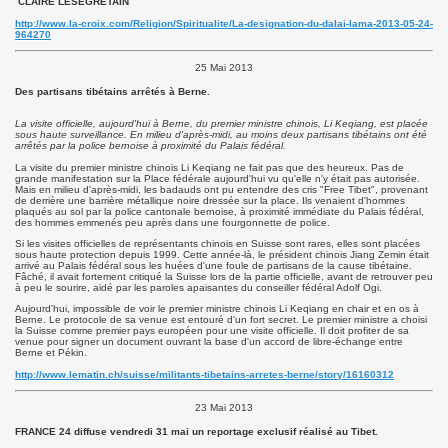
CLAIRE LESEGRETAIN
http://www.la-croix.com/Religion/Spiritualite/La-designation-du-dalai-lama-2013-05-24-
964270
25 Mai 2013
Des partisans tibétains arrêtés à Berne.
La visite officielle, aujourd'hui à Berne, du premier ministre chinois, Li Keqiang, est placée
sous haute surveillance. En milieu d'après-midi, au moins deux partisans tibétains ont été
arrêtés par la police bernoise à proximité du Palais fédéral.
La visite du premier ministre chinois Li Keqiang ne fait pas que des heureux. Pas de
grande manifestation sur la Place fédérale aujourd'hui vu qu'elle n'y était pas autorisée.
Mais en milieu d'après-midi, les badauds ont pu entendre des cris "Free Tibet", provenant
de derrière une barrière métallique noire dressée sur la place. Ils venaient d'hommes
plaqués au sol par la police cantonale bernoise, à proximité immédiate du Palais fédéral,
des hommes emmenés peu après dans une fourgonnette de police.
Si les visites officielles de représentants chinois en Suisse sont rares, elles sont placées
sous haute protection depuis 1999. Cette année-là, le président chinois Jiang Zemin était
arrivé au Palais fédéral sous les huées d'une foule de partisans de la cause tibétaine.
Fâché, il avait fortement critiqué la Suisse lors de la partie officielle, avant de retrouver peu
à peu le sourire, aidé par les paroles apaisantes du conseiller fédéral Adolf Ogi.
Aujourd'hui, impossible de voir le premier ministre chinois Li Keqiang en chair et en os à
Berne. Le protocole de sa venue est entouré d'un fort secret. Le premier ministre a choisi
la Suisse comme premier pays européen pour une visite officielle. Il doit profiter de sa
venue pour signer un document ouvrant la base d'un accord de libre-échange entre
Berne et Pékin.
http://www.lematin.ch/suisse/militants-tibetains-arretes-berne/story/16160312
23 Mai 2013
FRANCE 24 diffuse vendredi 31 mai un reportage exclusif réalisé au Tibet.