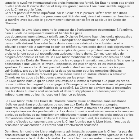
ne du camp7
laquelle le système international des droits humains est fondé. Un État ne peut pas choisir
quels Droits de l’Homme donner et lesquels ignorer, mais le Livre blanc semble suggérer
que la Chine peut le faire.
Ceci est particulièrement inquiétant, car la Chine est le premier "
défenseur
" des droits
ole du Camp 1 de Mainpat
humains avec 1,3 milliard de personnes qui, littéralement, vivent et meurent en fonction de
la manière avec laquelle le gouvernement chinois considère et applique les Droits de
l’Homme.
te
Par ailleurs, le Livre blanc reprend le concept du développement économique à l’extrême,
bien au-delà de simplement nourrir et habiller les gens.
Les documents internationaux relatifs aux Droits de l’Homme listent les droits nécessaires
pour vivre dans la dignité. Les gens qui manquent de nourriture ou de sécurité
le Sykiong Penpa Tsering à Paris au bureau de la "maison d
personnelle doivent faire valoir leurs droits alors que celui qui a la subsistance et la
sécurité personnelle a rarement besoin de réfléchir sur les droits dont il jouit objectivement.
Malgré cela, le Livre blanc prend des exemples de gens qui profitent vraiment de leurs
droits et ignore ceux qui revendiquent activement leurs droits. Comme exemples de
progrès économique et culturel, le Livre blanc mentionne de bonnes choses qui ne font
pas partie des Droits de l’Homme tels que les voyages internationaux privés à l’étranger, la
possession d’une voiture, le revenu disponible, les jeux en ligne, et les installations
sportives. En revanche, il n’est pas fait mention des besoins des personnes les plus
vulnérables, tels que le fardeau de la dette croissante pour les nomades tibétains
réinstallés, les Tibétains recevant pour le même travail un salaire inférieur à celui d’un
Chinois ou les abus très fréquents exercés sur les prisonniers.
Le Livre blanc indique qu’en Chine les Droits de l’Homme n’existent que pour les riches,
"Free Tibet encore et toujours"
pouvant utiliser leur argent pour voyager à l’étranger et acheter des voitures, et pas pour
les pauvres et les plus vulnérables de la société. La Chine ne parvient pas à reconnaître
que les droits humains sont universels et doivent s’appliquer à toutes les personnes,
bétain le 10 Mars 2025
indépendamment de leur richesse ou influence politique.
Le Livre blanc traite des Droits de l’Homme comme d’une abstraction sans substance
réelle en assimilant proclamations de soutien aux Droits de l’Homme et progrès.
bétain le 10 Mars 2026
Toutefois, les droits humains ne sont pas mis en œuvre à travers des valeurs abstraites,
des aspirations ou des proclamations. Les droits humains sont mis en œuvre à travers des
pratiques spécifiques qui fonctionnent effectivement pour garantir les droits prévus par les
Conventions relatives aux Droits de l’Homme. Par conséquent, les statistiques sur le
nombre d’écoles construites dans toute la Chine fournies par le Livre blanc n’ont pas de
sens sans savoir combien d’enfants sont effectivement scolarisés.
De même, le nombre de lois et règlements administratifs adoptés par la Chine n’a pas de
sens si les lois ne sont pas appliquées. En Chine, il y a deux différents types de loi : la loi-
dans-les-livres et le droit dans la réalité. Le Livre blanc se concentre uniquement sur la loi-