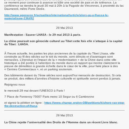
ce moment pour continuer à avancer et bâtir une société de paix et de tolérance. La
conférence se tiendra le jeudi 30 mai à 20h à la Pagode de Vincennes, à proximité du lac
Daumesnil, métro Porte Dorée.
http://www.agoravox.fr/actualites/international/article/alors-qu-a-lhassa-le-
materialisme-136492
29 Mai 2013
20
Manifestation : Sauver LHASA - le 29 mai 2013 à paris.
 Guyot
La chine poursuit son génocide culturel au Tibet cette fois elle s’attaque à la capital
du Tibet : LHASA.
Tibet
À l’heure actuelle, les parties les plus anciennes de la capitale du Tibet Lhasa, ville
construite au fil des siècles sur le toit du monde, sont détruits et d’avantages sont
menacées. L’étendue et l’impact de la « modernisation » de la Chine dans cette ville
historique a été portée à l’attention du monde dans un rapport qui montre clairement la
Aout 2021
preuve de démolition à grande échelle dans le cœur de la ville, pour faire place à des
« Centres Commerciaux », et un parking souterrain.
Des bâtiments datant du 7ème siècles sont aujourd’hui menacés de destruction. Si cela
e Tibet 2021
se produit, des milliers d’années d’histoire culturelle et spirituelle seront perdus à jamais.
Rejoignez nous
 appel aux dons 8 Septembre 2021
le mercredi 29 mai devant l’UNESCO à Paris !
7 Place de Fontenoy 75007 Paris metro 10 Segur ou 6 Cambronne
bétain le 10 Mars 2022
et signez la pétition en ligne :
https://www.change.org/en-GB/petitions/kishore-rao-stop-
the-destruction-of-lhasa
29 Mai 2013
La Chine rejette l’universalité des Droits de l’Homme dans un récent Livre blanc.