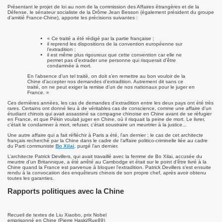
Présentant le projet de loi au nom de la commission des Affaires étrangères et de la
Défense, le sénateur socialiste de la Drôme Jean Besson (également président du groupe
sok Drolma avec S.S. Dalaï Lama.
d’amitié France-Chine), apporte les précisions suivantes :
« Ce traité a été rédigé par la partie française ;
il reprend les dispositions de la convention européenne sur
l’extradition ;
il est même plus rigoureux que cette convention car elle ne
permet pas d’extrader une personne qui risquerait d’être
condamnée à mort.
En l’absence d’un tel traité, on doit s’en remettre au bon vouloir de la
Chine d’accepter nos demandes d’extradition. Autrement dit sans ce
traité, on ne peut exiger la remise d’un de nos nationaux pour le juger en
France. »
Ces dernières années, les cas de demandes d’extradition entre les deux pays ont été très
rares. Certains ont donné lieu à de véritables cas de conscience, comme une affaire d’un
étudiant chinois qui avait assassiné sa compagne chinoise en Chine avant de se réfugier
en France, et que Pékin voulait juger en Chine, où il risquait la peine de mort. Le livrer,
c’était le condamner à mort, refuser, c’était soustraire un meurtrier à la justice...
Une autre affaire qui a fait réfléchir à Paris a été, l’an dernier : le cas de cet architecte
français recherché par la Chine dans le cadre de l’affaire politico-criminelle liée au cadre
du Parti communiste
Bo Xilai
, purgé l’an dernier.
L’architecte Patrick Devillers, qui avait travaillé avec la femme de Bo Xilai, accusée du
meurtre d’un Britannique, a été arrêté au Cambodge et était sur le point d’être livré à la
Chine quand la France est parvenue à bloquer l’extradition. Patrick Devillers s’est ensuite
rendu à la convocation des enquêteurs chinois de son propre chef, après avoir obtenu
toutes les garanties.
Rapports politiques avec la Chine
Recueil de textes de Liu Xiaobo, prix Nobel
emprisonné en Chine (Pierre Haski/Rue89)