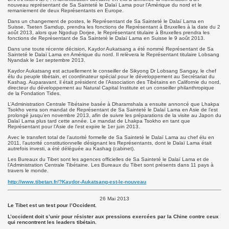
nouveau représentant de Sa Sainteté le Dalaï Lama pour l’Amérique du nord et le
remaniement de deux Représentants en Europe.
Dans un changement de postes, le Représentant de Sa Sainteté le Dalaï Lama en
Suisse, Tseten Samdup, prendra les fonctions de Représentant à Bruxelles à la date du 2
août 2013, alors que Ngodup Dorjee, le Représentant titulaire à Bruxelles prendra les
fonctions de Représentant de Sa Sainteté le Dalaï Lama en Suisse le 9 août 2013.
Dans une toute récente décision, Kaydor Aukatsang a été nommé Représentant de Sa
Sainteté le Dalaï Lama en Amérique du nord. Il relèvera le Représentant titulaire Lobsang
Nyandak le 1er septembre 2013.
Kaydor Aukatsang est actuellement le conseiller de Sikyong Dr Lobsang Sangay, le chef
élu du peuple tibétain, et coordinateur spécial pour le développement au Secrétariat du
Kashag. Auparavant, il était président de l’Association des Tibétains en Californie du nord,
directeur du développement au Natural Capital Institute et un conseiller philanthropique
de la Fondation Tides.
L’Administration Centrale Tibétaine basée à Dharamshala a ensuite annoncé que Lhakpa
Tsokho verra son mandat de Représentant de Sa Sainteté le Dalaï Lama en Asie de l’est
prolongé jusqu’en novembre 2013, afin de suivre les préparations de la visite au Japon du
Dalaï Lama plus tard cette année. Le mandat de Lhakpa Tsokho en tant que
Représentant pour l’Asie de l’est expire le 1er juin 2013.
Avec le transfert total de l’autorité formelle de Sa Sainteté le Dalaï Lama au chef élu en
2011, l’autorité constitutionnelle désignant les Représentants, dont le Dalaï Lama était
autrefois investi, a été déléguée au Kashag (cabinet).
Les Bureaux du Tibet sont les agences officielles de Sa Sainteté le Dalaï Lama et de
l’Administration Centrale Tibétaine. Les Bureaux du Tibet sont présents dans 11 pays à
travers le monde.
http://www.tibetan.fr/?Kaydor-Aukatsang-est-le-nouveau
26 Mai 2013
Le Tibet est un test pour l’Occident.
L’occident doit s’unir pour résister aux pressions exercées par la Chine contre ceux
qui rencontrent les leaders tibétain.