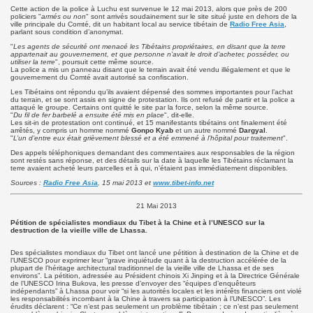
Cette action de la police à Luchu est survenue le 12 mai 2013, alors que près de 200
policiers "
armés ou non
" sont arrivés soudainement sur le site situé juste en dehors de la
ville principale du Comté, dit un habitant local au service tibétain de
Radio Free Asia
,
parlant sous condition d’anonymat.
"
Les agents de sécurité ont menacé les Tibétains propriétaires, en disant que la terre
appartenait au gouvernement, et que personne n’avait le droit d’acheter, posséder, ou
utiliser la terre
", poursuit cette même source.
La police a mis un panneau disant que le terrain avait été vendu illégalement et que le
gouvernement du Comté avait autorisé sa confiscation.
Les Tibétains ont répondu qu’ils avaient dépensé des sommes importantes pour l’achat
du terrain, et se sont assis en signe de protestation. Ils ont refusé de partir et la police a
attaqué le groupe. Certains ont quitté le site par la force, selon la même source.
"
Du fil de fer barbelé a ensuite été mis en place
", dit-elle.
Les sit-in de protestation ont continué, et 15 manifestants tibétains ont finalement été
arrêtés, y compris un homme nommé
Gonpo Kyab
et un autre nommé
Dargyal
.
"
L’un d’entre eux était grièvement blessé et a été emmené à l’hôpital pour traitement
".
Des appels téléphoniques demandant des commentaires aux responsables de la région
sont restés sans réponse, et des détails sur la date à laquelle les Tibétains réclamant la
terre avaient acheté leurs parcelles et à qui, n’étaient pas immédiatement disponibles.
Sources :
Radio Free Asia
, 15 mai 2013 et
www.tibet-info.net
21 Mai 2013
Pétition de spécialistes mondiaux du Tibet à la Chine et à l’UNESCO sur la
destruction de la vieille ville de Lhassa.
Des spécialistes mondiaux du Tibet ont lancé une pétition à destination de la Chine et de
l’UNESCO pour exprimer leur “grave inquiétude quant à la destruction accélérée de la
plupart de l’héritage architectural traditionnel de la vieille ville de Lhassa et de ses
environs”. La pétition, adressée au Président chinois Xi Jinping et à la Directrice Générale
de l’UNESCO Irina Bukova, les presse d’envoyer des “équipes d’enquêteurs
indépendants” à Lhassa pour voir “si les autorités locales et les intérêts financiers ont violé
les responsabilités incombant à la Chine à travers sa participation à l’UNESCO”. Les
érudits déclarent : “Ce n’est pas seulement un problème tibétain ; ce n’est pas seulement