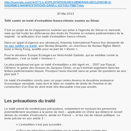
http://sunyata.xooit.fr/t771-L-EXPLOITATION-DES-MINERAIS-DECLENCHE-D-
ENORMES-MANIFESTATIONS-DANS-L-EST-DU-TIBET.htm
30 Mai 2013
Tollé contre un traité d’extradition franco-chinois soumis au Sénat.
C’est un projet de loi d’apparence routinier qui arrive à l’agenda du Sénat ce mercredi,
mais qui fait hurler les défenseurs des droits de l’homme et certains parlementaires de la
majorité : la ratification d’un traité d’extradition franco-chinois.
Dans un appel d’urgence aux sénateurs, Amnesty International France leur demande de
ne pas ratifier ce traité
, que Nicolas Bequelin, un chercheur de Human Rights Watch
basé à Hong Kong, qualifie pour sa part de « léonin ».
Pour le sénateur Europe Ecologie-Les Verts André Gattolin, qui se mobilise contre la
ratification, c’est un traité « honteux ».
Le plus paradoxal est que ce traité d’extradition a été signé en... 2007 par Pascal
Clément, le garde des Sceaux de Jacques Chirac, et qu’il dormait sagement dans les
limbes parlementaires depuis. Pourquoi l’avoir réactivé sans se poser de questions six ans
plus tard ?
Un traité d’extradition conclu avec un pays certes devenu la deuxième puissance
économique mondiale, mais dont le bilan en matière de droits de l’homme et de
construction d’un Etat de droit reste très discutable n’est pas anodin.
Les précautions du traité
Le traité prend de nombreuses précautions, notamment en excluant les personnes
potentiellement soumises à la peine de mort – applicable en Chine qui détient le record
absolu du nombre d’exécutions, abolie en France –, et les cas de nature politique. Le
texte précise en son article 3 :
« L’extradition n’est pas accordée :
a) Pour les infractions considérées par la partie requise comme des