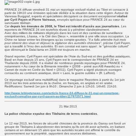
FRANCE 24 diffuse vendredi 31 mai un reportage exclusif réalisé au Tibet et consacre à
partir de 19h10 une émission spéciale dédiée à la situation dans cette région. Autour de
Vanessa Burggraf, experts et spécialistes décryptent ce document exceptionnel
réalisé
par Cyril Payen et Pierre Vaireaux,
envoyés spéciaux pour FRANCE 24 au cœur du
sanctuaire tibétain.
Car
depuis les émeutes de 2008, le Tibet est interdit d’accès aux journalistes.
Les
reporters de FRANCE 24 ont toutefois réussi à y pénétrer clandestinement.
Avec des milliers de militaires déployés dans les rues et des caméras de surveillance
omniprésentes, Lhassa, « la Cité des Dieux », ressemble à une ville sous occupation. La
Chine ne laisse entrer les étrangers qu’au compte-gouttes.
"Il a fallu attendre huit mois
pour obtenir des visas et déjouer la vigilance des autorités chinoises"
, précise Cyril Payen,
qui a travaillé à l’insu des autorités. Et son constat est sans appel : le "génocide culturel"
que dénonçait le Dalaï-lama en 2008 est toujours en marche.
Grand reporter, Cyril Payen est spécialiste de l’Asie du Sud-est et des guérillas asiatiques.
Basé en Asie depuis 15 ans, Cyril Payen est le correspondant de FRANCE 24 en
Thaïlande depuis 2006. Il a réalisé de nombreux grands reportages pour FRANCE 24,
notamment « Au cœur de la Birmanie interdite » (2008 – primé aux AIB Awards) ou «
Carnet de route en Corée du Nord » (2011). Cyril Payen a signé plusieurs ouvrages
consacrés au continent asiatique, dont « Laos, la guerre oubliée » (R. Laffont).
Ce reportage exclusif sera multidiffusé dans le magazine Reporters à partir du 1er juin
2013 sur les trois antennes de la chaîne, en français, en anglais et en arabe.
Rediffusions: Samedi 1er juin à 9h10 ; Dimanche 2 juin à 12h10, 14h40, 21h10.
http://www.leblogtvnews.com/article-france-24-diffuse-le-31-mai-un-reportage-
exclusif-corealise-par-cyril-payen-au-tibet-117972571.html
21 Mai 2013
La police chinoise expulse des Tibétains de terres contestées.
Le 12 mai 2013, les forces de sécurité chinoises de la province du Gansu ont forcé un
groupe de Tibétains à abandonner des terrains qu’ils ont dit avoir achetés, en battant
certains et en détenant 15 alors que les autorités locales ont affirmé le contrôle du
gouvernement sur la propriété, rapportent des sources tibétaines.