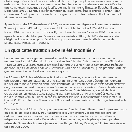
était chargé d’identifier la réincarnation de leur chef parmi plusieurs dizaines de jeunes
enfants candidats, selon des rituels de recherche, de reconnaissance et de vérification
très complexes, mystiques et collectifs, comme le montre le film
Little Buddha
(Bernardo
Bertolucci, 1993). Lorsque la réincarnation du dalaï-lama était identifiée, l’enfant était
conduit au Potala pour y recevoir les enseignements du bouddhisme tibétain, sans être
séparé de sa famille.
e
Après la mort du 13
dalaï-lama (1933), sa réincarnation (âgée de 2 ans) fut trouvée à
e
Taktser (province d’Amdo) ; transporté à Lhassa, il fut intronisé 14
dalaï-lama en
février 1940, sous le nom de Tenzin Gyatso. Dans la nuit du 17 mars 1959, neuf ans
e
après l’invasion du Tibet par l’armée chinoise (octobre 1950), le 14
dalaï-lama a été
obligé de fuir son pays, puis d’établir son gouvernement dans la ville indienne de
Dharamsala (Himachal Pradesh).
En quoi cette tradition a-t-elle été modifiée ?
Dès la création de ce gouvernement en exil, le gouvernement chinois a refusé de
reconnaître l’autorité du dalaï-lama et a cherché à le discréditer aux yeux des Tibétains.
« Depuis 1963, le dalaï-lama s’est attelé au renouvellement de la Constitution tibétaine,
mais ne l’a pas vraiment achevé »,
explique Gilles Van Grassdorf (1), en précisant que ce
gouvernement en exil est élu tous les cinq ans.
Le 10 mars 2011, le dalaï-lama – âgé alors de 76 ans –, a annoncé sa décision de
démissionner de son statut de chef d’État du Tibet en exil, et de désigner le nouveau
leader, au terme d’élections entre trois candidats.
« Il est nécessaire d’établir un système
de gouvernance, tant que je suis en bonne santé, pour que l’administration tibétaine en
exil puisse être autonome plutôt que dépendante du dalaï-lama »,
avait-il déclaré.
Quelques semaines plus tard, Lobsang Sangay, juriste de 44 ans formé à Harvard et
n’ayant jamais vécu au Tibet, a été élu premier ministre. Il s’est installé officiellement le
8 août 2012, à 9 heures, 9 minutes et 9 secondes : une suite de chiffres symbolisant la fin
d’un cycle.
Désormais, le dalaï-lama n’occupe plus qu’une fonction honorifique dans le gouvernement
en exil, tel un grand sage. Pour assurer le pouvoir temporel, le premier ministre est
entouré d’une demi-douzaine de ministres, notamment aux finances, aux affaires
religieuses, à l’intérieur et à l’éducation… Il est secondé, sur le plan spirituel, par des
e
tulkus de l’école des bonnets jaunes et par Urgyen Trinley Dordjé, le 17
karmapa
évadé
du Tibet en 2000.