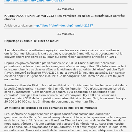
http://tibet.fr/site/index.php?itemid=21213
21 Mai 2013
KATHMANDU / PEKIN, 19 mai 2013 :, les frontières du Népal ... bientôt sous contrôle
chinois
Article en anglais sur
http://tibet.fr/site/index.php?itemid=21217
21 Mai 2013
Reportage exclusif : le Tibet se meurt
Avec des milliers de militaires déployés dans les rues et des caméras de surveillance
omniprésentes, Lhassa, la cité des dieux, ressemble à une ville sous occupation. Ici, le
gouvernement chinois veille au grain sur cette région autonome annexée en 1951.
Depuis les graves émeutes pro-tibétaines de 2008, la Chine a interdit l’accès aux
journalistes, ne laissant entrer les étrangers qu’au compte-gouttes. "Il a fallu attendre huit
mois pour obtenir des visas et déjouer la vigilance des autorités chinoises", précise Cyril
Payen, l'envoyé spécial de FRANCE 24, qui a travaillé à l’insu des autorités. Son constat
est sans appel : le "génocide culturel" que dénonçait le dalaï-lama en 2008 est toujours
en marche.
Premières cibles de Pékin : les moines tibétains qui détiennent la plus haute autorité dans
la société mais qui sont cantonnés à un rôle de figuration. "Ce n’est pas recommandé de
sortir du monastère. C’est dangereux dehors, il y a beaucoup de patrouilles et de
contrôles", témoigne l’un d’eux sous couvert d’anonymat. Il y a 50 ans, les moines
représentaient 30% de la population masculine tibétaine. Aujourd'hui, ils ne sont plus que
20 000 à 30 000 sur les 3 millions de personnes qu vivent au Tibet.
10 millions de touristes et des centaines de milliers de migrants
Les Tibétains ne supportent plus ce qu'ils considèrent comme une domination
grandissante des Hans, l'ethnie ultra-majoritaire en Chine, et la répression de leur religion
et de leur culture. "Il n'y a aucune liberté au Tibet et il n'y pas de droits de l'Homme dans
notre pays, déplore un jeune activiste qui a accepté de témoigner au cœur d’un marché
de la Lhassa. Nous croyons dans le bouddhisme, c'est notre religion sacrée, le dalaï-lama
est notre soleil. Mais il est interdit de le penser et le dire. S’exprimer publiquement sur le