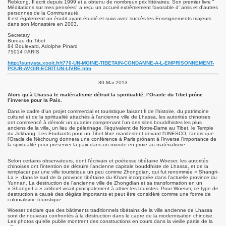
Rebkong. Il écrit depuis 1999 et a obtenu de nombreux prix littéraires. Son premier livre "
Méditations sur mes pensées" a reçu un accueil extrêmement favorable d' amis et d'autres
personnes de la Communauté.
Il est également un érudit ayant étudié et suivi avec succès les Enseignements majeurs
dans son Monastère en 2003.
Secretary
Bureau du Tibet
84 Boulevard, Adolphe Pinard
75014 PARIS
http://sunyata.xooit.fr/t770-UN-MOINE-TIBETAIN-CONDAMNE-A-L-EMPRISONNEMENT-
POUR-AVOIR-ECRIT-UN-LIVRE.htm
30 Mai 2013
Alors qu’à Lhassa le matérialisme détruit la spiritualité, l’Oracle du Tibet prône
l’inverse pour la Paix.
Dans le cadre d’un projet commercial et touristique faisant fi de l’histoire, du patrimoine
culturel et de la spiritualité attachés à l’ancienne ville de Lhassa, les autorités chinoises
ont commencé à démolir un quartier comprenant l’un des sites bouddhistes les plus
anciens de la ville, un lieu de pèlerinage, l’équivalent de Notre-Dame au Tibet, le Temple
du Jokhang. Les Étudiants pour un Tibet libre manifestent devant l'UNESCO, tandis que
le Tibétain.
l'Oracle de Néchoung donnera une conférence à Paris prônant à l'inverse l'importance de
la spiritualité pour préserver la paix dans un monde en proie au matérialisme.
s de l'Homme.
Selon certains observateurs, dont l’écrivain et poétesse tibétaine Woeser, les autorités
chinoises ont l’intention de détruire l’ancienne capitale bouddhiste de Lhassa, et de la
remplacer par une ville touristique un peu comme Zhongdian, qui fut renommée « Shangri-
La », dans le sud de la province tibétaine du Kham incorporée dans l’actuelle province du
rs 2015
Yunnan. La destruction de l’ancienne ville de Zhongdian et sa transformation en un
« Shangri-La » artificiel visait principalement à attirer les touristes. Pour Woeser, ce type de
destruction a causé des dégâts importants et peut être considéré comme une forme de
colonialisme touristique.
Woeser déclare que des bâtiments traditionnels tibétains de la ville ancienne de Lhassa
sont de nouveau confrontés à la destruction dans le cadre de la modernisation chinoise.
Les photos qu’elle publie montrent des constructions en cours dans la vieille partie de la