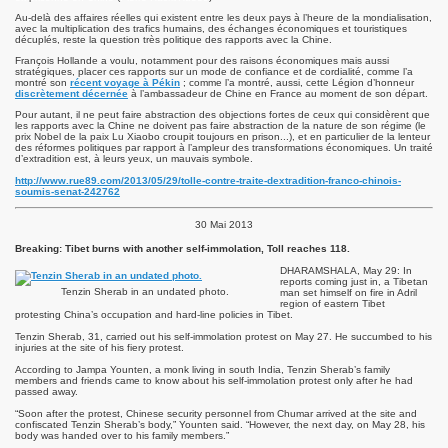
Au-delà des affaires réelles qui existent entre les deux pays à l’heure de la mondialisation,
avec la multiplication des trafics humains, des échanges économiques et touristiques
décuplés, reste la question très politique des rapports avec la Chine.
François Hollande a voulu, notamment pour des raisons économiques mais aussi
stratégiques, placer ces rapports sur un mode de confiance et de cordialité, comme l’a
montré son
récent voyage à Pékin
; comme l’a montré, aussi, cette Légion d’honneur
discrètement décernée
à l’ambassadeur de Chine en France au moment de son départ.
Pour autant, il ne peut faire abstraction des objections fortes de ceux qui considèrent que
les rapports avec la Chine ne doivent pas faire abstraction de la nature de son régime (le
 Pawo Rinpoché au Népal.
prix Nobel de la paix Lu Xiaobo croupit toujours en prison...), et en particulier de la lenteur
des réformes politiques par rapport à l’ampleur des transformations économiques. Un traité
d’extradition est, à leurs yeux, un mauvais symbole.
http://www.rue89.com/2013/05/29/tolle-contre-traite-dextradition-franco-chinois-
soumis-senat-242762
than
30 Mai 2013
Breaking: Tibet burns with another self-immolation, Toll reaches 118.
DHARAMSHALA, May 29: In
reports coming just in, a Tibetan
Tenzin Sherab in an undated photo.
man set himself on fire in Adril
region of eastern Tibet
protesting China’s occupation and hard-line policies in Tibet.
Tenzin Sherab, 31, carried out his self-immolation protest on May 27. He succumbed to his
injuries at the site of his fiery protest.
According to Jampa Younten, a monk living in south India, Tenzin Sherab’s family
members and friends came to know about his self-immolation protest only after he had
passed away.
“Soon after the protest, Chinese security personnel from Chumar arrived at the site and
confiscated Tenzin Sherab’s body,” Younten said. “However, the next day, on May 28, his
body was handed over to his family members.”