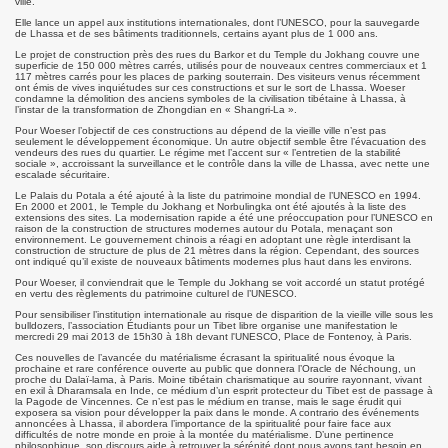
ville.
Elle lance un appel aux institutions internationales, dont l’UNESCO, pour la sauvegarde
de Lhassa et de ses bâtiments traditionnels, certains ayant plus de 1 000 ans.
Le projet de construction près des rues du Barkor et du Temple du Jokhang couvre une
superficie de 150 000 mètres carrés, utilisés pour de nouveaux centres commerciaux et 1
117 mètres carrés pour les places de parking souterrain. Des visiteurs venus récemment
ont émis de vives inquiétudes sur ces constructions et sur le sort de Lhassa. Woeser
condamne la démolition des anciens symboles de la civilisation tibétaine à Lhassa, à
l’instar de la transformation de Zhongdian en « Shangri-La ».
17
Pour Woeser l’objectif de ces constructions au dépend de la vieille ville n’est pas
seulement le développement économique. Un autre objectif semble être l’évacuation des
vendeurs des rues du quartier. Le régime met l’accent sur « l’entretien de la stabilité
sociale », accroissant la surveillance et le contrôle dans la ville de Lhassa, avec nette une
escalade sécuritaire.
Le Palais du Potala a été ajouté à la liste du patrimoine mondial de l’UNESCO en 1994.
En 2000 et 2001, le Temple du Jokhang et Norbulingka ont été ajoutés à la liste des
extensions des sites. La modernisation rapide a été une préoccupation pour l’UNESCO en
raison de la construction de structures modernes autour du Potala, menaçant son
environnement. Le gouvernement chinois a réagi en adoptant une règle interdisant la
construction de structure de plus de 21 mètres dans la région. Cependant, des sources
ont indiqué qu’il existe de nouveaux bâtiments modernes plus haut dans les environs.
Pour Woeser, il conviendrait que le Temple du Jokhang se voit accordé un statut protégé
en vertu des règlements du patrimoine culturel de l’UNESCO.
Pour sensibiliser l’institution internationale au risque de disparition de la vieille ville sous les
bulldozers, l’association Étudiants pour un Tibet libre organise une manifestation le
mercredi 29 mai 2013 de 15h30 à 18h devant l'UNESCO, Place de Fontenoy, à Paris.
Ces nouvelles de l’avancée du matérialisme écrasant la spiritualité nous évoque la
prochaine et rare conférence ouverte au public que donnera l’Oracle de Néchoung, un
lanchot)
proche du Dalaï-lama, à Paris. Moine tibétain charismatique au sourire rayonnant, vivant
en exil à Dharamsala en Inde, ce médium d’un esprit protecteur du Tibet est de passage à
la Pagode de Vincennes. Ce n’est pas le médium en transe, mais le sage érudit qui
exposera sa vision pour développer la paix dans le monde. A contrario des événements
annoncées à Lhassa, il abordera l’importance de la spiritualité pour faire face aux
difficultés de notre monde en proie à la montée du matérialisme. D’une pertinence
philosophique, son discours aide à retrouver la sérénité dont nous avons tant besoin en