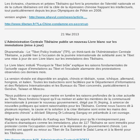
Les écrivains, chanteurs et artistes Tibétains qui font la promotion de l’identité nationale et
de la culture tibétaines ont été la cible de la répression chinoise frappant les intellectuels,
tout particulièrement depuis les jeux Olympiques de Pékin en 2008.
version anglais :
http://www.phayul.com/news/article....
http://www.tibetan.fr/?La-Chine-condamne-en-secret-un
21 Mai 2013
L’Administration Centrale Tibétaine publie un nouveau Livre blanc sur les
immolations (mise à jour)
Dharamshala : Le “Tibet Policy Institute” (TPI), un think-tank de l’Administration Centrale
Tibétaine, a publié hier à l’occasion de la journée internationale de solidarité avec le Tibet
une mise à jour de son Livre blanc sur les immolations des Tibétains.
Le Livre blanc intitulé “Pourquoi le Tibet brûle” explique les raisons fondamentales de
l’actuelle vague d’immolations au Tibet et l’escalade alarmante des protestations
observées ces derniers mois.
La version révisée est disponible en anglais, chinois et tibétain, russe, tchèque, allemand,
hongrois, et italien. Toutes les traductions sont facilitées par le Département d’Informations
et des Relations Internationales et les Bureaux du Tibet concernés, particulièrement à
Genève, Taïwan et Moscou.
“Nous publions ce rapport pour mettre en lumière les raisons profondes de la crise actuelle
au Tibet. Nous fondons l’espoir qu’il va motiver et aider les membres de la communauté
internationale à presser le nouveau gouvernement, dirigé par Xi Jinping, à amorcer de
nouvelles politiques qui soient raisonnables pour les Tibétains. Comme nous l’avons dit à
plusieurs reprises, la cause et la solution à la crise tibétaine sont entre les mains des
dirigeants chinois” a déclaré Sikyong Dr Lobsang Sangay en préambule à cet ouvrage.
Malgré les appels répétés du Kashag aux Tibétains pour qu’ils n’entreprennent pas
d’actions dramatiques comme les immolations, plus de 117 Tibétains se sont immolés pour
protester contre l’occupation continue et la répression du gouvernement chinois. Les
immolés ont appelé au retour au Tibet de Sa Sainteté le Dalaï Lama et à la liberté pour
les Tibétains.
http://www.tibetan.fr/?L-Administration-Centrale%2C974