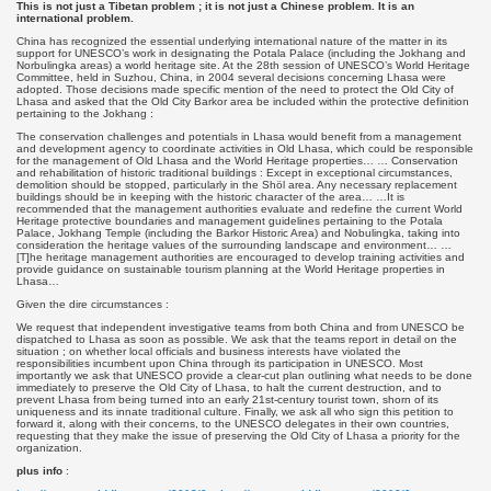
This is not just a Tibetan problem ; it is not just a Chinese problem. It is an
international problem.
China has recognized the essential underlying international nature of the matter in its
support for UNESCO’s work in designating the Potala Palace (including the Jokhang and
Norbulingka areas) a world heritage site. At the 28th session of UNESCO’s World Heritage
Committee, held in Suzhou, China, in 2004 several decisions concerning Lhasa were
adopted. Those decisions made specific mention of the need to protect the Old City of
Lhasa and asked that the Old City Barkor area be included within the protective definition
pertaining to the Jokhang :
The conservation challenges and potentials in Lhasa would benefit from a management
and development agency to coordinate activities in Old Lhasa, which could be responsible
for the management of Old Lhasa and the World Heritage properties… … Conservation
and rehabilitation of historic traditional buildings : Except in exceptional circumstances,
demolition should be stopped, particularly in the Shöl area. Any necessary replacement
buildings should be in keeping with the historic character of the area… …It is
recommended that the management authorities evaluate and redefine the current World
Heritage protective boundaries and management guidelines pertaining to the Potala
Palace, Jokhang Temple (including the Barkor Historic Area) and Nobulingka, taking into
consideration the heritage values of the surrounding landscape and environment… …
[T]he heritage management authorities are encouraged to develop training activities and
provide guidance on sustainable tourism planning at the World Heritage properties in
Lhasa…
Given the dire circumstances :
We request that independent investigative teams from both China and from UNESCO be
dispatched to Lhasa as soon as possible. We ask that the teams report in detail on the
situation ; on whether local officials and business interests have violated the
responsibilities incumbent upon China through its participation in UNESCO. Most
importantly we ask that UNESCO provide a clear-cut plan outlining what needs to be done
immediately to preserve the Old City of Lhasa, to halt the current destruction, and to
prevent Lhasa from being turned into an early 21st-century tourist town, shorn of its
uniqueness and its innate traditional culture. Finally, we ask all who sign this petition to
forward it, along with their concerns, to the UNESCO delegates in their own countries,
requesting that they make the issue of preserving the Old City of Lhasa a priority for the
organization.
plus info
: