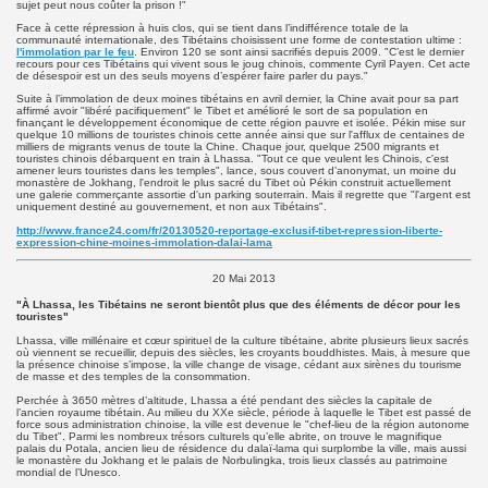
sujet peut nous coûter la prison !"
Face à cette répression à huis clos, qui se tient dans l’indifférence totale de la
communauté internationale, des Tibétains choisissent une forme de contestation ultime :
l'immolation par le feu
. Environ 120 se sont ainsi sacrifiés depuis 2009. "C’est le dernier
recours pour ces Tibétains qui vivent sous le joug chinois, commente Cyril Payen. Cet acte
de désespoir est un des seuls moyens d’espérer faire parler du pays."
Suite à l’immolation de deux moines tibétains en avril dernier, la Chine avait pour sa part
affirmé avoir "libéré pacifiquement" le Tibet et amélioré le sort de sa population en
finançant le développement économique de cette région pauvre et isolée. Pékin mise sur
quelque 10 millions de touristes chinois cette année ainsi que sur l'afflux de centaines de
milliers de migrants venus de toute la Chine. Chaque jour, quelque 2500 migrants et
touristes chinois débarquent en train à Lhassa. "Tout ce que veulent les Chinois, c'est
amener leurs touristes dans les temples", lance, sous couvert d’anonymat, un moine du
monastère de Jokhang, l'endroit le plus sacré du Tibet où Pékin construit actuellement
une galerie commerçante assortie d'un parking souterrain. Mais il regrette que "l'argent est
uniquement destiné au gouvernement, et non aux Tibétains".
http://www.france24.com/fr/20130520-reportage-exclusif-tibet-repression-liberte-
expression-chine-moines-immolation-dalai-lama
20 Mai 2013
"À Lhassa, les Tibétains ne seront bientôt plus que des éléments de décor pour les
touristes"
Lhassa, ville millénaire et cœur spirituel de la culture tibétaine, abrite plusieurs lieux sacrés
où viennent se recueillir, depuis des siècles, les croyants bouddhistes. Mais, à mesure que
la présence chinoise s’impose, la ville change de visage, cédant aux sirènes du tourisme
de masse et des temples de la consommation.
Perchée à 3650 mètres d’altitude, Lhassa a été pendant des siècles la capitale de
l’ancien royaume tibétain. Au milieu du XXe siècle, période à laquelle le Tibet est passé de
force sous administration chinoise, la ville est devenue le "chef-lieu de la région autonome
du Tibet". Parmi les nombreux trésors culturels qu’elle abrite, on trouve le magnifique
palais du Potala, ancien lieu de résidence du dalaï-lama qui surplombe la ville, mais aussi
le monastère du Jokhang et le palais de Norbulingka, trois lieux classés au patrimoine
mondial de l’Unesco.