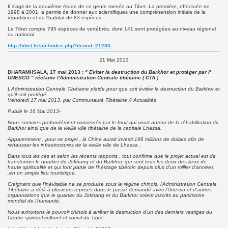
Il s'agit de la deuxième étude de ce genre menée au Tibet. La première, effectuée de
1998 à 2001, a permis de donner aux scientifiques une compréhension initiale de la
répartition et de l'habitat de 83 espèces.
Le Tibet compte 795 espèces de vertébrés, dont 141 sont protégées au niveau régional
ou national.
http://tibet.fr/site/index.php?itemid=21230
21 Mai 2013
DHARAMHSALA, 17 mai 2013 :
" Eviter la destruction du Barkhor et protéger par l'
UNESCO "
réclame l'Administration Centrale tibétaine ( CTA )
L’Administration Centrale Tibétaine plaide pour que soit évitée la destruction du Barkhor et
qu’il soit protégé.
Vendredi 17 mai 2013, par Communauté Tibétaine // Actualités
Publié le 16 Mai 2013-
Nous sommes profondément concernés par le bruit qui court autour de la réhabilitation du
Barkhor ainsi que de la vieille ville tibétaine de la capitale Lhassa.
Apparemment , pour ce projet , la Chine aurait investi 196 millions de dollars afin de
rehausser les infrastructures de la vieille ville de Lhassa .
Dans tous les cas et selon les récents rapports , tout confirme que le projet actuel est de
transformer le quartier du Jokhang et du Barkhor, qui sont tous les deux des lieux de
haute spiritualité et qui font partie de l’héritage tibétain depuis plus d’un millier d’années
,en un simple lieu touristique.
Craignant que l’inévitable ne se produise sous le régime chinois, l’Administration Centrale
Tibétaine a déjà à plusieurs reprises dans le passé demandé avec l’Unesco et d’autres
organisations que le quartier du Jokhang et du Barkhor soient inscrits au patrimoine
mondial de l’humanité.
Nous exhortons le pouvoir chinois à arrêter la destruction d’un des derniers vestiges du
Centre spirituel culturel et social du Tibet .