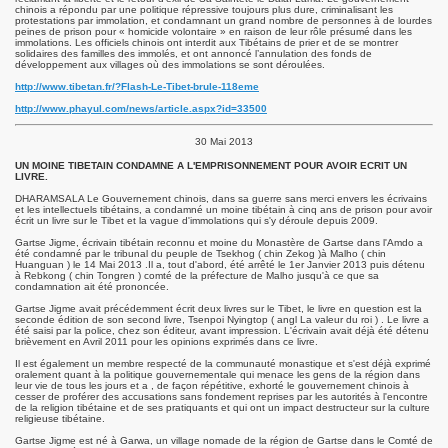
chinois a répondu par une politique répressive toujours plus dure, criminalisant les
protestations par immolation, et condamnant un grand nombre de personnes à de lourdes
peines de prison pour « homicide volontaire » en raison de leur rôle présumé dans les
immolations. Les officiels chinois ont interdit aux Tibétains de prier et de se montrer
solidaires des familles des immolés, et ont annoncé l’annulation des fonds de
développement aux villages où des immolations se sont déroulées.
http://www.tibetan.fr/?Flash-Le-Tibet-brule-118eme
http://www.phayul.com/news/article.aspx?id=33500
30 Mai 2013
UN MOINE TIBETAIN CONDAMNE A L'EMPRISONNEMENT POUR AVOIR ECRIT UN
LIVRE.
DHARAMSALA Le Gouvernement chinois, dans sa guerre sans merci envers les écrivains
et les intellectuels tibétains, a condamné un moine tibétain à cinq ans de prison pour avoir
écrit un livre sur le Tibet et la vague d'immolations qui s'y déroule depuis 2009.
Gartse Jigme, écrivain tibétain reconnu et moine du Monastère de Gartse dans l'Amdo a
été condamné par le tribunal du peuple de Tsekhog ( chin Zekog )à Malho ( chin
Huanguan ) le 14 Mai 2013 .Il a, tout d'abord, été arrêté le 1er Janvier 2013 puis détenu
à Rebkong ( chin Tongren ) comté de la préfecture de Malho jusqu'à ce que sa
condamnation ait été prononcée.
Gartse Jigme avait précédemment écrit deux livres sur le Tibet, le livre en question est la
seconde édition de son second livre, Tsenpoi Nyingtop ( angl La valeur du roi ) . Le livre a
été saisi par la police, chez son éditeur, avant impression. L'écrivain avait déjà été détenu
brièvement en Avril 2011 pour les opinions exprimés dans ce livre.
Il est également un membre respecté de la communauté monastique et s'est déjà exprimé
oralement quant à la politique gouvernementale qui menace les gens de la région dans
leur vie de tous les jours et a , de façon répétitive, exhorté le gouvernement chinois à
cesser de proférer des accusations sans fondement reprises par les autorités à l'encontre
de la religion tibétaine et de ses pratiquants et qui ont un impact destructeur sur la culture
religieuse tibétaine.
Gartse Jigme est né à Garwa, un village nomade de la région de Gartse dans le Comté de