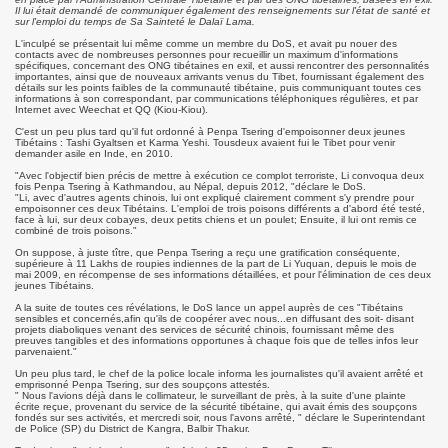
Il lui était demandé de communiquer également des renseignements sur l'état de santé et
sur l'emploi du temps de Sa Sainteté le Dalaï Lama.
L'inculpé se présentait lui même comme un membre du DoS, et avait pu nouer des
contacts avec de nombreuses personnes pour recueillir un maximum d'informations
spécifiques, concernant des ONG tibétaines en exil, et aussi rencontrer des personnalités
importantes, ainsi que de nouveaux arrivants venus du Tibet, fournissant également des
détails sur les points faibles de la communauté tibétaine, puis communiquant toutes ces
informations à son correspondant, par communications téléphoniques régulières, et par
Internet avec Weechat et QQ (Kiou-Kiou).
C'est un peu plus tard qu'il fut ordonné à Penpa Tsering d'empoisonner deux jeunes
Tibétains : Tashi Gyaltsen et Karma Yeshi. Tousdeux avaient fui le Tibet pour venir
demander asile en Inde, en 2010.
"Avec l'objectif bien précis de mettre à exécution ce complot terroriste, Li convoqua deux
fois Penpa Tsering à Kathmandou, au Népal, depuis 2012, "déclare le DoS.
"Li, avec d'autres agents chinois, lui ont expliqué clairement comment s'y prendre pour
empoisonner ces deux Tibétains. L'emploi de trois poisons différents a d'abord été testé,
face à lui, sur deux cobayes, deux petits chiens et un poulet; Ensuite, il lui ont remis ce
combiné de trois poisons."
On suppose, à juste tître, que Penpa Tsering a reçu une gratification conséquente,
supérieure à 11 Lakhs de roupies indiennes de la part de Li Yuquan, depuis le mois de
mai 2009, en récompense de ses informations détaillées, et pour l'élimination de ces deux
jeunes Tibétains.
A la suite de toutes ces révélations, le DoS lance un appel auprès de ces "Tibétains
sensibles et concernés,afin qu'ils de coopérer avec nous...en diffusant des soit- disant
projets diaboliques venant des services de sécurité chinois, fournissant même des
preuves tangibles et des informations opportunes à chaque fois que de telles infos leur
parvenaient."
Un peu plus tard, le chef de la police locale informa les journalistes qu'il avaient arrêté et
emprisonné Penpa Tsering, sur des soupçons attestés.
" Nous l'avions déjà dans le collimateur, le surveillant de près, à la suite d'une plainte
écrite reçue, provenant du service de la sécurité tibétaine, qui avait émis des soupçons
fondés sur ses activités, et mercredi soir, nous l'avons arrêté, " déclare le Superintendant
de Police (SP) du District de Kangra, Balbir Thakur.