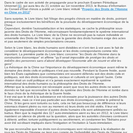
Dans le cadre de son activité de propagande pour le prochain Examen Périodique
Universel [
1
], qui aura lieu du 21 octobre au 1er novembre 2013, le Bureau d’information
du Conseil d’État chinois a publié un Livre blanc intitulé "
Progrès des Droits de l’Homme
er Ministre Tibétain) à Mainpat
en Chine en 2012
".
Sans surprise, le Livre blanc fait l’éloge des progrès chinois en matière de droits, pointant
ns à Mainpat en 2021
presque exclusivement les bénéfices de la poursuite du développement économique de la
Chine.
Cependant, derrière l’autosatisfaction et les statistiques, se cache la philosophie sous-
jacente des Droits de l’Homme, méconnaissant fondamentalement le système international
me)
des droits humains. Le Livre blanc de la Chine ne reconnaît pas la nature indivisible et
universelle des Droits de l’Homme, ni que la garantie des droits humains exige des actes
et pas seulement de simples proclamations creuses.
bétain le 10 Mars 2023 à Dharamsala
Selon le Livre blanc, les droits humains sont divisibles et n’ont rien à voir avec le fait de
considérer le développement économique et les droits correspondants comme très
important. La première partie du Livre blanc concerne "
les Droits de l’Homme dans la
construction économique
" et affirme "
qu’il serait impossible de protéger les droits et
intérêts des personnes sans d’abord développer l’économie afin de nourrir et vêtir les
gens
".
La rhétorique de la Chine sur l’importance du développement économique avant même le
domaine des droits civils et politiques n’est pas nouvelle. Pendant la Guerre froide, aussi
bien les États capitalistes que communistes ont souvent défendu soit des droits civils et
politiques, soit des droits économiques, sociaux et culturels et ont ignoré l’autre. Cette
division était un outil politique et n’a jamais exactement représenté le système
international des droits humains ou la philosophie des Droits de l’Homme.
 2023
Affirmer que la subsistance est nécessaire avant que tous les autres droits ne soient
donnés ne fait que reconnaître la moitié du système des Droits de l’Homme et tombe dans
le faux choix de la rhétorique de la Guerre froide.
Il est vrai que le droit à la subsistance est nécessaire pour la jouissance des autres Droits
de l’Homme, mais ce n’est pas particulier aux droits économiques, comme le prétend la
Chine. Si les gens sont torturés ou tués, cela ne fait pas beaucoup de différence si leurs
estomacs étaient pleins ou non au moment où leurs droits ont été violés. Il leur est
également impossible d’exercer d’autres droits humains s’ils sont arbitrairement arrêtés ou
nisé une distribution
battus. Bien que la majorité des 117 auto-immolations aient eu lieu en 2012, le Livre blanc
maintient un silence de plomb sur la question, alors que les autorités chinoises continuent
à détenir, arrêter, torturer publiquement ou secrètement, et condamner les Tibétains pour
bétain le 10 Mars 2024
avoir été soi-disant impliqués dans l’instigation et l’incitation à l’auto-immolation.
Ne pas reconnaître que les droits non-économiques sont nécessaires à la réalisation de
tous les Droits de l’Homme ne tient pas compte de l’indivisibilité des Droits de l’Homme sur