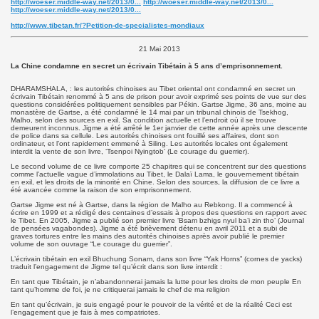
http://woeser.middle-way.net/2013/0...
http://woeser.middle-way.net/2013/0...
http://woeser.middle-way.net/2013/0...
http://www.tibetan.fr/?Petition-de-specialistes-mondiaux
21 Mai 2013
La Chine condamne en secret un écrivain Tibétain à 5 ans d’emprisonnement.
DHARAMSHALA, : les autorités chinoises au Tibet oriental ont condamné en secret un
écrivain Tibétain renommé à 5 ans de prison pour avoir exprimé ses points de vue sur des
questions considérées politiquement sensibles par Pékin. Gartse Jigme, 36 ans, moine au
monastère de Gartse, a été condamné le 14 mai par un tribunal chinois de Tsekhog,
Malho, selon des sources en exil. Sa condition actuelle et l’endroit où il se trouve
demeurent inconnus. Jigme a été arrêté le 1er janvier de cette année après une descente
de police dans sa cellule. Les autorités chinoises ont fouillé ses affaires, dont son
ordinateur, et l’ont rapidement emmené à Siling. Les autorités locales ont également
interdit la vente de son livre, ‘Tsenpoi Nyingtob’ (Le courage du guerrier).
Le second volume de ce livre comporte 25 chapitres qui se concentrent sur des questions
comme l’actuelle vague d’immolations au Tibet, le Dalaï Lama, le gouvernement tibétain
en exil, et les droits de la minorité en Chine. Selon des sources, la diffusion de ce livre a
été avancée comme la raison de son emprisonnement.
Gartse Jigme est né à Gartse, dans la région de Malho au Rebkong. Il a commencé à
écrire en 1999 et a rédigé des centaines d’essais à propos des questions en rapport avec
le Tibet. En 2005, Jigme a publié son premier livre ‘Bsam bzhigs nyul ba’i zin tho’ (Journal
de pensées vagabondes). Jigme a été brièvement détenu en avril 2011 et a subi de
graves tortures entre les mains des autorités chinoises après avoir publié le premier
volume de son ouvrage “Le courage du guerrier”.
L’écrivain tibétain en exil Bhuchung Sonam, dans son livre “Yak Horns” (cornes de yacks)
traduit l’engagement de Jigme tel qu’écrit dans son livre interdit :
En tant que Tibétain, je n’abandonnerai jamais la lutte pour les droits de mon peuple En
tant qu’homme de foi, je ne critiquerai jamais le chef de ma religion
En tant qu’écrivain, je suis engagé pour le pouvoir de la vérité et de la réalité Ceci est
l’engagement que je fais à mes compatriotes.