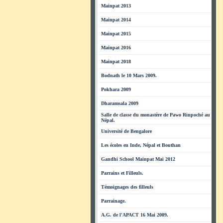
Mainpat 2013
Mainpat 2014
Mainpat 2015
Mainpat 2016
Mainpat 2018
Bodnath le 10 Mars 2009.
Pokhara 2009
Dharamsala 2009
Salle de classe du monastère de Pawo Rinpoché au
Népal.
Université de Bengalore
Les écoles en Inde, Népal et Bouthan
Gandhi School Mainpat Mai 2012
Parrains et Filleuls.
Témoignages des filleuls
Parrainage.
A.G. de l'APACT 16 Mai 2009.