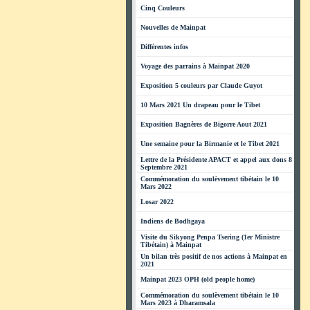
Cinq Couleurs
Nouvelles de Mainpat
Différentes infos
Voyage des parrains à Mainpat 2020
Exposition 5 couleurs par Claude Guyot
10 Mars 2021 Un drapeau pour le Tibet
Exposition Bagnères de Bigorre Aout 2021
Une semaine pour la Birmanie et le Tibet 2021
Lettre de la Présidente APACT et appel aux dons 8
Septembre 2021
Commémoration du soulèvement tibétain le 10
Mars 2022
Losar 2022
Indiens de Bodhgaya
Visite du Sikyong Penpa Tsering (1er Ministre
Tibétain) à Mainpat
Un bilan très positif de nos actions à Mainpat en
2021
Mainpat 2023 OPH (old people home)
Commémoration du soulèvement tibétain le 10
Mars 2023 à Dharamsala