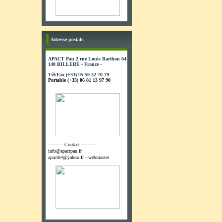
Adresse postale.
APACT Pau 2 rue Louis Barthou 64
140 BILLERE - France -
Tél/Fax (+33) 05 59 32 70 79
Portable (+33) 06 81 13 97 90
---------- Contact ----------
info@apactpau.fr
apact64@yahoo.fr - webmaster