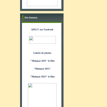
Site Internet.
APACT sur Facebook
Galerie de photos
"Mainpat 2011" le film
"Mainpat 2013"
"Mainpat 2023" le film