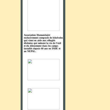
Association Humanitaire
exclusivement composée de bénévoles
qui vient en aide aux réfugiés
tibétains qui mènent la vie de l'exil
et du dénuement dans les camps
installés depuis 60 ans en INDE et
au NEPAL.