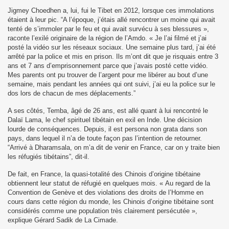
Jigmey Choedhen a, lui, fui le Tibet en 2012, lorsque ces immolations
étaient à leur pic. “A l’époque, j’étais allé rencontrer un moine qui avait
tenté de s’immoler par le feu et qui avait survécu à ses blessures »,
raconte l’exilé originaire de la région de l’Amdo. « Je l’ai filmé et j’ai
posté la vidéo sur les réseaux sociaux. Une semaine plus tard, j’ai été
arrêté par la police et mis en prison. Ils m’ont dit que je risquais entre 3
ans et 7 ans d’emprisonnement parce que j’avais posté cette vidéo.
 Pawo Rinpoché au Népal.
Mes parents ont pu trouver de l’argent pour me libérer au bout d’une
semaine, mais pendant les années qui ont suivi, j’ai eu la police sur le
dos lors de chacun de mes déplacements.”
A ses côtés, Temba, âgé de 26 ans, est allé quant à lui rencontré le
than
Dalaï Lama, le chef spirituel tibétain en exil en Inde. Une décision
lourde de conséquences. Depuis, il est persona non grata dans son
pays, dans lequel il n’a de toute façon pas l’intention de retourner.
“Arrivé à Dharamsala, on m’a dit de venir en France, car on y traite bien
les réfugiés tibétains”, dit-il.
De fait, en France, la quasi-totalité des Chinois d’origine tibétaine
obtiennent leur statut de réfugié en quelques mois. « Au regard de la
Convention de Genève et des violations des droits de l’Homme en
cours dans cette région du monde, les Chinois d’origine tibétaine sont
considérés comme une population très clairement persécutée »,
explique Gérard Sadik de La Cimade.