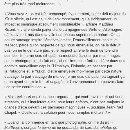
être plus très rond maintenant… »
« Vous savez, on est très préoccupé, évidemment, par le défi majeur du
XXIe siècle, qui est celui de l’environnement, qui a évidemment un
impact économique absolument considérable », affirme Matthieu
Ricard. « J’ai entendu parler d’une campagne des Verts en Allemagne,
où ils avaient mis dans la ville des photos superbes de nature. Or, la
nature sauvage inspire l’émerveillement, l’émerveillement inspire le
respect, parce qu’on respecte ce qui nous émerveille, on ne le détruit
pas, on ne le dénature pas, et le respect amène le désir de ‘prendre
soin de’. Et je me suis dit qu’à ma modeste échelle, par mes images,
par la photographie, du fait que j’ai eu l’immense fortune d’être dans des
endroits merveilleux depuis l’Himalaya, l’Islande, en passant par
la Patagonie et le Yukon, d’être émerveillé moi-même par cette nature
sauvage, la part sauvage du monde, je me suis dis qu’en partageant ça,
et en ayant un texte fort et engagé sur l’environnement, je pouvais faire
une petite contribution. »
« Mais celles et ceux qui nous regardent, qui vont travailler et qui sont
stressés, qui s’inquiètent aussi pour leurs enfants, n’ont pas toujours la
chance d’être devant ces paysages magnifiques », souligne Jean-Paul
Chapel. « Quelle est la solution pour nous, simples mortels ? »
« Quand j’ai commencé en tant que photographe, on me disait
»
Matthieu, c’est pas la peine de lui demander de faire des photos de