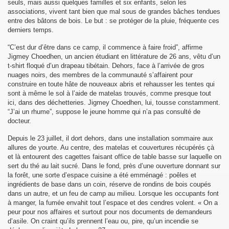
seuls, mais aussi quelques familles et six enfants, selon les
associations, vivent tant bien que mal sous de grandes bâches tendues
entre des bâtons de bois. Le but : se protéger de la pluie, fréquente ces
derniers temps.
“C’est dur d’être dans ce camp, il commence à faire froid”, affirme
Jigmey Choedhen, un ancien étudiant en littérature de 26 ans, vêtu d’un
t-shirt floqué d’un drapeau tibétain. Dehors, face à l’arrivée de gros
nuages noirs, des membres de la communauté s’affairent pour
construire en toute hâte de nouveaux abris et rehausser les tentes qui
sont à même le sol à l’aide de matelas trouvés, comme presque tout
ici, dans des déchetteries. Jigmey Choedhen, lui, tousse constamment.
“J’ai un rhume”, suppose le jeune homme qui n’a pas consulté de
docteur.
Depuis le 23 juillet, il dort dehors, dans une installation sommaire aux
allures de yourte. Au centre, des matelas et couvertures récupérés çà
et là entourent des cagettes faisant office de table basse sur laquelle on
sert du thé au lait sucré. Dans le fond, près d’une ouverture donnant sur
la forêt, une sorte d’espace cuisine a été emménagé : poêles et
ingrédients de base dans un coin, réserve de rondins de bois coupés
dans un autre, et un feu de camp au milieu. Lorsque les occupants font
à manger, la fumée envahit tout l’espace et des cendres volent. « On a
peur pour nos affaires et surtout pour nos documents de demandeurs
d’asile. On craint qu’ils prennent l’eau ou, pire, qu’un incendie se