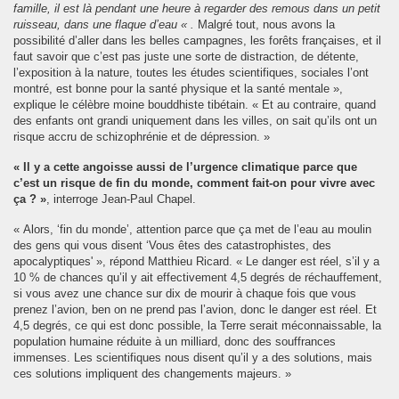
famille, il est là pendant une heure à regarder des remous dans un petit
ruisseau, dans une flaque d’eau « .
Malgré tout, nous avons la
possibilité d’aller dans les belles campagnes, les forêts françaises, et il
faut savoir que c’est pas juste une sorte de distraction, de détente,
l’exposition à la nature, toutes les études scientifiques, sociales l’ont
montré, est bonne pour la santé physique et la santé mentale »,
explique le célèbre moine bouddhiste tibétain. « Et au contraire, quand
des enfants ont grandi uniquement dans les villes, on sait qu’ils ont un
risque accru de schizophrénie et de dépression. »
« Il y a cette angoisse aussi de l’urgence climatique parce que
c’est un risque de fin du monde, comment fait-on pour vivre avec
ça ? »
, interroge Jean-Paul Chapel.
« Alors, ‘fin du monde’, attention parce que ça met de l’eau au moulin
des gens qui vous disent ‘Vous êtes des catastrophistes, des
apocalyptiques' », répond Matthieu Ricard. « Le danger est réel, s’il y a
10 % de chances qu’il y ait effectivement 4,5 degrés de réchauffement,
si vous avez une chance sur dix de mourir à chaque fois que vous
prenez l’avion, ben on ne prend pas l’avion, donc le danger est réel. Et
4,5 degrés, ce qui est donc possible, la Terre serait méconnaissable, la
population humaine réduite à un milliard, donc des souffrances
immenses. Les scientifiques nous disent qu’il y a des solutions, mais
ces solutions impliquent des changements majeurs. »