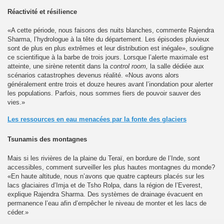
Réactivité et résilience
«A cette période, nous faisons des nuits blanches, commente Rajendra
Sharma, l’hydrologue à la tête du département. Les épisodes pluvieux
sont de plus en plus extrêmes et leur distribution est inégale», souligne
20
ce scientifique à la barbe de trois jours. Lorsque l’alerte maximale est
atteinte, une sirène retentit dans la
control room,
la salle dédiée aux
 Guyot
scénarios catastrophes devenus réalité. «Nous avons alors
généralement entre trois et douze heures avant l’inondation pour alerter
Tibet
les populations. Parfois, nous sommes fiers de pouvoir sauver des
vies.»
Aout 2021
Les ressources en eau menacées par la fonte des glaciers
e Tibet 2021
Tsunamis des montagnes
 appel aux dons 8 Septembre 2021
Mais si les rivières de la plaine du Teraï, en bordure de l’Inde, sont
accessibles, comment surveiller les plus hautes montagnes du monde?
«En haute altitude, nous n’avons que quatre capteurs placés sur les
bétain le 10 Mars 2022
lacs glaciaires d’Imja et de Tsho Rolpa, dans la région de l’Everest,
explique Rajendra Sharma. Des systèmes de drainage évacuent en
permanence l’eau afin d’empêcher le niveau de monter et les lacs de
céder.»