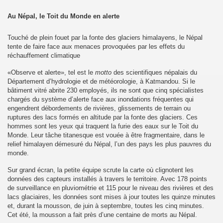
Au Népal, le Toit du Monde en alerte
Touché de plein fouet par la fonte des glaciers himalayens, le Népal
tente de faire face aux menaces provoquées par les effets du
réchauffement climatique
17
«Observe et alerte», tel est le
motto
des scientifiques népalais du
Département d’hydrologie et de météorologie, à Katmandou. Si le
bâtiment vitré abrite 230 employés, ils ne sont que cinq spécialistes
chargés du système d’alerte face aux inondations fréquentes qui
engendrent débordements de rivières, glissements de terrain ou
ruptures des lacs formés en altitude par la fonte des glaciers. Ces
hommes sont les yeux qui traquent la furie des eaux sur le Toit du
Monde. Leur tâche titanesque est vouée à être fragmentaire, dans le
relief himalayen démesuré du Népal, l’un des pays les plus pauvres du
monde.
Sur grand écran, la petite équipe scrute la carte où clignotent les
données des capteurs installés à travers le territoire. Avec 178 points
de surveillance en pluviométrie et 115 pour le niveau des rivières et des
lanchot)
lacs glaciaires, les données sont mises à jour toutes les quinze minutes
et, durant la mousson, de juin à septembre, toutes les cinq minutes.
Cet été, la mousson a fait près d’une centaine de morts au Népal.