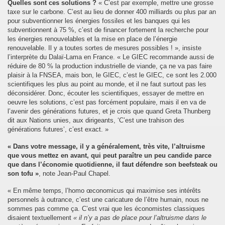
Quelles sont ces solutions ?
« C’est par exemple, mettre une grosse
taxe sur le carbone. C’est au lieu de donner 400 milliards ou plus par an
pour subventionner les énergies fossiles et les banques qui les
subventionnent à 75 %, c’est de financer fortement la recherche pour
les énergies renouvelables et la mise en place de l’énergie
renouvelable. Il y a toutes sortes de mesures possibles ! », insiste
l’interprète du Dalaï-Lama en France. « Le GIEC recommande aussi de
réduire de 80 % la production industrielle de viande, ça ne va pas faire
plaisir à la FNSEA, mais bon, le GIEC, c’est le GIEC, ce sont les 2.000
scientifiques les plus au point au monde, et il ne faut surtout pas les
déconsidérer. Donc, écouter les scientifiques, essayer de mettre en
oeuvre les solutions, c’est pas forcément populaire, mais il en va de
l’avenir des générations futures, et je crois que quand Greta Thunberg
dit aux Nations unies, aux dirigeants, ‘C’est une trahison des
générations futures’, c’est exact. »
« Dans votre message, il y a généralement, très vite, l’altruisme
que vous mettez en avant, qui peut paraître un peu candide parce
que dans l’économie quotidienne, il faut défendre son beefsteak ou
son tofu »
, note Jean-Paul Chapel.
« En même temps, l’homo œconomicus qui maximise ses intérêts
personnels à outrance, c’est une caricature de l’être humain, nous ne
sommes pas comme ça. C’est vrai que les économistes classiques
disaient textuellement
« il n’y a pas de place pour l’altruisme dans le