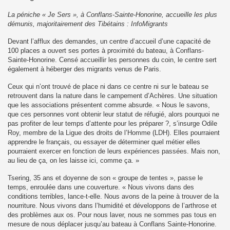
La péniche « Je Sers », à Conflans-Sainte-Honorine, accueille les plus
démunis, majoritairement des Tibétains : InfoMigrants
Devant l’afflux des demandes, un centre d’accueil d’une capacité de
100 places a ouvert ses portes à proximité du bateau, à Conflans-
Sainte-Honorine. Censé accueillir les personnes du coin, le centre sert
également à héberger des migrants venus de Paris.
Ceux qui n’ont trouvé de place ni dans ce centre ni sur le bateau se
retrouvent dans la nature dans le campement d’Achères. Une situation
que les associations présentent comme absurde. « Nous le savons,
que ces personnes vont obtenir leur statut de réfugié, alors pourquoi ne
pas profiter de leur temps d’attente pour les préparer ?, s’insurge Odile
Roy, membre de la Ligue des droits de l’Homme (LDH). Elles pourraient
apprendre le français, ou essayer de déterminer quel métier elles
pourraient exercer en fonction de leurs expériences passées. Mais non,
au lieu de ça, on les laisse ici, comme ça. »
Tsering, 35 ans et doyenne de son « groupe de tentes », passe le
temps, enroulée dans une couverture. « Nous vivons dans des
conditions terribles, lance-t-elle. Nous avons de la peine à trouver de la
nourriture. Nous vivons dans l’humidité et développons de l’arthrose et
des problèmes aux os. Pour nous laver, nous ne sommes pas tous en
mesure de nous déplacer jusqu’au bateau à Conflans Sainte-Honorine.