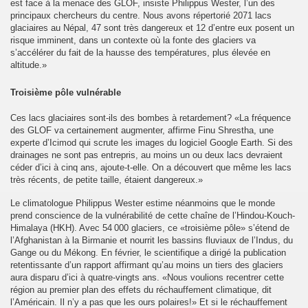
est face à la menace des GLOF, insiste Philippus Wester, l’un des
ne du camp7
principaux chercheurs du centre. Nous avons répertorié 2071 lacs
glaciaires au Népal, 47 sont très dangereux et 12 d’entre eux posent un
ole du Camp 1 de Mainpat
risque imminent, dans un contexte où la fonte des glaciers va
s’accélérer du fait de la hausse des températures, plus élevée en
te
altitude.»
Troisième pôle vulnérable
le Sykiong Penpa Tsering à Paris au bureau de la "maison d
Ces lacs glaciaires sont-ils des bombes à retardement? «La fréquence
des GLOF va certainement augmenter, affirme Finu Shrestha, une
experte d’Icimod qui scrute les images du logiciel Google Earth. Si des
drainages ne sont pas entrepris, au moins un ou deux lacs devraient
céder d’ici à cinq ans, ajoute-t-elle. On a découvert que même les lacs
très récents, de petite taille, étaient dangereux.»
"Free Tibet encore et toujours"
Le climatologue Philippus Wester estime néanmoins que le monde
bétain le 10 Mars 2025
prend conscience de la vulnérabilité de cette chaîne de l’Hindou-Kouch-
Himalaya (HKH). Avec 54 000 glaciers, ce «troisième pôle» s’étend de
bétain le 10 Mars 2026
l’Afghanistan à la Birmanie et nourrit les bassins fluviaux de l’Indus, du
Gange ou du Mékong. En février, le scientifique a dirigé la publication
retentissante d’un rapport affirmant qu’au moins un tiers des glaciers
aura disparu d’ici à quatre-vingts ans. «Nous voulions recentrer cette
région au premier plan des effets du réchauffement climatique, dit
l’Américain. Il n’y a pas que les ours polaires!» Et si le réchauffement