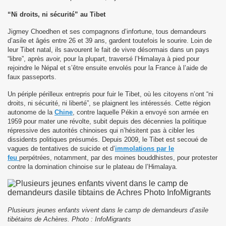
“Ni droits, ni sécurité” au Tibet
sok Drolma avec S.S. Dalaï Lama.
Jigmey Choedhen et ses compagnons d’infortune, tous demandeurs
d’asile et âgés entre 26 et 39 ans, gardent toutefois le sourire. Loin de
leur Tibet natal, ils savourent le fait de vivre désormais dans un pays
“libre”, après avoir, pour la plupart, traversé l’Himalaya à pied pour
rejoindre le Népal et s’être ensuite envolés pour la France à l’aide de
faux passeports.
Un périple périlleux entrepris pour fuir le Tibet, où les citoyens n’ont “ni
droits, ni sécurité, ni liberté”, se plaignent les intéressés. Cette région
autonome de la
Chine
, contre laquelle Pékin a envoyé son armée en
1959 pour mater une révolte, subit depuis des décennies la politique
répressive des autorités chinoises qui n’hésitent pas à cibler les
dissidents politiques présumés. Depuis 2009, le Tibet est secoué de
vagues de tentatives de suicide et d’
immolations par le
feu
perpétrées, notamment, par des moines bouddhistes, pour protester
contre la domination chinoise sur le plateau de l’Himalaya.
Plusieurs jeunes enfants vivent dans le camp de demandeurs d’asile
tibétains de Achères. Photo : InfoMigrants