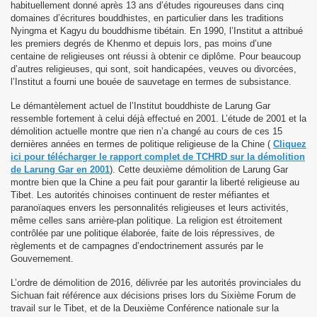
habituellement donné après 13 ans d’études rigoureuses dans cinq
ne du camp7
domaines d’écritures bouddhistes, en particulier dans les traditions
Nyingma et Kagyu du bouddhisme tibétain. En 1990, l’Institut a attribué
ole du Camp 1 de Mainpat
les premiers degrés de Khenmo et depuis lors, pas moins d’une
centaine de religieuses ont réussi à obtenir ce diplôme. Pour beaucoup
te
d’autres religieuses, qui sont, soit handicapées, veuves ou divorcées,
l’Institut a fourni une bouée de sauvetage en termes de subsistance.
le Sykiong Penpa Tsering à Paris au bureau de la "maison d
Le démantèlement actuel de l’Institut bouddhiste de Larung Gar
ressemble fortement à celui déjà effectué en 2001. L’étude de 2001 et la
démolition actuelle montre que rien n’a changé au cours de ces 15
dernières années en termes de politique religieuse de la Chine (
Cliquez
ici pour télécharger le rapport complet de TCHRD sur la démolition
de Larung Gar en 2001
). Cette deuxième démolition de Larung Gar
montre bien que la Chine a peu fait pour garantir la liberté religieuse au
"Free Tibet encore et toujours"
Tibet. Les autorités chinoises continuent de rester méfiantes et
paranoïaques envers les personnalités religieuses et leurs activités,
bétain le 10 Mars 2025
même celles sans arrière-plan politique. La religion est étroitement
contrôlée par une politique élaborée, faite de lois répressives, de
règlements et de campagnes d’endoctrinement assurés par le
bétain le 10 Mars 2026
Gouvernement.
L’ordre de démolition de 2016, délivrée par les autorités provinciales du
Sichuan fait référence aux décisions prises lors du Sixième Forum de
travail sur le Tibet, et de la Deuxième Conférence nationale sur la