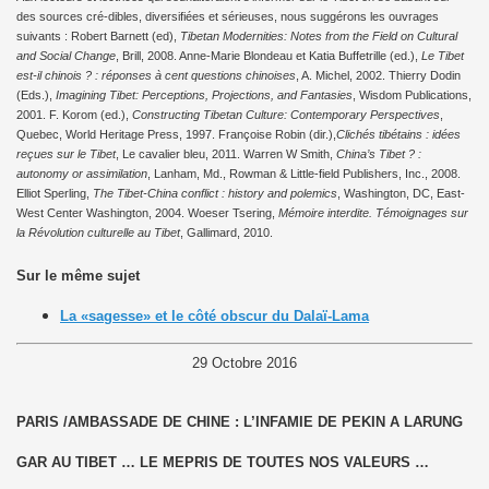
des sources cré-dibles, diversifiées et sérieuses, nous suggérons les ouvrages
suivants : Robert Barnett (ed),
Tibetan Modernities: Notes from the Field on Cultural
and Social Change
, Brill, 2008. Anne-Marie Blondeau et Katia Buffetrille (ed.),
Le Tibet
est-il chinois ? : réponses à cent questions chinoises
, A. Michel, 2002. Thierry Dodin
(Eds.),
Imagining Tibet: Perceptions, Projections, and Fantasies
, Wisdom Publications,
2001. F. Korom (ed.),
Constructing Tibetan Culture: Contemporary Perspectives
,
Quebec, World Heritage Press, 1997. Françoise Robin (dir.),
Clichés tibétains : idées
reçues sur le Tibet
, Le cavalier bleu, 2011. Warren W Smith,
China’s Tibet ? :
autonomy or assimilation
, Lanham, Md., Rowman & Little-field Publishers, Inc., 2008.
Elliot Sperling,
The Tibet-China conflict : history and polemics
, Washington, DC, East-
West Center Washington, 2004. Woeser Tsering,
Mémoire interdite. Témoignages sur
la Révolution culturelle au Tibet
, Gallimard, 2010.
Sur le même sujet
La «sagesse» et le côté obscur du Dalaï-Lama
29 Octobre 2016
PARIS /AMBASSADE DE CHINE : L’INFAMIE DE PEKIN A LARUNG
GAR AU TIBET … LE MEPRIS DE TOUTES NOS VALEURS …