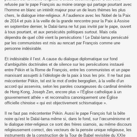
refusée par le pape François au moine orange qui partage pourtant avec
l’homme en blanc un intérêt majeur pour un de leurs thèmes les plus
chers, le dialogue inter-religieux. A l’audience avec les Nobel de la Paix
de 2014 et puis à la veille de la grande rencontre pour la Paix à Assise
en septembre dernier, le Dalaï-lama ne fut pas invité par le pape, ouvert
à tous pourtant, et aux persécutés politiques surtout. Mais cela
dépendra de quel côté vient la persécutions ! Le Dalaï-lama persécuté
par les communistes est mis au rencart par François comme une
personne indésirable.
Et indésirable il l’est. A cause du dialogue diplomatique sur fond
d’ambiguïtés doctrinales et de silence sur les persécutions instauré
entre Pékin et la Rome de François, entre les communistes et un pape
marxisant assujetti à l’idéologie de la paix à tous les prix. Il ne faut pas
mécontenter Pékin, tel est le mot d’ordre bergoglien, à la veille d’un
accord qui asservira, selon les paroles courageuses du cardinal émérite
de Hong Kong, Joseph Zen, encore plus « l’Église catholique à un
gouvernement athée » et reconnaîtra canoniquement une Église
officielle chinoise « qui est objectivement schismatique ».
Il ne faut pas mécontenter Pékin. Aussi le pape François fuit la bête
noire qu’est le Dalaï-lama même si, dans le fond, sur l’œcuménisme et
le dialogue inter-religieux ce sont des frères siamois, au même discours
religieusement correct, des vecteurs de la pensée unique religieuse, les
instruments de la construction de la Tour de Babel revisitée du XXIe