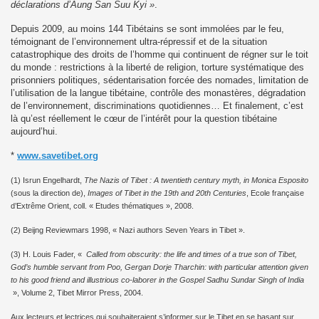
déclarations d’Aung San Suu Kyi »
.
Depuis 2009, au moins 144 Tibétains se sont immolées par le feu,
témoignant de l’environnement ultra-répressif et de la situation
catastrophique des droits de l’homme qui continuent de régner sur le toit
du monde : restrictions à la liberté de religion, torture systématique des
prisonniers politiques, sédentarisation forcée des nomades, limitation de
l’utilisation de la langue tibétaine, contrôle des monastères, dégradation
de l’environnement, discriminations quotidiennes… Et finalement, c’est
là qu’est réellement le cœur de l’intérêt pour la question tibétaine
aujourd’hui.
*
www.savetibet.org
(1) Isrun Engelhardt,
The Nazis of Tibet : A twentieth century myth, in Monica Esposito
(sous la direction de),
Images of Tibet in the 19th and 20th Centuries
, Ecole française
d’Extrême Orient, coll. « Etudes thématiques », 2008.
(2) Beijng Reviewmars 1998, « Nazi authors Seven Years in Tibet ».
(3) H. Louis Fader, «
Called from obscurity: the life and times of a true son of Tibet,
God’s humble servant from Poo, Gergan Dorje Tharchin: with particular attention given
to his good friend and illustrious co-laborer in the Gospel Sadhu Sundar Singh of India
», Volume 2, Tibet Mirror Press, 2004.
Aux lecteurs et lectrices qui souhaiteraient s’informer sur le Tibet en se basant sur