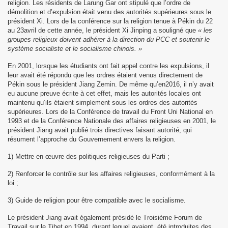
religion. Les résidents de Larung Gar ont stipulé que l’ordre de
démolition et d’expulsion était venu des autorités supérieures sous le
président Xi. Lors de la conférence sur la religion tenue à Pékin du 22
au 23avril de cette année, le président Xi Jinping a souligné que
« les
groupes religieux doivent adhérer à la direction du PCC et soutenir le
système socialiste et le socialisme chinois. »
En 2001, lorsque les étudiants ont fait appel contre les expulsions, il
leur avait été répondu que les ordres étaient venus directement de
Pékin sous le président Jiang Zemin. De même qu’en2016, il n’y avait
eu aucune preuve écrite à cet effet, mais les autorités locales ont
maintenu qu’ils étaient simplement sous les ordres des autorités
supérieures. Lors de la Conférence de travail du Front Uni National en
1993 et de la Conférence Nationale des affaires religieuses en 2001, le
président Jiang avait publié trois directives faisant autorité, qui
résument l’approche du Gouvernement envers la religion.
1) Mettre en œuvre des politiques religieuses du Parti ;
2) Renforcer le contrôle sur les affaires religieuses, conformément à la
loi ;
3) Guide de religion pour être compatible avec le socialisme.
Le président Jiang avait également présidé le Troisième Forum de
Travail sur le Tibet en 1994, durant lequel avaient été introduites des