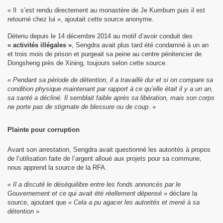
« Il s’est rendu directement au monastère de Je Kumbum puis il est
retourné chez lui », ajoutait cette source anonyme.
Détenu depuis le 14 décembre 2014 au motif d’avoir conduit des
« activités illégales »
, Sengdra avait plus tard été condamné à un an
et trois mois de prison et purgeait sa peine au centre pénitencier de
Dongsheng près de Xining, toujours selon cette source.
« Pendant sa période de détention, il a travaillé dur et si on compare sa
condition physique maintenant par rapport à ce qu’elle était il y a un an,
sa santé a décliné. Il semblait faible après sa libération, mais son corps
ne porte pas de stigmate de blessure ou de coup.
»
Plainte pour corruption
Avant son arrestation, Sengdra avait questionné les autorités à propos
de l’utilisation faite de l’argent alloué aux projets pour sa commune,
nous apprend la source de la RFA.
« Il a discuté le déséquilibre entre les fonds annoncés par le
Gouvernement et ce qui avait été réellement dépensé »
déclare la
source, ajoutant que
« Cela a pu agacer les autorités et mené à sa
détention
»