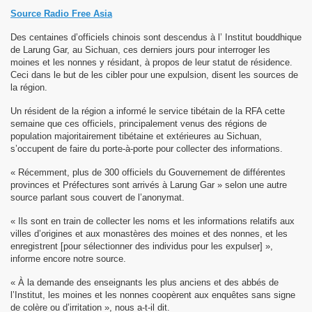
Source Radio Free Asia
sok Drolma avec S.S. Dalaï Lama.
Des centaines d’officiels chinois sont descendus à l’ Institut bouddhique
de Larung Gar, au Sichuan, ces derniers jours pour interroger les
moines et les nonnes y résidant, à propos de leur statut de résidence.
Ceci dans le but de les cibler pour une expulsion, disent les sources de
la région.
Un résident de la région a informé le service tibétain de la RFA cette
semaine que ces officiels, principalement venus des régions de
population majoritairement tibétaine et extérieures au Sichuan,
s’occupent de faire du porte-à-porte pour collecter des informations.
« Récemment, plus de 300 officiels du Gouvernement de différentes
provinces et Préfectures sont arrivés à Larung Gar » selon une autre
source parlant sous couvert de l’anonymat.
« Ils sont en train de collecter les noms et les informations relatifs aux
villes d’origines et aux monastères des moines et des nonnes, et les
enregistrent [pour sélectionner des individus pour les expulser] »,
informe encore notre source.
« À la demande des enseignants les plus anciens et des abbés de
l’Institut, les moines et les nonnes coopèrent aux enquêtes sans signe
de colère ou d’irritation », nous a-t-il dit.