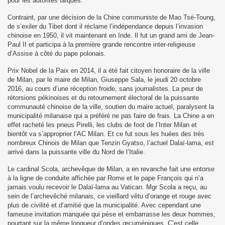
pour les autorités laïques.
Contraint, par une décision de la Chine communiste de Mao Tsé-Toung,
de s’exiler du Tibet dont il réclame l’indépendance depuis l’invasion
chinoise en 1950, il vit maintenant en Inde. Il fut un grand ami de Jean-
Paul II et participa à la première grande rencontre inter-religieuse
d’Assise à côté du pape polonais.
Prix Nobel de la Paix en 2014, il a été fait citoyen honoraire de la ville
de Milan, par le maire de Milan, Giuseppe Sala, le jeudi 20 octobre
2016, au cours d’une réception froide, sans journalistes. La peur de
rétorsions pékinoises et du retournement électoral de la puissante
communauté chinoise de la ville, soutien du maire actuel, paralysent la
municipalité milanaise qui a préféré ne pas faire de frais. La Chine a en
effet racheté les pneus Pirelli, les clubs de foot de l’Inter Milan et
bientôt va s’approprier l’AC Milan. Et ce fut sous les huées des très
nombreux Chinois de Milan que Tenzin Gyatso, l’actuel Dalaï-lama, est
arrivé dans la puissante ville du Nord de l’Italie.
Le cardinal Scola, archevêque de Milan, a en revanche fait une entorse
à la ligne de conduite affichée par Rome et le pape François qui n’a
jamais voulu recevoir le Dalaï-lama au Vatican. Mgr Scola a reçu, au
sein de l’archevêché milanais, ce vieillard vêtu d’orange et rouge avec
plus de civilité et d’amitié que la municipalité. Avec cependant une
fameuse invitation manquée qui pèse et embarrasse les deux hommes,
pourtant sur la même longueur d’ondes œcuméniques. C’est celle