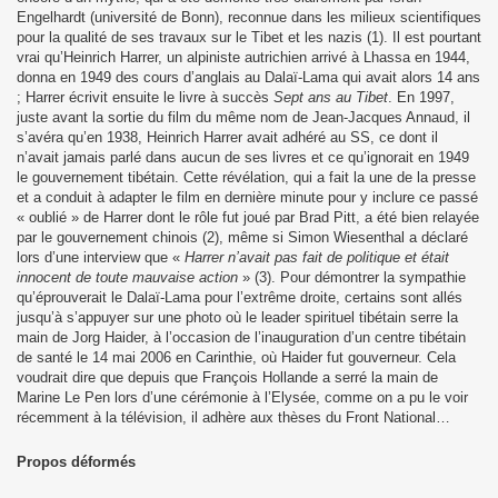
Engelhardt (université de Bonn), reconnue dans les milieux scientifiques
pour la qualité de ses travaux sur le Tibet et les nazis (1). Il est pourtant
vrai qu’Heinrich Harrer, un alpiniste autrichien arrivé à Lhassa en 1944,
donna en 1949 des cours d’anglais au Dalaï-Lama qui avait alors 14 ans
; Harrer écrivit ensuite le livre à succès
Sept ans au Tibet
. En 1997,
juste avant la sortie du film du même nom de Jean-Jacques Annaud, il
s’avéra qu’en 1938, Heinrich Harrer avait adhéré au SS, ce dont il
n’avait jamais parlé dans aucun de ses livres et ce qu’ignorait en 1949
le gouvernement tibétain. Cette révélation, qui a fait la une de la presse
et a conduit à adapter le film en dernière minute pour y inclure ce passé
« oublié » de Harrer dont le rôle fut joué par Brad Pitt, a été bien relayée
par le gouvernement chinois (2), même si Simon Wiesenthal a déclaré
lors d’une interview que «
Harrer n’avait pas fait de politique et était
innocent de toute mauvaise action
» (3). Pour démontrer la sympathie
qu’éprouverait le Dalaï-Lama pour l’extrême droite, certains sont allés
jusqu’à s’appuyer sur une photo où le leader spirituel tibétain serre la
main de Jorg Haider, à l’occasion de l’inauguration d’un centre tibétain
de santé le 14 mai 2006 en Carinthie, où Haider fut gouverneur. Cela
voudrait dire que depuis que François Hollande a serré la main de
Marine Le Pen lors d’une cérémonie à l’Elysée, comme on a pu le voir
récemment à la télévision, il adhère aux thèses du Front National…
Propos déformés