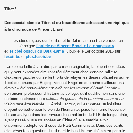
Tibet *
Des spécialistes du Tibet et du bouddhisme adressent une réplique
à la chronique de Vincent Engel.
L
es idées reçues sur le Tibet et le Dalaï-Lama ont la vie rude, en
témoigne
l’article de Vincent Engel « La « sagesse »
et
le côté obscur du Dalaï-Lama »
, publié le 1er octobre 2016 sur
lesoir.be
et
plus.lesoir.be
L’article ne brille à vrai dire pas par son originalité, la plupart des idées
qui y sont exposées circulant régulièrement dans certains milieux
d’extrême gauche qui se font forts de relayer les thèses officielles sur le
Tibet soutenues par Beijing. Vincent Engel ne se cache d’ailleurs pas
d’avoir «
été particulièrement aidé par les travaux d’André Lacroix
»,
son ancien professeur d’histoire au collège, qu’il qualifie non sans une
certaine tendresse de «
militant de gauche de la première heure et sa
vision peut être biaisée
»… André Lacroix, qui est certes un idéaliste
croyant se battre pour le bien de l’humanité, puise lui-même l’essentiel
de son analyse dans les travaux d’une militante du PTB de longue date,
ayant passé plusieurs années en Chine où elle semble avoir
entièrement adopté les thèses du Parti Communiste. Dans ses écrits,
elle présente la question du Tibet et le bouddhisme tibétain en parfaite