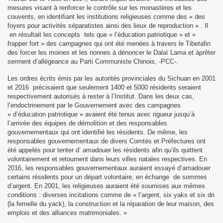
mesures visant à renforcer le contrôle sur les monastères et les
couvents, en identifiant les institutions religieuses comme des « des
foyers pour activités séparatistes ainsi des lieux de reproduction » . Il
en résultait les concepts tels que « l’éducation patriotique » et «
frapper fort » des campagnes qui ont été menées à travers le Tibetafin
des forcer les moines et les nonnes à dénoncer le Dalaï Lama et àprêter
serment d’allégeance au Parti Communiste Chinois, -PCC-.
Les ordres écrits émis par les autorités provinciales du Sichuan en 2001
et 2016 précisaient que seulement 1400 et 5000 résidents seraient
respectivement autorisés à rester à l’Institut. Dans les deux cas,
l’endoctrinement par le Gouvernement avec des campagnes
« d’éducation patriotique » avaient été tenus avec rigueur jusqu’à
l’arrivée des équipes de démolition et des responsables
gouvernementaux qui ont identifié les résidents. De même, les
responsables gouvernementaux de divers Comtés et Préfectures ont
été appelés pour tenter d’ amadouer les résidents afin qu’ils quittent
volontairement et retournent dans leurs villes natales respectives. En
2016, les responsables gouvernementaux auraient essayé d’amadouer
certains résidents pour un départ volontaire, en échange de sommes
d’argent. En 2001, les religieuses auraient été soumises aux mêmes
conditions : diverses incitations comme de « l’argent, six yaks et six dri
(la femelle du yack), la construction et la réparation de leur maison, des
emplois et des alliances matrimoniales. »