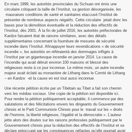
En mars 1999, les autorités provinciales du Sichuan ont émis une
circulaire critiquant la taille de l’Institut, sa gestion désorganisée, les
mauvaises conditions de santé et sanitaires etaccusé l’Institut de
présenter de nombreux aspects négatifs. Cette circulaire jetait donc les
bases pour la démolition éventuelle et la réduction des effectifs de
l’Institut, dès 2001. À la fin de juillet 2016, les autorités préfectorales de
Kardze faisaient état de raisons similaires, avec des détails
supplémentaires concernant la fourniture de mesures de sécurité
incendie dans l’Institut. Afinappuyer leurs revendications « de sécurité
incendie », les autorités en référaientà des dommages infligés à
l’Institut par un gigantesque incendie en janvier 2014. La cause de
l’incendie qui avait détruit environ 100 maisons et blessé des
religieuses reste à ce jour inconnue. Le même mois, un autre incendie
majeur avait éclaté au monastère de Lithang dans le Comté de Lithang
– en Kardze -et la cause en est tout aussi inconnue.
Une récente pétition écrite par un Tibétain au Tibet a fait son chemin
vers les médias sociaux. Une copie de la pétition est disponible ici.
Pour rendre la pétition politiquement acceptable, il commence par des
salutations et des félicitations envers les dirigeants du Gouvernement
chinois et le Parti Communiste Chinois pour le travail sur les « droits
de l’homme, la liberté religieuse, l’égalité et la démocratie ». L’auteur
jette alors des doutes sur les raisons professées publiquement par le
Gouvernement chinois pour la réduction des effectifs de l’Institut et se
déclare préoccupé par les conséquences néfastes qu’elle pourrait avoir