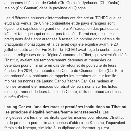
autonomes tibétaines de Golok (Ch: Guoluo), Jyekundu (Ch: Yushu) et
Malho (Ch: Gannan) dans la province du Qinghai.
er Ministre Tibétain) à Mainpat
Les différentes sources d’informations ont déclaré au TCHRD que les
ns à Mainpat en 2021
étudiants venus de Chine continentale et de pays étrangers sont
également expulsés en grand nombre. A l’exception des pratiquants
laïcs et tantriques qui ne sont pas touchés. Parmi eux, seuls les
me)
pratiquants âgés sont autorisés à rester. Un nombre considérable de
pratiquants monastiques et laïcs avait déjà été expulsé avant le 20
bétain le 10 Mars 2023 à Dharamsala
juillet de cette année. Fin 2013, le TCHRD avait reçu la confirmation
que les religieuses de la Région Autonome du Tibet, qui avaient étudié à
l’Institut, avaient été temporairement détenues et menacées de
détention pour criminalité en cas de retour et de poursuite de leurs
études. En 2014, les autorités du Comté de Chamdo et Diru (Ch; Biru)
ont ordonné aux habitants de rappeler les membres de leur famille :
moines ou nonnes de Larung Gar ou Yachen Gar. Ces moines et
 2023
nonnes avaient été menacés du retrait de leurs noms sur les listes
d’enregistrement de leurs famille du Comté, s’ ils ne retournaient pas
auprès d’elles.
Larung Gar est l’une des rares et premières institutions au Tibet où
nisé une distribution
les principes d’égalité homme/femme sont respectés.
Les
religieuses ont les mêmes droits que les moines pour étudier. L’Institut
bétain le 10 Mars 2024
fut le premier à permettre aux nonnes d’obtenir un Khenmo, l’équivalent
féminin du Khenpo, similaire à un diplôme de doctorat, qui est