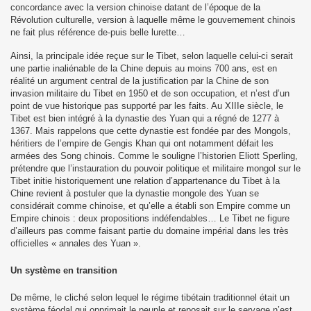
concordance avec la version chinoise datant de l’époque de la
Révolution culturelle, version à laquelle même le gouvernement chinois
ne fait plus référence de-puis belle lurette…
Ainsi, la principale idée reçue sur le Tibet, selon laquelle celui-ci serait
une partie inaliénable de la Chine depuis au moins 700 ans, est en
réalité un argument central de la justification par la Chine de son
invasion militaire du Tibet en 1950 et de son occupation, et n’est d’un
point de vue historique pas supporté par les faits. Au XIIIe siècle, le
Tibet est bien intégré à la dynastie des Yuan qui a régné de 1277 à
1367. Mais rappelons que cette dynastie est fondée par des Mongols,
héritiers de l’empire de Gengis Khan qui ont notamment défait les
armées des Song chinois. Comme le souligne l’historien Eliott Sperling,
prétendre que l’instauration du pouvoir politique et militaire mongol sur le
Tibet initie historiquement une relation d’appartenance du Tibet à la
Chine revient à postuler que la dynastie mongole des Yuan se
considérait comme chinoise, et qu’elle a établi son Empire comme un
Empire chinois : deux propositions indéfendables… Le Tibet ne figure
d’ailleurs pas comme faisant partie du domaine impérial dans les très
officielles « annales des Yuan ».
Un système en transition
De même, le cliché selon lequel le régime tibétain traditionnel était un
système féodal qui opprimait le peuple et reposait sur le servage n’est