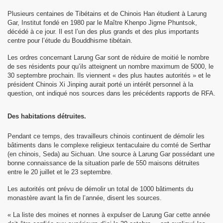
Plusieurs centaines de Tibétains et de Chinois Han étudient à Larung
Gar, Institut fondé en 1980 par le Maître Khenpo Jigme Phuntsok,
décédé à ce jour. Il est l’un des plus grands et des plus importants
centre pour l’étude du Bouddhisme tibétain.
Les ordres concernant Larung Gar sont de réduire de moitié le nombre
de ses résidents pour qu’ils atteignent un nombre maximum de 5000, le
 Pawo Rinpoché au Népal.
30 septembre prochain. Ils viennent « des plus hautes autorités » et le
président Chinois Xi Jinping aurait porté un intérêt personnel à la
question, ont indiqué nos sources dans les précédents rapports de RFA.
than
Des habitations détruites.
Pendant ce temps, des travailleurs chinois continuent de démolir les
bâtiments dans le complexe religieux tentaculaire du comté de Serthar
(en chinois, Seda) au Sichuan. Une source à Larung Gar possédant une
bonne connaissance de la situation parle de 550 maisons détruites
entre le 20 juillet et le 23 septembre.
Les autorités ont prévu de démolir un total de 1000 bâtiments du
monastère avant la fin de l’année, disent les sources.
« La liste des moines et nonnes à expulser de Larung Gar cette année