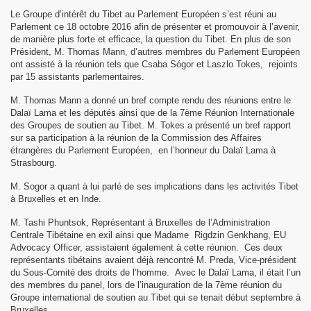
Le Groupe d’intérêt du Tibet au Parlement Européen s’est réuni au
Parlement ce 18 octobre 2016 afin de présenter et promouvoir à l’avenir,
de manière plus forte et efficace, la question du Tibet. En plus de son
Président, M. Thomas Mann, d’autres membres du Parlement Européen
ont assisté à la réunion tels que Csaba Sógor et Laszlo Tokes, rejoints
par 15 assistants parlementaires.
M. Thomas Mann a donné un bref compte rendu des réunions entre le
Dalaï Lama et les députés ainsi que de la 7ème Réunion Internationale
des Groupes de soutien au Tibet. M. Tokes a présenté un bref rapport
sur sa participation à la réunion de la Commission des Affaires
étrangères du Parlement Européen, en l’honneur du Dalaï Lama à
Strasbourg.
M. Sogor a quant à lui parlé de ses implications dans les activités Tibet
le Tibétain.
à Bruxelles et en Inde.
s de l'Homme.
M. Tashi Phuntsok, Représentant à Bruxelles de l’Administration
Centrale Tibétaine en exil ainsi que Madame Rigdzin Genkhang, EU
Advocacy Officer, assistaient également à cette réunion. Ces deux
rs 2015
représentants tibétains avaient déjà rencontré M. Preda, Vice-président
du Sous-Comité des droits de l’homme. Avec le Dalaï Lama, il était l’un
des membres du panel, lors de l’inauguration de la 7ème réunion du
Groupe international de soutien au Tibet qui se tenait début septembre à
Bruxelles.