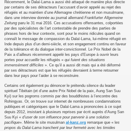
Récemment, le Dalaï-Lama a aussi été attaqué de manière plus directe
par certains de ses détracteurs l’accusant d’avoir appelé au rejet des
réfugiés et au maintien d’une Allemagne chrétienne et non musulmane,
dans une interview donnée au journal allemand
Frankfurter Allgemeine
Zeitung
paru le 31 mai 2016. Ces accusations offensantes, colportées
par des spécialistes de l’art contestable de prendre des parties de
phrases hors de leur contexte, sont pour le moins ridicules quand on
connaît le message de compassion du Dalaï-Lama, lui-même réfugié en
Inde depuis plus d’un demi-siècle, et son engagement continu en faveur
de la tolérance et du dialogue inter-convictionnel. Le Prix Nobel de la
Paix a d’ailleurs récemment appelé les pays d’Europe à ouvrir leurs
portes pour accueillir les réfugiés «
qui fuient des situations
immensément difficiles
». Ce qu’il a aussi dit mais qui a été déformé
par ses détracteurs est que les réfugiés devraient à terme retourner
dans leur pays pour l’aider à se reconstruire.
Certains ont également pu dénoncer le prétendu silence du leader
spirituel Tibétain (et d’une autre Prix Nobel de la paix, Aung San Suu
Kyi) sur les pogroms commis par des bouddhistes à l’encontre des
Rohingyas. Or, on trouve sur internet de nombreuses condamnations
publiques et catégoriques que le Dalaï-Lama a prononcées à ce sujet
depuis 2012, insistant à plusieurs reprises par écrit auprès d’Aung San
Suu Kyi «
d’user de son influence pour parvenir à une solution
pacifique
». Même le site musulman
al-kanz.org
remarque que « l
es
propos du Dalaï-Lama tranchent par leur fermeté avec les timides