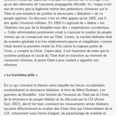
qu’un des éléments de l’ancienne propagande officielle. Ici, l’enjeu n’est
rien de moins que la légitimité même des prétentions chinoises sur le
Tibet et une tentative de justifier la nécessaire « libération » de ce
peuple opprimé. Ce discours n’est en effet apparu qu’en 1955, soit 5
ans après l’invasion militaire. En 1950 il s’agissait de « libérer » les
Tibétains non pas de la féodalité mais des « impérialistes occidentaux
». Cette reformulation postérieure visait à s’assurer le soutien du peuple
chinois qui ne connaissait rien au Tibet. Certes, la société tibétaine était
de manière générale à la fois relativement pauvre et inégalitaire, comme
l’était durant la première moitié du XXe siècle la majeure partie de
l’Asie, y compris la Chine. Cepen-dant, il est important de noter que le
système politique et social du Tibet était en transition au moment de
l’annexion chinoise, le jeune Dalaï-Lama voulant y apporter ses
réformes.
« Le troisième pôle »
En ce qui concerne la théorie selon laquelle les forces occidentales
soutiendraient la résistance tibétaine, le livre de Mikel Dunham,
Les
guerriers de Bouddha : Une histoire de l’invasion du Tibet par la Chine,
de la résistance du peuple tibétain et du rôle joué par la CIA
(Actes
Sud, 2007), décrit fort bien comment les mouvements armés tibétains
reçurent effectivement le soutien des Etats-Unis par l’intermédiaire de la
CIA, notamment sous forme d’argent, de parachutage de matériel et