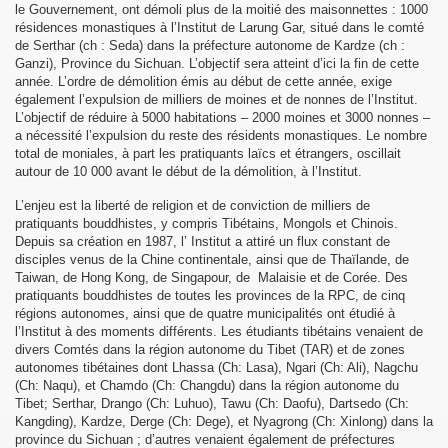
le Gouvernement, ont démoli plus de la moitié des maisonnettes : 1000
résidences monastiques à l’Institut de Larung Gar, situé dans le comté
de Serthar (ch : Seda) dans la préfecture autonome de Kardze (ch :
Ganzi), Province du Sichuan. L’objectif sera atteint d’ici la fin de cette
année. L’ordre de démolition émis au début de cette année, exige
20
également l’expulsion de milliers de moines et de nonnes de l’Institut.
L’objectif de réduire à 5000 habitations – 2000 moines et 3000 nonnes –
a nécessité l’expulsion du reste des résidents monastiques. Le nombre
 Guyot
total de moniales, à part les pratiquants laïcs et étrangers, oscillait
autour de 10 000 avant le début de la démolition, à l’Institut.
Tibet
L’enjeu est la liberté de religion et de conviction de milliers de
pratiquants bouddhistes, y compris Tibétains, Mongols et Chinois.
Aout 2021
Depuis sa création en 1987, l’ Institut a attiré un flux constant de
disciples venus de la Chine continentale, ainsi que de Thaïlande, de
e Tibet 2021
Taiwan, de Hong Kong, de Singapour, de Malaisie et de Corée. Des
pratiquants bouddhistes de toutes les provinces de la RPC, de cinq
 appel aux dons 8 Septembre 2021
régions autonomes, ainsi que de quatre municipalités ont étudié à
l’Institut à des moments différents. Les étudiants tibétains venaient de
divers Comtés dans la région autonome du Tibet (TAR) et de zones
bétain le 10 Mars 2022
autonomes tibétaines dont Lhassa (Ch: Lasa), Ngari (Ch: Ali), Nagchu
(Ch: Naqu), et Chamdo (Ch: Changdu) dans la région autonome du
Tibet; Serthar, Drango (Ch: Luhuo), Tawu (Ch: Daofu), Dartsedo (Ch:
Kangding), Kardze, Derge (Ch: Dege), et Nyagrong (Ch: Xinlong) dans la
province du Sichuan ; d’autres venaient également de préfectures