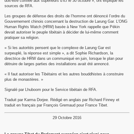
doit-être confiée aux supérieurs d’ici le 30 octobre », ont expliqué les
sources de RFA.
Les groupes de défense des droits de l’homme ont dénoncé l’ordre du
Gouvernement chinois concernant la destruction de Larung Gar. L’ONG
Human Rights Watch (HRW) basée à New York rappelle que Pékin
devait autoriser le peuple tibétain à décider de lui-même comment
pratiquer sa religion.
« Si les autorités pensent que le complexe de Larung Gar est
surpeuplé, la réponse est simple », a dit Sophie Richardson, la
directrice de HRW dans un communiqué en juin, lorsque le plan pour
détruire de larges parties des installations avait été annoncé.
« Il faut autoriser les Tibétains et les autres bouddhistes à construire
plus de monastères. »
Signalé par Lhuboom pour le Service tibétain de RFA.
Traduit par Karma Dorjee. Rédigé en anglais par Richard Finney et
traduit en français par François Gremaud pour France Tibet.
29 Octobre 2016