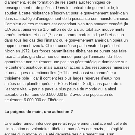
d’armement, et de formation de résistants aux techniques de
renseignement et de guérilla. Dans le contexte de guerre froide, le
soutien à cette résistance s’inscrivait pour le gouvernement améri-cain
dans sa stratégie d’endiguement de la puissance communiste chinoise.
L’ampleur de ces mesures est cependant bien trop souvent exagéré (la
CIA aurait ainsi versé 1,5 million de dollars au total aux mouvements
armés tibétains, et non 1,7 par an comme parfois indiqué !) et cessa
dans tous les cas dès l’instant où le gouvernement américain opéra un
rapprochement avec la Chine, concrétisé par la visite du président
Nixon en 1972. Les forces paramilitaires tibétaines ne purent pas faire
face à la plus grande armée du monde, pour qui l’annexion du Tibet
garantissait non seulement une position géostratégique dominante sur
le continent asiatique, mais aussi un accès à des ressources minérales
et aquatiques exceptionnelles (le Tibet est aussi surnommé le «
troisième pôle » car il contient les plus larges réserves d’eaux non
salées de la planète après les Pôles Nord et Sud), sans parler de «
l’espace vital » pour le pays le plus peuplé du monde qui a ainsi
absorbé un territoire de 3.500.000 km2 avec une population de
seulement 6.000.000 de Tibétains.
La poignée de main, une adhésion ?
Une autre rumeur infondée qui refait régulièrement surface est celle de
l’implication de volontaires tibétains aux côtés des nazis ; il s’agit là
encore d’un mythe, qui a été démonté très clairement par Isrun