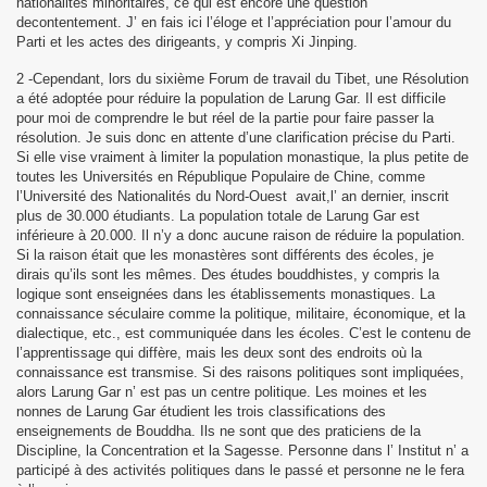
nationalités minoritaires, ce qui est encore une question
decontentement. J’ en fais ici l’éloge et l’appréciation pour l’amour du
Parti et les actes des dirigeants, y compris Xi Jinping.
2 -Cependant, lors du sixième Forum de travail du Tibet, une Résolution
a été adoptée pour réduire la population de Larung Gar. Il est difficile
pour moi de comprendre le but réel de la partie pour faire passer la
résolution. Je suis donc en attente d’une clarification précise du Parti.
Si elle vise vraiment à limiter la population monastique, la plus petite de
toutes les Universités en République Populaire de Chine, comme
l’Université des Nationalités du Nord-Ouest avait,l’ an dernier, inscrit
plus de 30.000 étudiants. La population totale de Larung Gar est
inférieure à 20.000. Il n’y a donc aucune raison de réduire la population.
Si la raison était que les monastères sont différents des écoles, je
dirais qu’ils sont les mêmes. Des études bouddhistes, y compris la
logique sont enseignées dans les établissements monastiques. La
connaissance séculaire comme la politique, militaire, économique, et la
dialectique, etc., est communiquée dans les écoles. C’est le contenu de
l’apprentissage qui diffère, mais les deux sont des endroits où la
connaissance est transmise. Si des raisons politiques sont impliquées,
alors Larung Gar n’ est pas un centre politique. Les moines et les
nonnes de Larung Gar étudient les trois classifications des
enseignements de Bouddha. Ils ne sont que des praticiens de la
Discipline, la Concentration et la Sagesse. Personne dans l’ Institut n’ a
participé à des activités politiques dans le passé et personne ne le fera