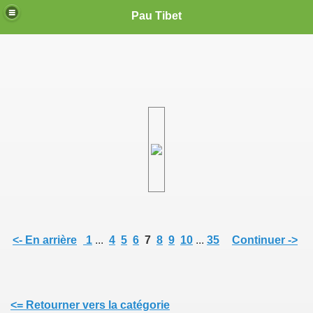
Pau Tibet
<- En arrière
1
...
4
5
6
7
8
9
10
...
35
Continuer ->
<= Retourner vers la catégorie