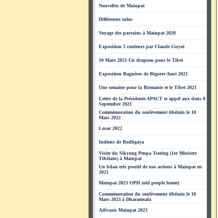
Nouvelles de Mainpat
Différentes infos
Voyage des parrains à Mainpat 2020
Exposition 5 couleurs par Claude Guyot
10 Mars 2021 Un drapeau pour le Tibet
Exposition Bagnères de Bigorre Aout 2021
Une semaine pour la Birmanie et le Tibet 2021
Lettre de la Présidente APACT et appel aux dons 8
Septembre 2021
Commémoration du soulèvement tibétain le 10
Mars 2022
Losar 2022
Indiens de Bodhgaya
Visite du Sikyong Penpa Tsering (1er Ministre
Tibétain) à Mainpat
Un bilan très positif de nos actions à Mainpat en
2021
Mainpat 2023 OPH (old people home)
Commémoration du soulèvement tibétain le 10
Mars 2023 à Dharamsala
Adivasis Mainpat 2023