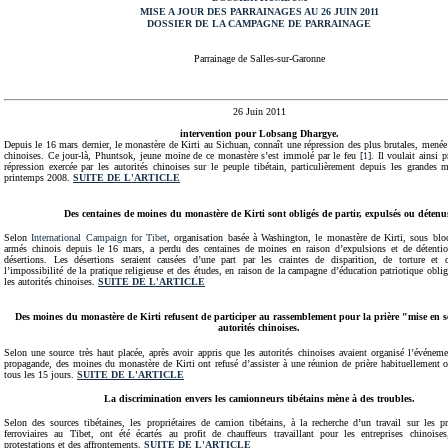
MISE A JOUR DES PARRAINAGES AU 26 JUIN 2011
DOSSIER DE LA CAMPAGNE DE PARRAINAGE
Parrainage de Salles-sur-Garonne
26 Juin 2011
intervention pour Lobsang Dhargye.
Depuis le 16 mars dernier, le monastère de Kirti au Sichuan, connaît une répression des plus brutales, menée 
chinoises. Ce jour-là, Phuntsok, jeune moine de ce monastère s’est immolé par le feu [
1
]. Il voulait ainsi p
répression exercée par les autorités chinoises sur le peuple tibétain, particulièrement depuis les grandes 
printemps 2008.
SUITE DE L'ARTICLE
Des centaines de moines du monastère de Kirti sont obligés de partir, expulsés ou détenu
Selon
International Campaign for Tibet
, organisation basée à Washington, le monastère de Kirti, sous bloc
armés chinois depuis le 16 mars, a perdu des centaines de moines en raison d’expulsions et de détenti
désertions. Les désertions seraient causées d’une part par les craintes de disparition, de torture et 
l’impossibilité de la pratique religieuse et des études, en raison de la campagne d’éducation patriotique obli
les autorités chinoises.
SUITE DE L'ARTICLE
Des moines du monastère de Kirti refusent de participer au rassemblement pour la prière "mise en s
autorités chinoises.
Selon une source très haut placée, après avoir appris que les autorités chinoises avaient organisé l’événem
propagande, des moines du monastère de Kirti ont refusé d’assister à une réunion de prière habituellement o
tous les 15 jours.
SUITE DE L'ARTICLE
La discrimination envers les camionneurs tibétains mène à des troubles.
Selon des sources tibétaines, les propriétaires de camion tibétains, à la recherche d’un travail sur les pr
ferroviaires au Tibet, ont été écartés au profit de chauffeurs travaillant pour les entreprises chinoises
protestations et des affrontements.
SUITE DE L'ARTICLE