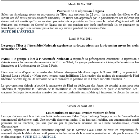
Mardi 10 Mai 2011
Poursuite de la répression à Ngaba
Selon un témoignage récent en provenance du Tibet, aux environs du 22 avril, les manuels des élèves et d’au
lecture ont été saisis par les autorités chinoises, les livres non approuvés par le gouvernement ont été confisqu
élèves ont été avertis qu’ils ne seraient pas autorisés à posséder un livre sans le cachet d’agrément offic
étudiants qui viennent du Comté de Ngaba ont dit que pendant une durée indéterminée ils ne pourraient pa
leurs foyers, et qu’ils ne seraient pas autorisés à y revenir pendant les vacances d’été.
SUITE DE L'ARTICLE
Lundi 9 Mai 2011
Le groupe Tibet à l’ Assemblée Nationale exprime ses préoccupations sur la répression envers les moi
monastère de Kirti.
PARIS :
le groupe Tibet à l’ Assemblée Nationale
a exprimée sa préocupation concernant la répression
chinois envers les moines du monastère de Kirti au Tibet, Le groupe parlementaire à interpellé le ministre fran
Etrangères et l Ambassadeur de Chine à Paris.
Dans une lettre d’appel au ministre des Affaires étrangères Mr Alain Juppé le 3 mai 2011 , le président
Lionnel Luca a déclaré : « Notre pays ne peut rester indifférent à la situation des moines du monastère de Kirti
tibétaine de cette région. Je demande de faire connaître la position de la France sur cette situation. "
Le gouvernement chinois a bouclé le monastère de Kirti en déployant des forces de sécurité armés pour rép
Tibétains et empechent la livraison de la nourriture et les fournitures essentielles pour le monastère. Les
craignant le risque de repression massive des moines confrontés aux soldats qui imposent le blocus du monast
Samedi 29 Avril 2011
Les chantiers du nouveau Premier Ministre tibétain
Les spéculations vont bon train sur la tâche du nouveau Kalon Tripa, Lobsang Sangay, et sur la "nouvelle don
communauté tibétaine en exil. Une nouvelle donne qui inclut, il ne faut pas l’oublier, une augmentation sensib
pouvoirs de sa fonction, qui sera précisée par la prochaine révision de la Charte fondamentale, const
démocratique.
D’abord, rappelons le souhait nettement exprimé par le XIVeme Dalaï Lama de voir les responsabilités 
assumait depuis le début de son exil passer entre les mains de la nouvelle génération et cela par le moyen d’un
et démocratique.
SUITE DE L'ARTICLE