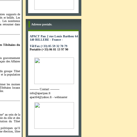
tres supports de
és et brûlés. Les
iel. Les nombreux
Adresse postale.
s retourner dans
APACT Pau 2 rue Louis Barthou 64
140 BILLERE - France -
nes Tibétains du
Tél/Fax (+33) 05 59 32 70 79
Portable (+33) 06 81 13 97 90
 du gouvernement
çais des Affaires
 du groupe Tibet
 et la population
rimer les moines
 Tibétains locaux
---------- Contact ----------
ère.
info@apactpau.fr
apact64@yahoo.fr - webmaster
ne" au sein de la
le du rôle et des
itution du Tibet
politiques qu’il
e élection, libre