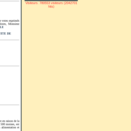
Visiteurs. 780553 visiteurs (2042701
hits)
e votes exprimés
listes, Monsieur
CLE
UITE DE
e en raison de la
2 500 moines, est
 alimentation et