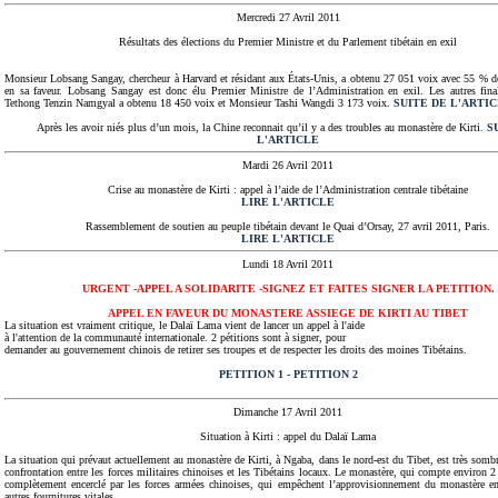
Mercredi 27 Avril 2011
Résultats des élections du Premier Ministre et du Parlement tibétain en exil
Monsieur Lobsang Sangay, chercheur à Harvard et résidant aux États-Unis, a obtenu 27 051 voix avec 55 % d
en sa faveur. Lobsang Sangay est donc élu Premier Ministre de l’Administration en exil. Les autres fina
Tethong Tenzin Namgyal a obtenu 18 450 voix et Monsieur Tashi Wangdi 3 173 voix.
SUITE DE L'ARTI
Après les avoir niés plus d’un mois, la Chine reconnait qu’il y a des troubles au monastère de Kirti.
S
L'ARTICLE
Mardi 26 Avril 2011
Crise au monastère de Kirti : appel à l’aide de l’Administration centrale tibétaine
LIRE L'ARTICLE
Rassemblement de soutien au peuple tibétain devant le Quai d’Orsay, 27 avril 2011, Paris.
LIRE L'ARTICLE
Lundi 18 Avril 2011
URGENT -APPEL A SOLIDARITE -SIGNEZ ET FAITES SIGNER LA PETITION.
APPEL EN FAVEUR DU MONASTERE ASSIEGE DE KIRTI AU TIBET
La situation est vraiment critique, le Dalaï Lama vient de lancer un appel à l'aide
à l'attention de la communauté internationale. 2 pétitions sont à signer, pour
demander au gouvernement chinois de retirer ses troupes et de respecter les droits des moines Tibétains.
PETITION 1
-
PETITION 2
Dimanche 17 Avril 2011
Situation à Kirti : appel du Dalaï Lama
La situation qui prévaut actuellement au monastère de Kirti, à Ngaba, dans le nord-est du Tibet, est très sombr
confrontation entre les forces militaires chinoises et les Tibétains locaux. Le monastère, qui compte environ 
complètement encerclé par les forces armées chinoises, qui empêchent l’approvisionnement du monastère en
autres fournitures vitales.