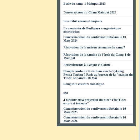
Ecole du camp 1 Mainpat 2023
Danses sacrées du Cham Mainpat 2023
Free Tibet encore et toujours
Le monastère de Bodhgaya a organisé une
distribution
Commémoration du soulèvement tibétain le 10
Mars 2024
Rénovation de la maison commune du camp7
Rénovation de la cantine de l'école du Camp 1 de
Mainpat
Remerciements à Evelyne et Colette
Compte rendu de la reunion avec le Sykiong
Penpa Tsering à Paris au bureau de la "maison du
Tibet" le Samedi 18 Mai
Compteur visiteurs statistique
test
4 Octobre 2024 projection du film "Free Tibet
encore et toujours"
Commémoration du soulèvement tibétain le 10
Mars 2025
Commémoration du soulèvement tibétain le 10
Mars 2026