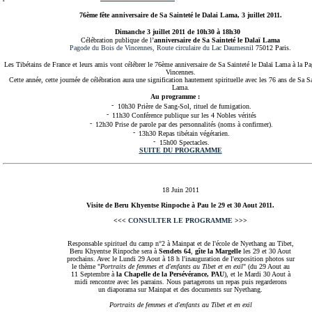
76ème fête anniversaire de Sa Sainteté le Dalai Lama, 3 juillet 2011.
Dimanche 3 juillet 2011 de 10h30 à 18h30
Célébration publique de l’
anniversaire de Sa Sainteté le Dalaï Lama
Pagode du Bois de Vincennes, Route circulaire du Lac Daumesnil
75012 Paris.
Les Tibétains de France et leurs amis vont célébrer le 76ème anniversaire de Sa Sainteté le Dalaï Lama à la P
Vincennes.
Cette année, cette journée de célébration aura une signification hautement spirituelle avec les 76 ans de Sa Sa
Lama.
Au programme :
10h30 Prière de Sang-Sol, rituel de fumigation.
11h30 Conférence publique sur les 4 Nobles vérités
12h30 Prise de parole par des personnalités (noms à confirmer).
13h30 Repas tibétain végétarien.
15h00 Spectacles.
SUITE DU PROGRAMME
18 Juin 2011
Visite de Beru Khyentse Rinpoche à Pau le 29 et 30 Aout 2011.
<<<
CONSULTER LE PROGRAMME
>>>
Responsable spirituel du camp n°2 à Mainpat et de l'école de Nyethang au Tibet,
Beru Khyentse Rinpoche sera à
Sendets 64
,
gîte la Margelle
les 29 et 30 Aout
prochains. Avec le Lundi 29 Aout à 18 h l'inauguration de l'exposition photos sur
le thème "
Portraits de femmes et d'enfants au Tibet et en exil
" (du 29 Aout au
11 Septembre à
la Chapelle de la Persévérance, PAU
), et le Mardi 30 Aout à
midi rencontre avec les parrains. Nous partagerons un repas puis regarderons
un diaporama sur Mainpat et des documents sur Nyethang.
Portraits de femmes et d'enfants au Tibet et en exil