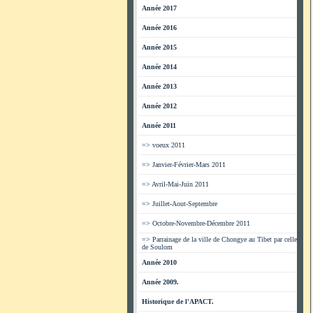
Année 2017
Année 2016
Année 2015
Année 2014
Année 2013
Année 2012
Année 2011
=> voeux 2011
=> Janvier-Février-Mars 2011
=> Avril-Mai-Juin 2011
=> Juillet-Aout-Septembre
=> Octobre-Novembre-Décembre 2011
=> Parrainage de la ville de Chongye au Tibet par celle
de Soulom
Année 2010
Année 2009.
Historique de l'APACT.