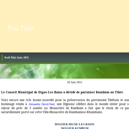
Pau Tibet
Avril-Mai-Juin 2011
26 Juin 2011
Le Conseil Municipal de Digne-Les Bains a décidé de parrainer Kumbum au Tibet.
Voici encore une très bonne nouvelle pour la préservation du patrimoine Tibétain et aus
hommage rendu à
, une Dignoise célèbre dans le monde entier pour se
Alexandra David-Neel
séjour de près de 3 années au Monastère de Kumbum a fait que le choix de ce parr
naturellement porté sur cette Ville-Monastère de Kumbum(ou Khumbum).
DOSSIER DIGNE-LES-BAINS
DOSSIER KUMBUM