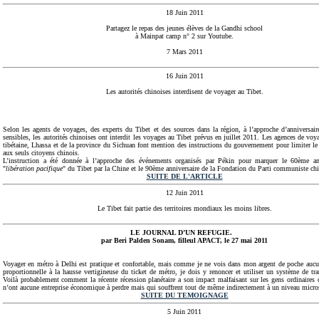
18 Juin 2011
Partagez le repas des jeunes élèves de la Gandhi school
à Mainpat camp n° 2 sur Youtube.
7 Mars 2011
16 Juin 2011
Les autorités chinoises interdisent de voyager au Tibet.
Selon les agents de voyages, des experts du Tibet et des sources dans la région, à l’approche d’anniversair
sensibles, les autorités chinoises ont interdit les voyages au Tibet prévus en juillet 2011. Les agences de voya
tibétaine, Lhassa et de la province du Sichuan font mention des instructions du gouvernement pour limiter l
aux seuls citoyens chinois.
L’instruction a été donnée à l’approche des événements organisés par Pékin pour marquer le 60ème ann
"
libération pacifique
" du Tibet par la Chine et le 90ème anniversaire de la Fondation du Parti communiste chi
SUITE DE L'ARTICLE
12 Juin 2011
Le Tibet fait partie des territoires mondiaux les moins libres
.
LE JOURNAL D’UN REFUGIE.
par Beri Palden Sonam, filleul APACT,
le 27 mai 2011
Voyager en métro à Delhi est pratique et confortable, mais comme je ne vois dans mon argent de poche auc
proportionnelle à la hausse vertigineuse du ticket de métro, je dois y renoncer et utiliser un système de tran
Voilà probablement comment
la récente récession planétaire a son impact malfaisant sur les gens ordinair
n’ont aucune entreprise économique à perdre mais qui souffrent tout de même indirectement à un niveau micro
SUITE DU TEMOIGNAGE
5 Juin 2011