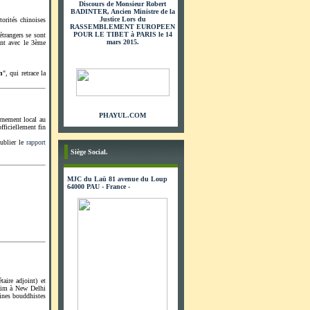
Discours de Monsieur Robert
BADINTER, Ancien Ministre de la
Justice Lors du
orités chinoises
RASSEMBLEMENT EUROPEEN
POUR LE TIBET à PARIS le 14
étrangers se sont
mars 2015.
ant avec le 3ème
n
", qui retrace la
PHAYUL.COM
rnement local au
fficiellement fin
ublier le
rapport
Siège Social.
MJC du Laü 81 avenue du Loup
64000 PAU - France -
taire adjoint) et
faim à New Delhi
oines bouddhistes