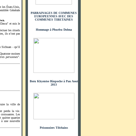
 les États-Unis,
semblée Générale
PARRAINAGES DE COMMUNES
EUROPEENNES AVEC DES
COMMUNES TIBETAINES
awa.
a Dawa" et mis le
Hommage à Phurbu Dolma
ctuer les rituels
s, ils n’ont pas
 Sichuan - qu’il
 Quatorze moines
tres personnes
".
Beru Khyentse Rinpoche à Pau Aout
2013
uire la ville de
t perdu la vie.
 croissantes. Les
 quitter quartier
e à une nouvelle
Prisonniers Tibétains