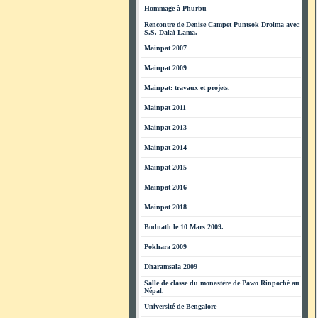
Hommage à Phurbu
Rencontre de Denise Campet Puntsok Drolma avec
S.S. Dalaï Lama.
Mainpat 2007
Mainpat 2009
Mainpat: travaux et projets.
Mainpat 2011
Mainpat 2013
Mainpat 2014
Mainpat 2015
Mainpat 2016
Mainpat 2018
Bodnath le 10 Mars 2009.
Pokhara 2009
Dharamsala 2009
Salle de classe du monastère de Pawo Rinpoché au
Népal.
Université de Bengalore