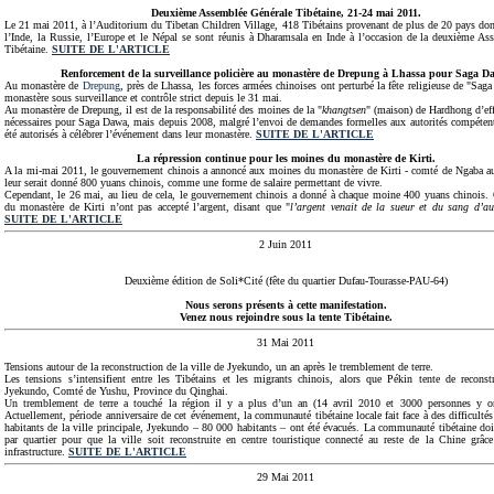
Deuxième Assemblée Générale Tibétaine, 21-24 mai 2011.
Le 21 mai 2011, à l’Auditorium du Tibetan Children Village, 418 Tibétains provenant de plus de 20 pays dont
l’Inde, la Russie, l’Europe et le Népal se sont réunis à Dharamsala en Inde à l’occasion de la deuxième As
Tibétaine.
SUITE DE L'ARTICLE
Renforcement de la surveillance policière au monastère de Drepung à Lhassa pour Saga D
Au monastère de
Drepung
, près de Lhassa, les forces armées chinoises ont perturbé la fête religieuse de "Sag
monastère sous surveillance et contrôle strict depuis le 31 mai.
Au monastère de Drepung, il est de la responsabilité des moines de la "
khangtsen
" (maison) de Hardhong d’effe
nécessaires pour Saga Dawa, mais depuis 2008, malgré l’envoi de demandes formelles aux autorités compétente
été autorisés à célébrer l’événement dans leur monastère.
SUITE DE L'ARTICLE
La répression continue pour les moines du monastère de Kirti.
A la mi-mai 2011, le gouvernement chinois a annoncé aux moines du monastère de Kirti - comté de Ngaba au
leur serait donné 800 yuans chinois, comme une forme de salaire permettant de vivre.
Cependant, le 26 mai, au lieu de cela, le gouvernement chinois a donné à chaque moine 400 yuans chinois.
du monastère de Kirti n’ont pas accepté l’argent, disant que "
l’argent venait de la sueur et du sang d’au
SUITE DE L'ARTICLE
2 Juin 2011
Deuxième édition de Soli*Cité (fête du quartier Dufau-Tourasse-PAU-64)
Nous serons présents à cette manifestation.
Venez nous rejoindre sous la tente Tibétaine.
31 Mai 2011
Tensions autour de la reconstruction de la ville de Jyekundo, un an après le tremblement de terre.
Les tensions s’intensifient entre les Tibétains et les migrants chinois, alors que Pékin tente de reconstr
Jyekundo, Comté de Yushu, Province du Qinghai.
Un tremblement de terre a touché la région il y a plus d’un an (14 avril 2010 et 3000 personnes y on
Actuellement, période anniversaire de cet événement, la communauté tibétaine locale fait face à des difficultés
habitants de la ville principale, Jyekundo – 80 000 habitants – ont été évacués. La communauté tibétaine doit
par quartier pour que la ville soit reconstruite en centre touristique connecté au reste de la Chine grâc
infrastructure.
SUITE DE L'ARTICLE
29 Mai 2011