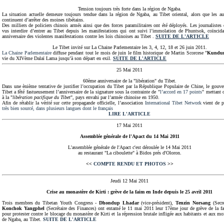
Tension toujours très forte dans la région de Ngaba.
La situation actuelle demeure toujours tendue dans la région de Ngaba, au Tibet oriental, alors que les aut
continuent d’arrêter des moines tibétains.
Des milliers de policiers chinois armés ainsi que des forces paramilitaires ont été déployés. Les journalistes 
vus interdire d’entrer au Tibet depuis les manifestations qui ont suivi l’immolation de Phuntsok, coïncid
anniversaire des violentes manifestations contre les lois chinoises au Tibet .
SUITE DE L'ARTICLE
Le Tibet invité sur La Chaine Parlementaire les 3, 4, 12, 18 et 26 juin 2011.
La Chaine Parlementaire
diffuse pendant tout le mois de juin le film historique de Martin Scorcese "
Kundu
vie du XIVème Dalaï Lama jusqu’à son départ en exil.
SUITE DE L'ARTICLE
25 Mai 2011
60ème anniversaire de la "libération" du Tibet.
Dans une ènième tentative de justifier l’occupation du Tibet par la République Populaire de Chine, le gouve
Tibet a fêté fastueusement l’anniversaire de la signature sous la contrainte de "
l’accord en 17 points
" mettant o
à la "
libération pacifique du Tibet
", pays envahi par l’armée chinoise en 1950.
Afin de rétablir la vérité sur cette propagande officielle, l’association
International Tibet Network
vient de p
très bien sourcé, dans plusieurs langues dont le français
LIRE L'ARTICLE
17 Mai 2011
Assemblée générale de l'Apact du 14 Mai 2011
L'assemblée générale de l'Apact c'est déroulée le 14 Mai 2011
au restaurant "La ciboulette" à Bidos prés d'Oloron.
<<
COMPTE RENDU ET PHOTOS
>>
Jeudi 12 Mai 2011
Crise au monastère de Kirti : grève de la faim en Inde depuis le 25 avril 2011
Trois membres du Tibetan Youth Congress -
Dhondup Lhadar
(vice-président),
Tenzin Norsang
(Secré
Konchok Yangphel
(Secrétaire des Finances) ont entamé le 11 mai 2011 leur 17ème jour de grève de la 
pour protester contre le blocage du monastère de Kirti et la répression brutale infligée aux habitants et aux m
de Ngaba, au Tibet.
SUITE DE L'ARTICLE