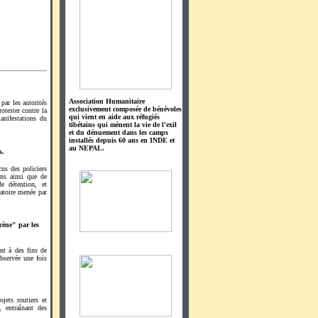
Association Humanitaire
par les autorités
exclusivement composée de bénévoles
rotester contre la
qui vient en aide aux réfugiés
manifestations du
tibétains qui mènent la vie de l'exil
et du dénuement dans les camps
installés depuis 60 ans en INDE et
au NEPAL.
s.
us des policiers
ons ainsi que de
de détention, et
gatoire menée par
cène" par les
ent à des fins de
bservée une fois
ojets routiers et
, entraînant des