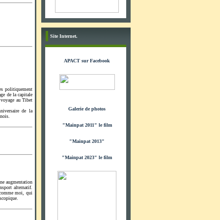
Site Internet.
APACT sur Facebook
es politiquement
ge de la capitale
e voyage au Tibet
Galerie de photos
iversaire de la
nois.
"Mainpat 2011" le film
"Mainpat 2013"
"Mainpat 2023" le film
une augmentation
sport alternatif.
es comme moi, qui
scopique.